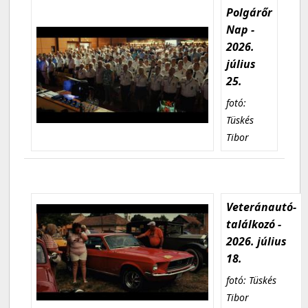
Polgárőr
Nap -
2026.
július
25.
fotó:
Tüskés
Tibor
Veteránautó-
találkozó -
2026. július
18.
fotó: Tüskés
Tibor