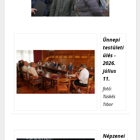
Ünnepi
testületi
ülés -
2026.
július
11.
fotó:
Tüskés
Tibor
Népzenei