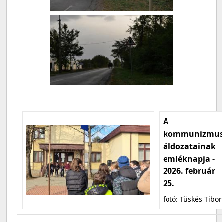
A
kommunizmu
áldozatainak
emléknapja -
2026. február
25.
fotó: Tüskés Tibor