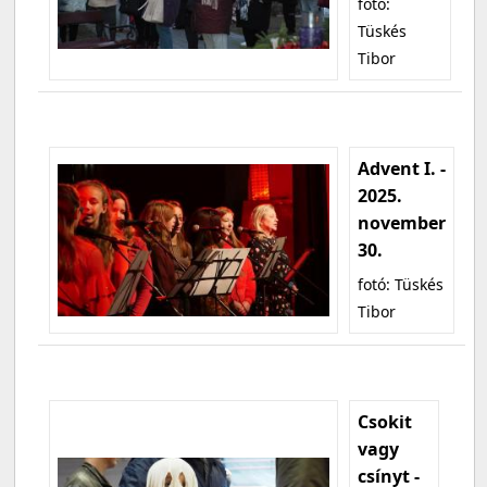
fotó:
Tüskés
Tibor
Advent I. -
2025.
november
30.
fotó: Tüskés
Tibor
Csokit
vagy
csínyt -