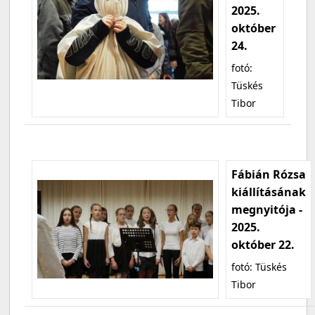
2025.
október
24.
fotó:
Tüskés
Tibor
Fábián Rózsa
kiállításának
megnyitója -
2025.
október 22.
fotó: Tüskés
Tibor