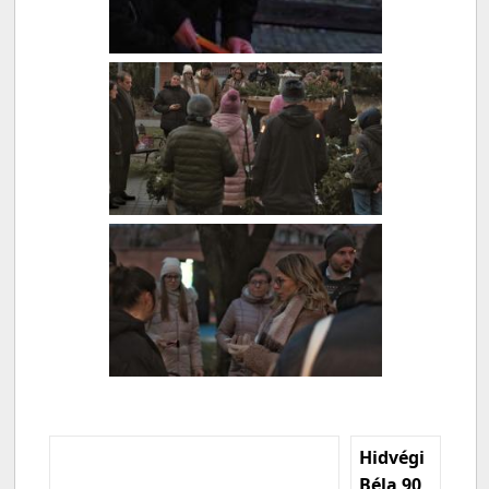
Hidvégi
Béla 90