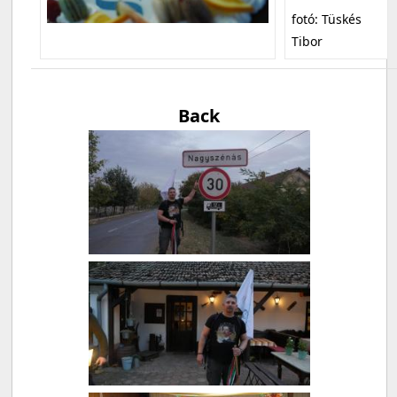
fotó: Tüskés
Tibor
Back