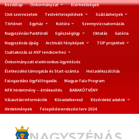
Kezdőlap
Önkormányzat
Elérhetőségek
Civil szervezetek
Testvértelepülések
Szálláshelyek
Történet
Egyház
Kultúra
Szennyvízcsatornázás
Nagyszénási Parkfürdő
Egészségügy
Oktatás
Galéria
Nagyszénás újság
Archivált fényképek
TOP projektek
Csatlakozás az ASP rendszerhez
Önkormányzati elektronikus ügyintézés
Életkezdési támogatás és Start-számla
Hulladékszállítás
Falugazdász ügyfélfogadás
Magyar Falu Program
NFK hirdetmény – értékesítés
BABAKÖTVÉNY
Választási információk
Közadatkereső
Közérdekű adatok
Hirdetmények
Településrendezési terv 2024