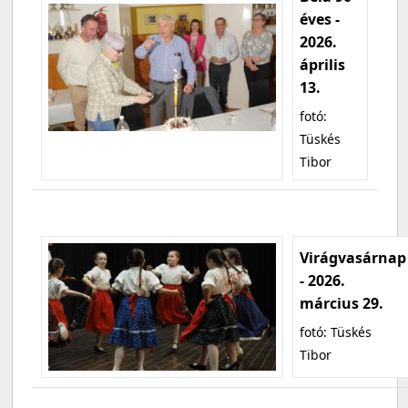
éves -
2026.
április
13.
fotó:
Tüskés
Tibor
Virágvasárnap
- 2026.
március 29.
fotó: Tüskés
Tibor