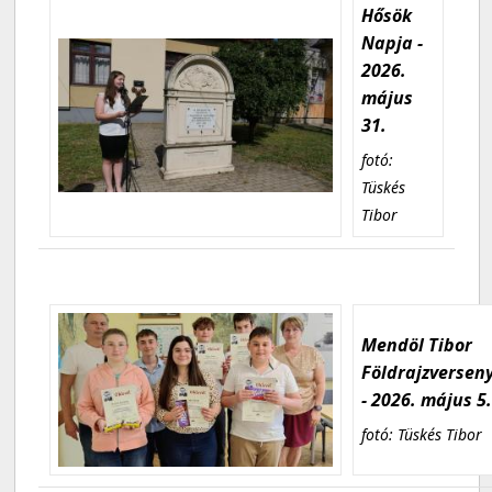
Hősök
Napja -
2026.
május
31.
fotó:
Tüskés
Tibor
Mendöl Tibor
Földrajzversen
- 2026. május 5
fotó: Tüskés Tibor