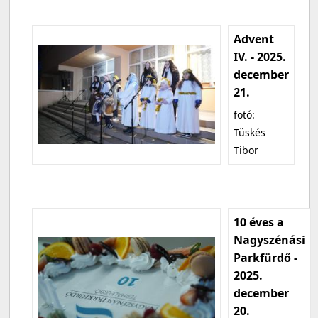
Advent
IV. - 2025.
december
21.
fotó:
Tüskés
Tibor
10 éves a
Nagyszénási
Parkfürdő -
2025.
december
20.