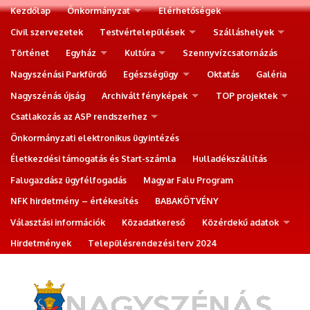
Kezdőlap
Önkormányzat
Elérhetőségek
Civil szervezetek
Testvértelepülések
Szálláshelyek
Történet
Egyház
Kultúra
Szennyvízcsatornázás
Nagyszénási Parkfürdő
Egészségügy
Oktatás
Galéria
Nagyszénás újság
Archivált fényképek
TOP projektek
Csatlakozás az ASP rendszerhez
Önkormányzati elektronikus ügyintézés
Életkezdési támogatás és Start-számla
Hulladékszállítás
Falugazdász ügyfélfogadás
Magyar Falu Program
NFK hirdetmény – értékesítés
BABAKÖTVÉNY
Választási információk
Közadatkereső
Közérdekű adatok
Hirdetmények
Településrendezési terv 2024