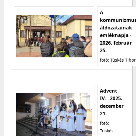
A
kommunizmu
áldozatainak
emléknapja -
2026. február
25.
fotó: Tüskés Tibor
Advent
IV. - 2025.
december
21.
fotó:
Tüskés