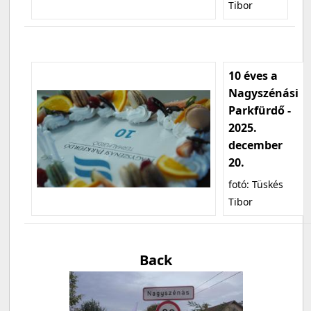
Tibor
10 éves a
Nagyszénási
Parkfürdő -
2025.
december
20.
fotó: Tüskés
Tibor
Back