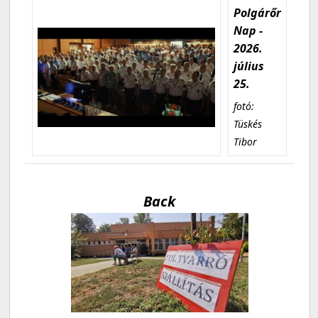
Polgárőr
Nap -
2026.
július
25.
fotó:
Tüskés
Tibor
Back