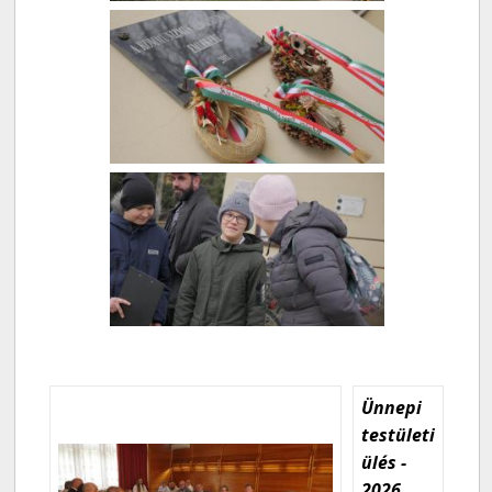
Ünnepi
testületi
ülés -
2026.