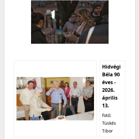
Hidvégi
Béla 90
éves -
2026.
április
13.
fotó:
Tüskés
Tibor