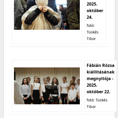
2025.
október
24.
fotó:
Tüskés
Tibor
Fábián Rózsa
kiállításának
megnyitója -
2025.
október 22.
fotó: Tüskés
Tibor