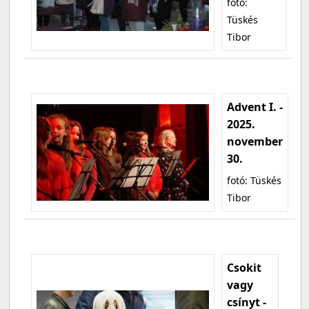
fotó:
Tüskés
Tibor
Advent I. -
2025.
november
30.
fotó: Tüskés
Tibor
Csokit
vagy
csínyt -