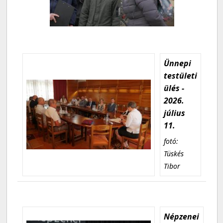
Ünnepi
testületi
ülés -
2026.
július
11.
fotó:
Tüskés
Tibor
Népzenei