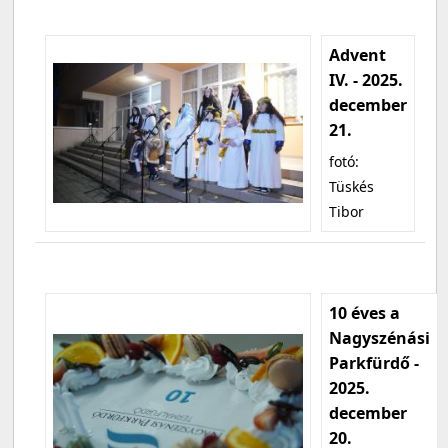
Advent
IV. - 2025.
december
21.
fotó:
Tüskés
Tibor
10 éves a
Nagyszénási
Parkfürdő -
2025.
december
20.