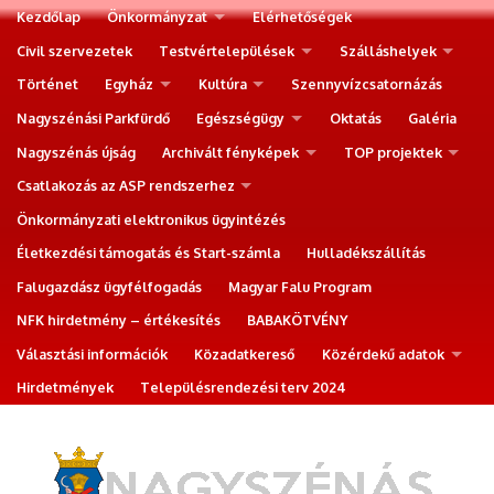
Kezdőlap
Önkormányzat
Elérhetőségek
Civil szervezetek
Testvértelepülések
Szálláshelyek
Történet
Egyház
Kultúra
Szennyvízcsatornázás
Nagyszénási Parkfürdő
Egészségügy
Oktatás
Galéria
Nagyszénás újság
Archivált fényképek
TOP projektek
Csatlakozás az ASP rendszerhez
Önkormányzati elektronikus ügyintézés
Életkezdési támogatás és Start-számla
Hulladékszállítás
Falugazdász ügyfélfogadás
Magyar Falu Program
NFK hirdetmény – értékesítés
BABAKÖTVÉNY
Választási információk
Közadatkereső
Közérdekű adatok
Hirdetmények
Településrendezési terv 2024