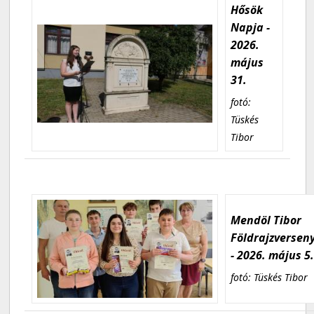
Hősök
Napja -
2026.
május
31.
fotó:
Tüskés
Tibor
Mendöl Tibor
Földrajzversen
- 2026. május 5
fotó: Tüskés Tibor