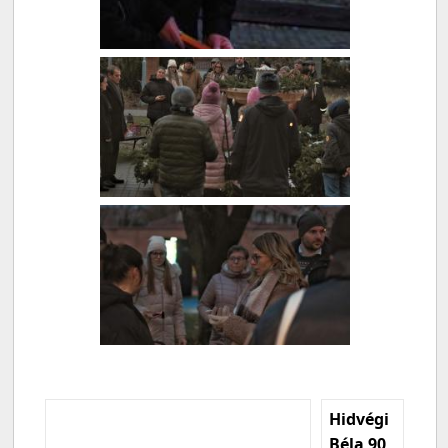
Hidvégi
Béla 90