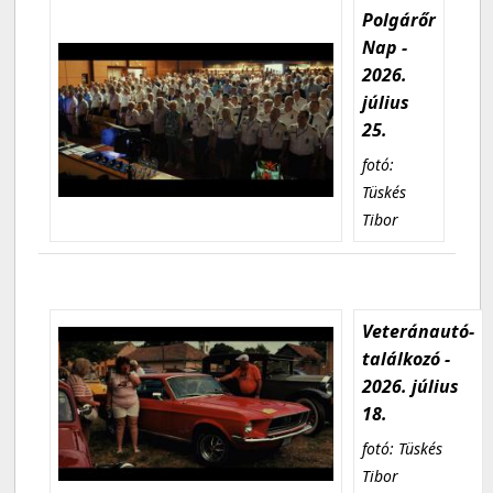
Polgárőr
Nap -
2026.
július
25.
fotó:
Tüskés
Tibor
Veteránautó-
találkozó -
2026. július
18.
fotó: Tüskés
Tibor