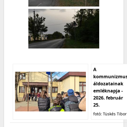
A
kommunizmu
áldozatainak
emléknapja -
2026. február
25.
fotó: Tüskés Tibor