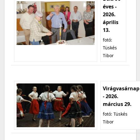
éves -
2026.
április
13.
fotó:
Tüskés
Tibor
Virágvasárnap
- 2026.
március 29.
fotó: Tüskés
Tibor