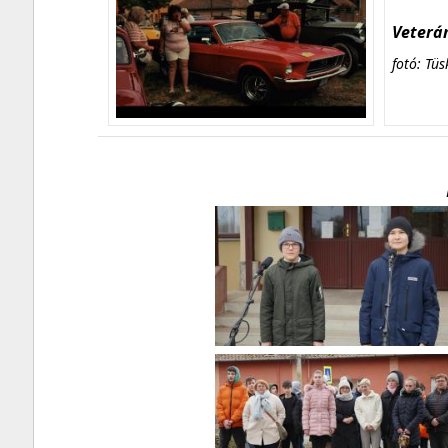
Veterán
fotó: Tüs