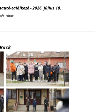
autó-találkozó - 2026. július 18.
kés Tibor
Back