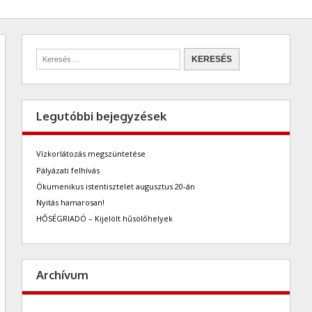
Legutóbbi bejegyzések
Vízkorlátozás megszüntetése
Pályázati felhívás
Ökumenikus istentisztelet augusztus 20-án
Nyitás hamarosan!
HŐSÉGRIADÓ – Kijelölt hűsölőhelyek
Archívum