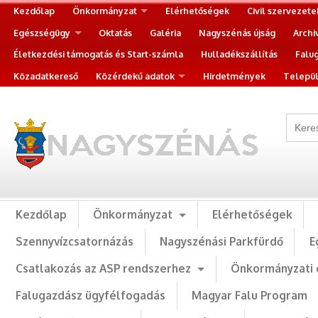
Kezdőlap
Önkormányzat
Elérhetőségek
Civil szervezete
Egészségügy
Oktatás
Galéria
Nagyszénás újság
Archi
Életkezdési támogatás és Start-számla
Hulladékszállítás
Falu
Közadatkereső
Közérdekű adatok
Hirdetmények
Települ
Kezdőlap
Önkormányzat
Elérhetőségek
Szennyvízcsatornázás
Nagyszénási Parkfürdő
E
Csatlakozás az ASP rendszerhez
Önkormányzati 
Falugazdász ügyfélfogadás
Magyar Falu Program