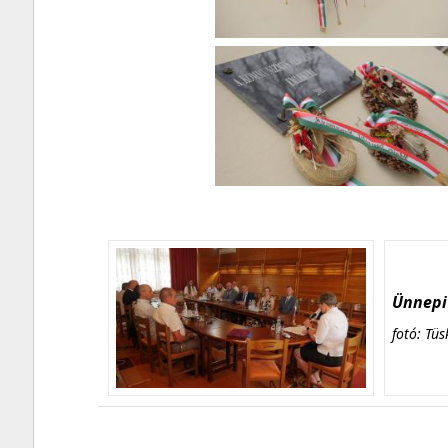
Ünnepi 
fotó: Tüs