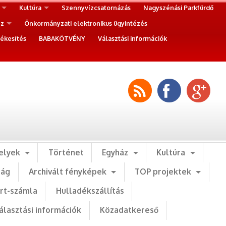
Kultúra
Szennyvízcsatornázás
Nagyszénási Parkfürdő
ez
Önkormányzati elektronikus ügyintézés
ékesítés
BABAKÖTVÉNY
Választási információk
elyek
Történet
Egyház
Kultúra
ság
Archivált fényképek
TOP projektek
art-számla
Hulladékszállítás
álasztási információk
Közadatkereső