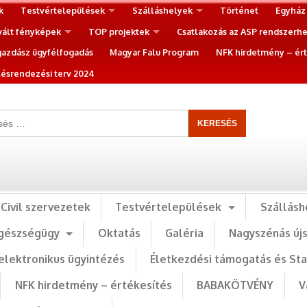
k
Testvértelepülések
Szálláshelyek
Történet
Egyház
vált fényképek
TOP projektek
Csatlakozás az ASP rendszerh
gazdász ügyfélfogadás
Magyar Falu Program
NFK hirdetmény – ért
ésrendezési terv 2024
Civil szervezetek
Testvértelepülések
Szállásh
gészségügy
Oktatás
Galéria
Nagyszénás új
elektronikus ügyintézés
Életkezdési támogatás és St
NFK hirdetmény – értékesítés
BABAKÖTVÉNY
V