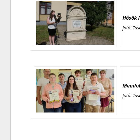
Hősök N
fotó: Tüs
Mendöl 
fotó: Tüs