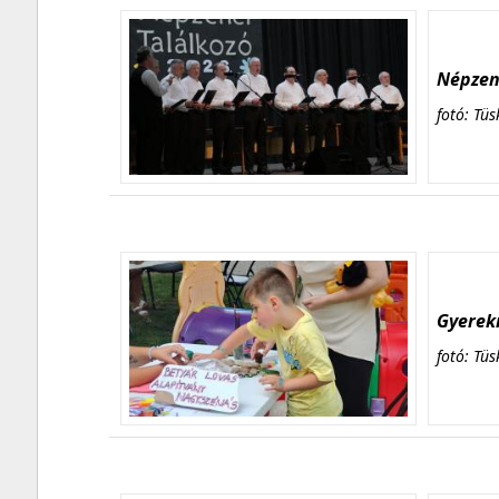
Népzene
fotó: Tüs
Gyerekn
fotó: Tüs