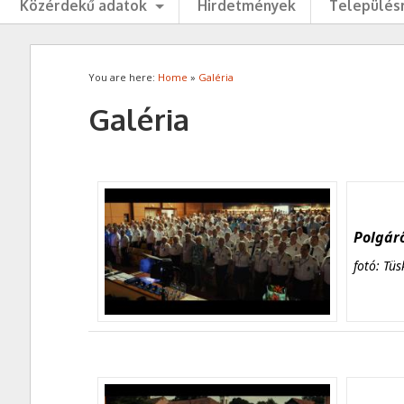
Közérdekű adatok
Hirdetmények
Településr
You are here:
Home
»
Galéria
Galéria
Polgárő
fotó: Tüs