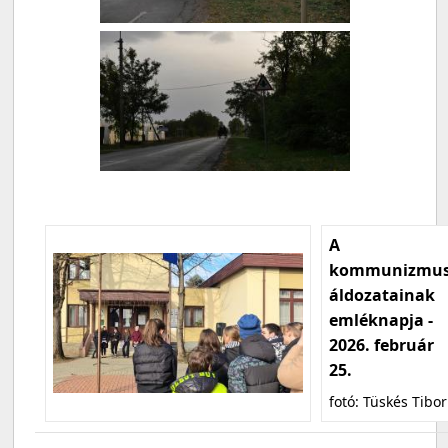
A
kommunizmu
áldozatainak
emléknapja -
2026. február
25.
fotó: Tüskés Tibor