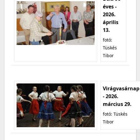
éves -
2026.
április
13.
fotó:
Tüskés
Tibor
Virágvasárnap
- 2026.
március 29.
fotó: Tüskés
Tibor