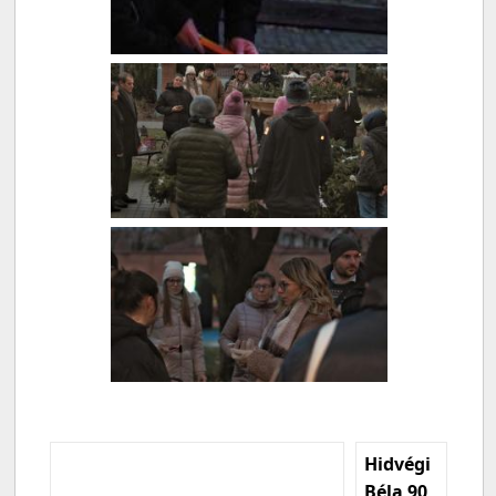
Hidvégi
Béla 90