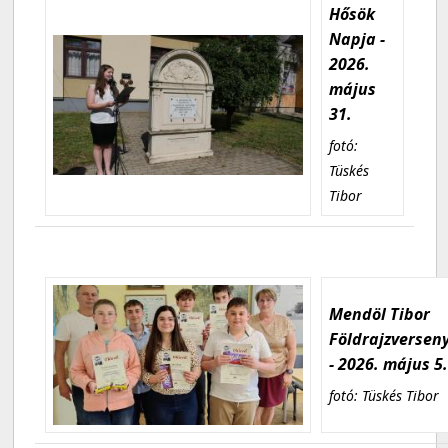
Hősök
Napja -
2026.
május
31.
fotó:
Tüskés
Tibor
Mendöl Tibor
Földrajzversen
- 2026. május 5
fotó: Tüskés Tibor