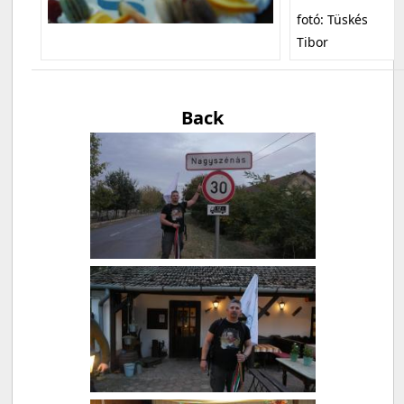
fotó: Tüskés
Tibor
Back