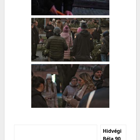
Hidvégi
Béla 90