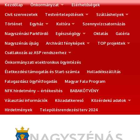
Kezdőlap
Önkormányzat
Elérhetőségek
Civil szervezetek
Testvértelepülések
Szálláshelyek
Történet
Egyház
Kultúra
Szennyvízcsatornázás
Nagyszénási Parkfürdő
Egészségügy
Oktatás
Galéria
Nagyszénás újság
Archivált fényképek
TOP projektek
Csatlakozás az ASP rendszerhez
Önkormányzati elektronikus ügyintézés
Életkezdési támogatás és Start-számla
Hulladékszállítás
Falugazdász ügyfélfogadás
Magyar Falu Program
NFK hirdetmény – értékesítés
BABAKÖTVÉNY
Választási információk
Közadatkereső
Közérdekű adatok
Hirdetmények
Településrendezési terv 2024