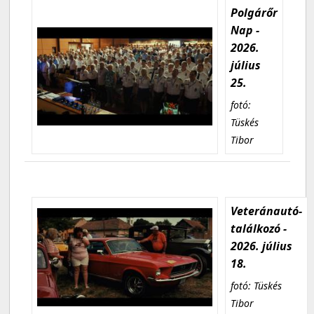
Polgárőr
Nap -
2026.
július
25.
fotó:
Tüskés
Tibor
Veteránautó-
találkozó -
2026. július
18.
fotó: Tüskés
Tibor