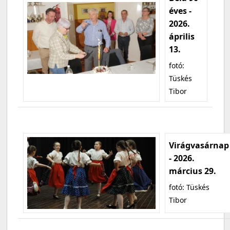
éves -
2026.
április
13.
fotó:
Tüskés
Tibor
Virágvasárnap
- 2026.
március 29.
fotó: Tüskés
Tibor