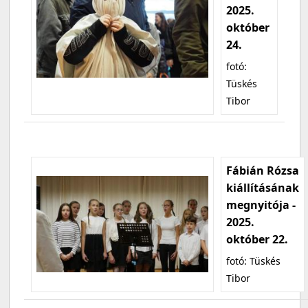
2025.
október
24.
fotó:
Tüskés
Tibor
Fábián Rózsa
kiállításának
megnyitója -
2025.
október 22.
fotó: Tüskés
Tibor