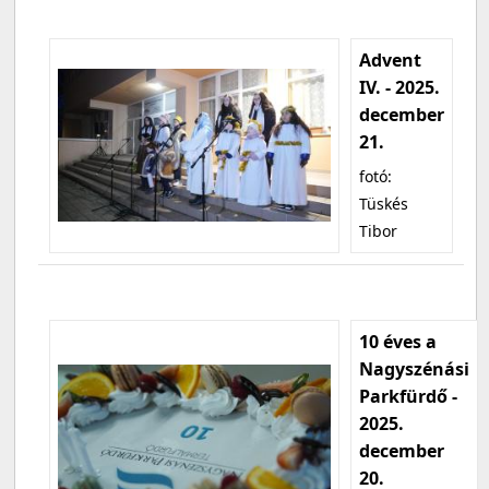
Advent
IV. - 2025.
december
21.
fotó:
Tüskés
Tibor
10 éves a
Nagyszénási
Parkfürdő -
2025.
december
20.