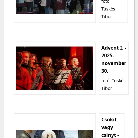
fotó:
Tüskés
Tibor
Advent I. -
2025.
november
30.
fotó: Tüskés
Tibor
Csokit
vagy
csínyt -