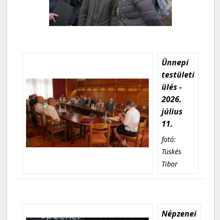
Ünnepi
testületi
ülés -
2026.
július
11.
fotó:
Tüskés
Tibor
Népzenei