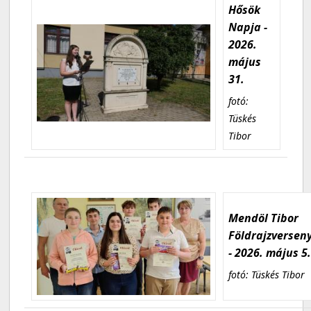
Hősök
Napja -
2026.
május
31.
fotó:
Tüskés
Tibor
Mendöl Tibor
Földrajzversen
- 2026. május 5
fotó: Tüskés Tibor