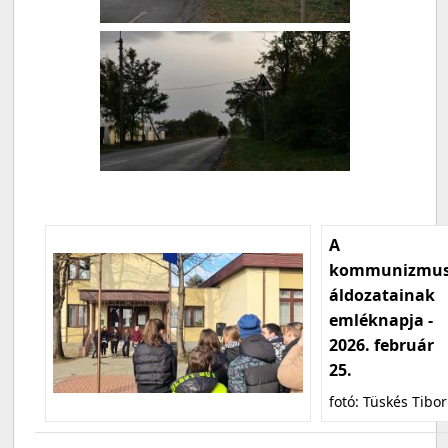
A
kommunizmu
áldozatainak
emléknapja -
2026. február
25.
fotó: Tüskés Tibor