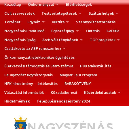
Kezdőlap
Önkormányzat
Elérhetőségek
Civil szervezetek
Testvértelepülések
Szálláshelyek
Történet
Egyház
Kultúra
Szennyvízcsatornázás
Nagyszénási Parkfürdő
Egészségügy
Oktatás
Galéria
Nagyszénás újság
Archivált fényképek
TOP projektek
Csatlakozás az ASP rendszerhez
Önkormányzati elektronikus ügyintézés
Életkezdési támogatás és Start-számla
Hulladékszállítás
Falugazdász ügyfélfogadás
Magyar Falu Program
NFK hirdetmény – értékesítés
BABAKÖTVÉNY
Választási információk
Közadatkereső
Közérdekű adatok
Hirdetmények
Településrendezési terv 2024