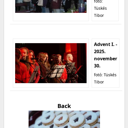
fotó:
Tüskés
Tibor
Advent I. -
2025.
november
30.
fotó: Tüskés
Tibor
Back