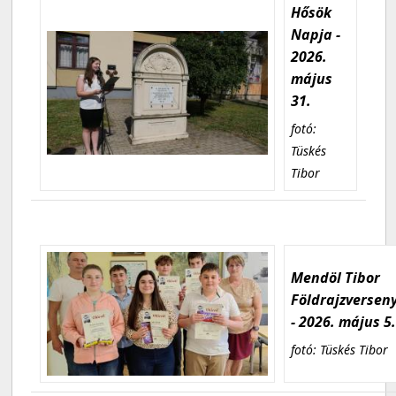
Hősök
Napja -
2026.
május
31.
fotó:
Tüskés
Tibor
Mendöl Tibor
Földrajzversen
- 2026. május 5
fotó: Tüskés Tibor