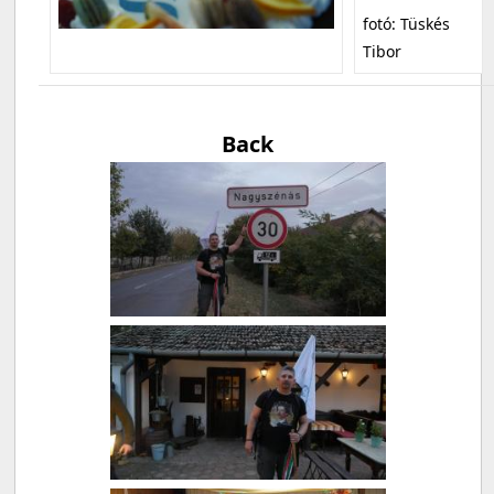
fotó: Tüskés
Tibor
Back