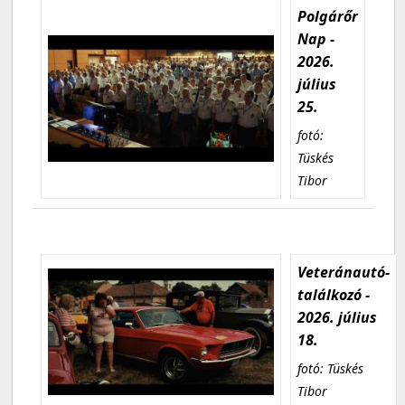
Polgárőr
Nap -
2026.
július
25.
fotó:
Tüskés
Tibor
Veteránautó-
találkozó -
2026. július
18.
fotó: Tüskés
Tibor