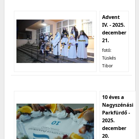
Advent
IV. - 2025.
december
21.
fotó:
Tüskés
Tibor
10 éves a
Nagyszénási
Parkfürdő -
2025.
december
20.