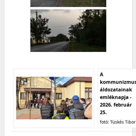
A
kommunizmu
áldozatainak
emléknapja -
2026. február
25.
fotó: Tüskés Tibor