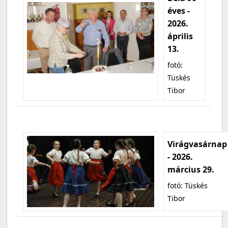
éves -
2026.
április
13.
fotó:
Tüskés
Tibor
Virágvasárnap
- 2026.
március 29.
fotó: Tüskés
Tibor