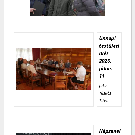
Ünnepi
testületi
ülés -
2026.
július
11.
fotó:
Tüskés
Tibor
Népzenei