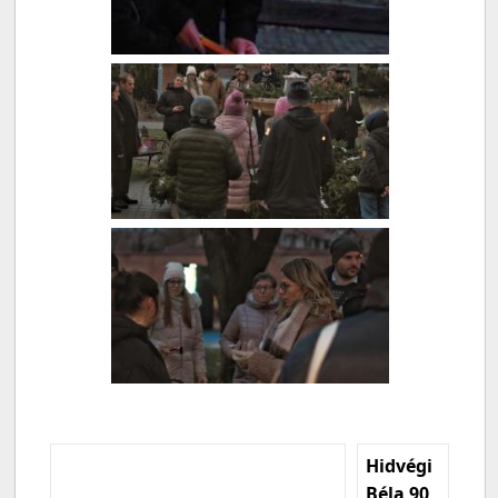
Hidvégi
Béla 90