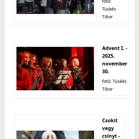
fotó:
Tüskés
Tibor
Advent I. -
2025.
november
30.
fotó: Tüskés
Tibor
Csokit
vagy
csínyt -