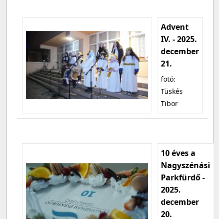
Advent
IV. - 2025.
december
21.
fotó:
Tüskés
Tibor
10 éves a
Nagyszénási
Parkfürdő -
2025.
december
20.