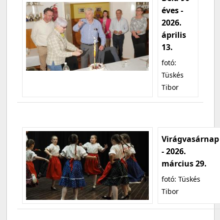
éves -
2026.
április
13.
fotó:
Tüskés
Tibor
Virágvasárnap
- 2026.
március 29.
fotó: Tüskés
Tibor