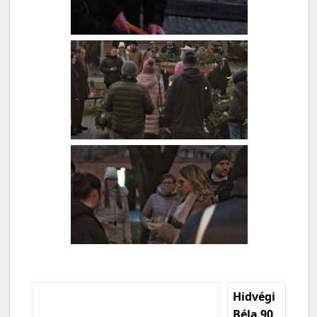
Hidvégi
Béla 90