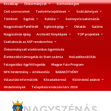
Kezdőlap
Önkormányzat
Elérhetőségek
Civil szervezetek
Testvértelepülések
Szálláshelyek
Történet
Egyház
Kultúra
Szennyvízcsatornázás
Nagyszénási Parkfürdő
Egészségügy
Oktatás
Galéria
Nagyszénás újság
Archivált fényképek
TOP projektek
Csatlakozás az ASP rendszerhez
Önkormányzati elektronikus ügyintézés
Életkezdési támogatás és Start-számla
Hulladékszállítás
Falugazdász ügyfélfogadás
Magyar Falu Program
NFK hirdetmény – értékesítés
BABAKÖTVÉNY
Választási információk
Közadatkereső
Közérdekű adatok
Hirdetmények
Településrendezési terv 2024