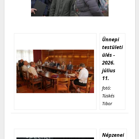
Ünnepi
testületi
ülés -
2026.
július
11.
fotó:
Tüskés
Tibor
Népzenei