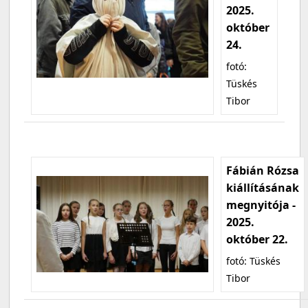
2025.
október
24.
fotó:
Tüskés
Tibor
Fábián Rózsa
kiállításának
megnyitója -
2025.
október 22.
fotó: Tüskés
Tibor