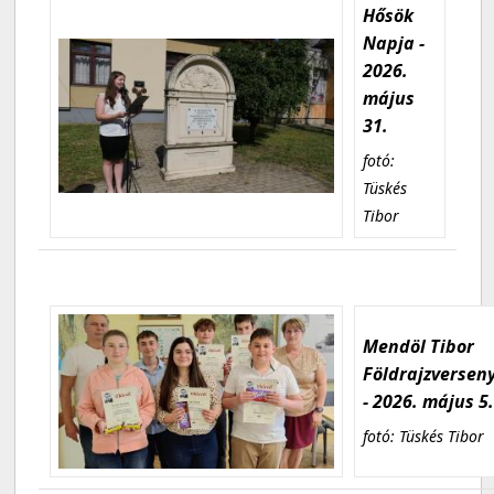
Hősök
Napja -
2026.
május
31.
fotó:
Tüskés
Tibor
Mendöl Tibor
Földrajzversen
- 2026. május 5
fotó: Tüskés Tibor