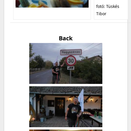
fotó: Tüskés
Tibor
Back