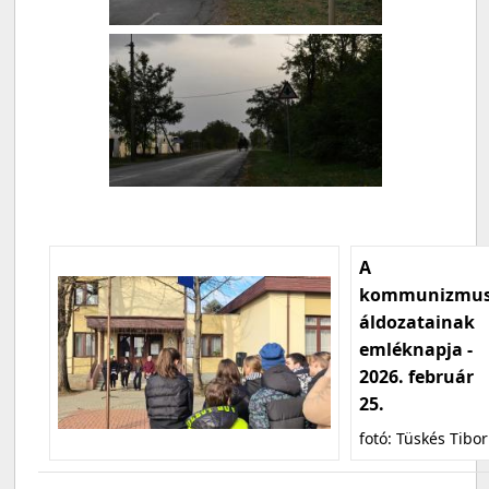
A
kommunizmu
áldozatainak
emléknapja -
2026. február
25.
fotó: Tüskés Tibor