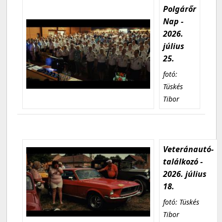
Polgárőr
Nap -
2026.
július
25.
fotó:
Tüskés
Tibor
Veteránautó-
találkozó -
2026. július
18.
fotó: Tüskés
Tibor