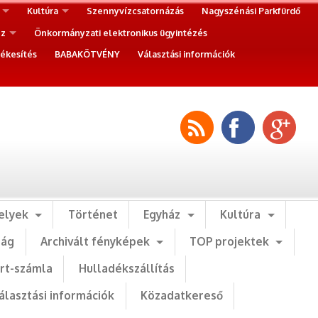
Kultúra
Szennyvízcsatornázás
Nagyszénási Parkfürdő
ez
Önkormányzati elektronikus ügyintézés
ékesítés
BABAKÖTVÉNY
Választási információk
elyek
Történet
Egyház
Kultúra
ság
Archivált fényképek
TOP projektek
art-számla
Hulladékszállítás
álasztási információk
Közadatkereső