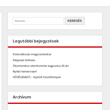
Legutóbbi bejegyzések
Vízkorlátozás megszüntetése
Pályázati felhívás
Ökumenikus istentisztelet augusztus 20-án
Nyitás hamarosan!
HŐSÉGRIADÓ – Kijelölt hűsölőhelyek
Archívum