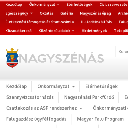
Kezdőlap
Önkormányzat
Elérhetőségek
Civil szervezete
Egészségügy
Oktatás
Galéria
Nagyszénás újság
Archi
Életkezdési támogatás és Start-számla
Hulladékszállítás
Falu
Közadatkereső
Közérdekű adatok
Hirdetmények
Települ
Kezdőlap
Önkormányzat
Elérhetőségek
Szennyvízcsatornázás
Nagyszénási Parkfürdő
E
Csatlakozás az ASP rendszerhez
Önkormányzati 
Falugazdász ügyfélfogadás
Magyar Falu Program