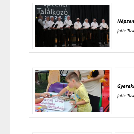
Népzene
fotó: Tüs
Gyerekn
fotó: Tüs