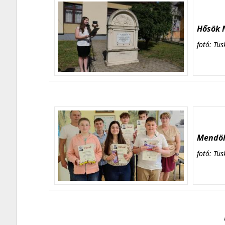
Hősök N
fotó: Tüs
Mendöl 
fotó: Tüs