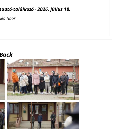
autó-találkozó - 2026. július 18.
kés Tibor
Back