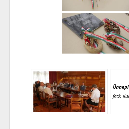
Ünnepi 
fotó: Tüs