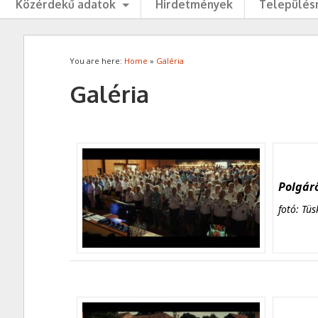
Közérdekű adatok
Hirdetmények
Településr
You are here:
Home
»
Galéria
Galéria
Polgárő
fotó: Tüs