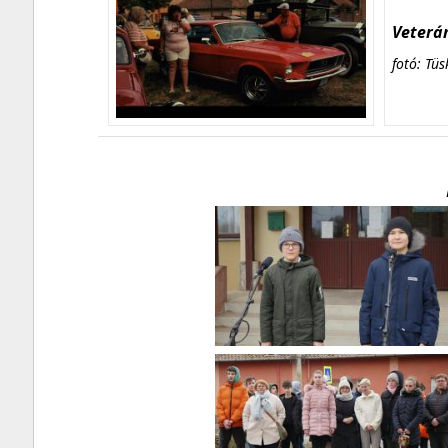
Veterán
fotó: Tüs