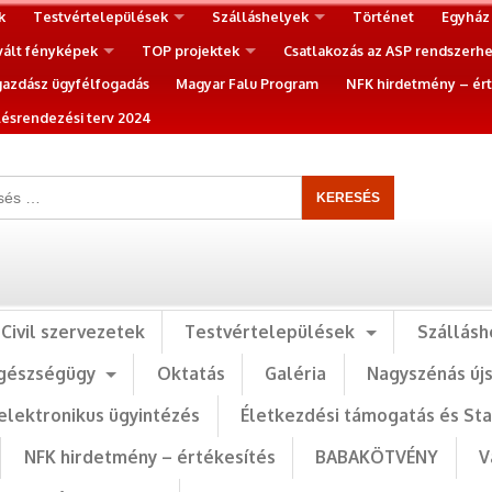
k
Testvértelepülések
Szálláshelyek
Történet
Egyház
vált fényképek
TOP projektek
Csatlakozás az ASP rendszerh
gazdász ügyfélfogadás
Magyar Falu Program
NFK hirdetmény – ért
ésrendezési terv 2024
Civil szervezetek
Testvértelepülések
Szállásh
gészségügy
Oktatás
Galéria
Nagyszénás új
elektronikus ügyintézés
Életkezdési támogatás és St
NFK hirdetmény – értékesítés
BABAKÖTVÉNY
V