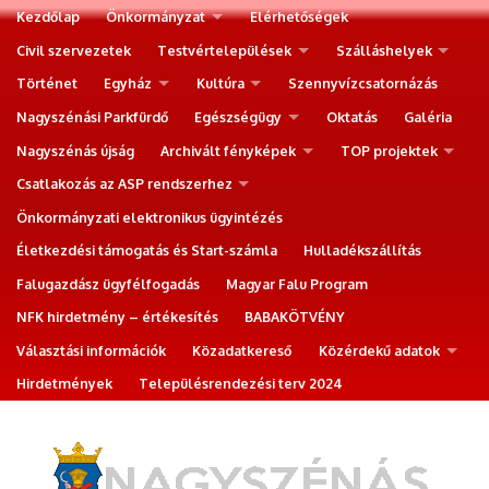
Kezdőlap
Önkormányzat
Elérhetőségek
Civil szervezetek
Testvértelepülések
Szálláshelyek
Történet
Egyház
Kultúra
Szennyvízcsatornázás
Nagyszénási Parkfürdő
Egészségügy
Oktatás
Galéria
Nagyszénás újság
Archivált fényképek
TOP projektek
Csatlakozás az ASP rendszerhez
Önkormányzati elektronikus ügyintézés
Életkezdési támogatás és Start-számla
Hulladékszállítás
Falugazdász ügyfélfogadás
Magyar Falu Program
NFK hirdetmény – értékesítés
BABAKÖTVÉNY
Választási információk
Közadatkereső
Közérdekű adatok
Hirdetmények
Településrendezési terv 2024