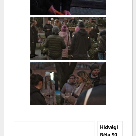
Hidvégi
Béla 90