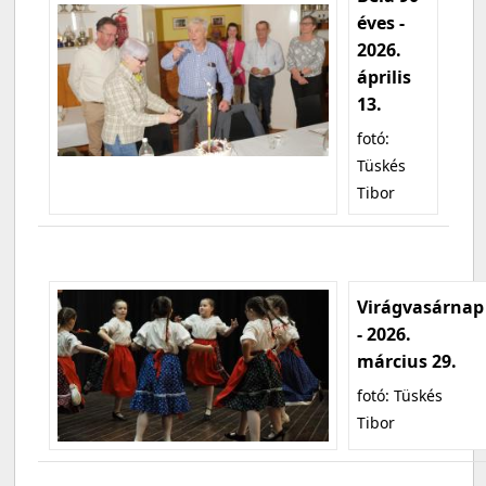
éves -
2026.
április
13.
fotó:
Tüskés
Tibor
Virágvasárnap
- 2026.
március 29.
fotó: Tüskés
Tibor