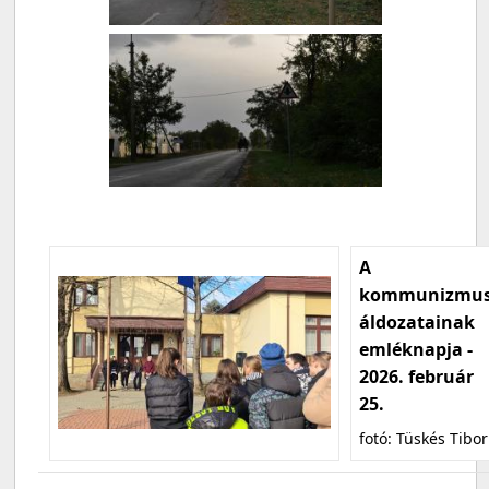
A
kommunizmu
áldozatainak
emléknapja -
2026. február
25.
fotó: Tüskés Tibor