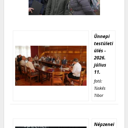
Ünnepi
testületi
ülés -
2026.
július
11.
fotó:
Tüskés
Tibor
Népzenei