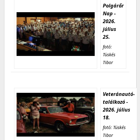
Polgárőr
Nap -
2026.
július
25.
fotó:
Tüskés
Tibor
Veteránautó-
találkozó -
2026. július
18.
fotó: Tüskés
Tibor