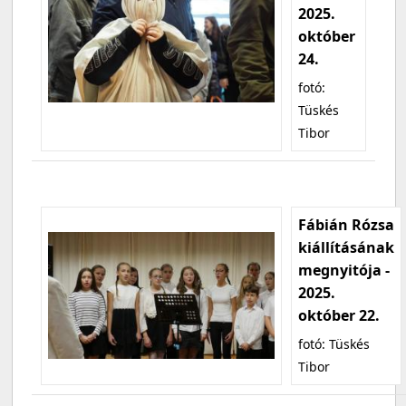
2025.
október
24.
fotó:
Tüskés
Tibor
Fábián Rózsa
kiállításának
megnyitója -
2025.
október 22.
fotó: Tüskés
Tibor