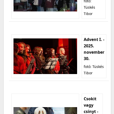
fotó:
Tüskés
Tibor
Advent I. -
2025.
november
30.
fotó: Tüskés
Tibor
Csokit
vagy
csínyt -