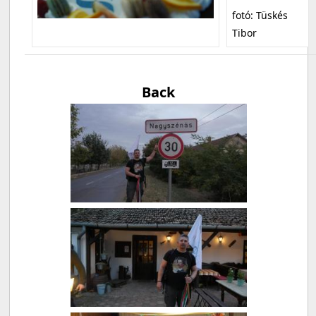
fotó: Tüskés
Tibor
Back