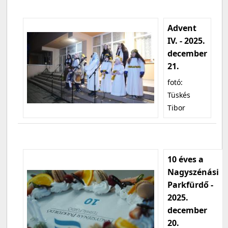
Advent
IV. - 2025.
december
21.
fotó:
Tüskés
Tibor
10 éves a
Nagyszénási
Parkfürdő -
2025.
december
20.