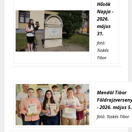
Hősök
Napja -
2026.
május
31.
fotó:
Tüskés
Tibor
Mendöl Tibor
Földrajzversen
- 2026. május 5
fotó: Tüskés Tibor