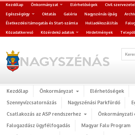
Kezdőlap
Önkormányzat
Elérhetőségek
Civil szervezete
Egészségügy
Oktatás
Galéria
Nagyszénás újság
Archi
Életkezdési támogatás és Start-számla
Hulladékszállítás
Falu
Közadatkereső
Közérdekű adatok
Hirdetmények
Települ
Kezdőlap
Önkormányzat
Elérhetőségek
Szennyvízcsatornázás
Nagyszénási Parkfürdő
E
Csatlakozás az ASP rendszerhez
Önkormányzati 
Falugazdász ügyfélfogadás
Magyar Falu Program