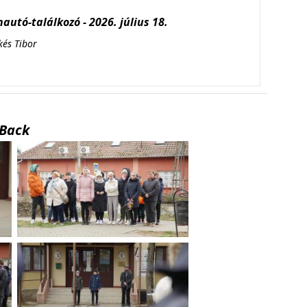
autó-találkozó - 2026. július 18.
kés Tibor
Back