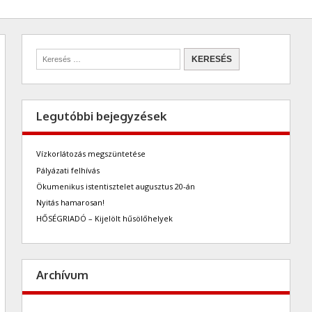
Legutóbbi bejegyzések
Vízkorlátozás megszüntetése
Pályázati felhívás
Ökumenikus istentisztelet augusztus 20-án
Nyitás hamarosan!
HŐSÉGRIADÓ – Kijelölt hűsölőhelyek
Archívum