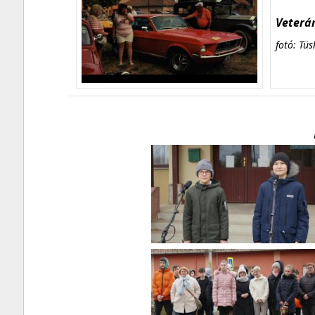
Veterán
fotó: Tüs