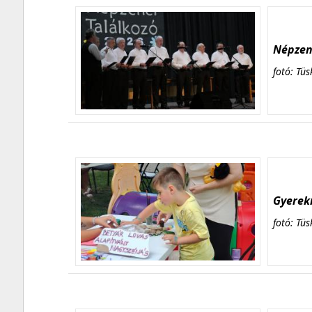
Népzene
fotó: Tüs
Gyerekn
fotó: Tüs