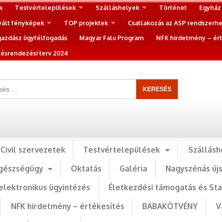
k
Testvértelepülések
Szálláshelyek
Történet
Egyház
vált fényképek
TOP projektek
Csatlakozás az ASP rendszerh
gazdász ügyfélfogadás
Magyar Falu Program
NFK hirdetmény – ért
ésrendezési terv 2024
Civil szervezetek
Testvértelepülések
Szállásh
gészségügy
Oktatás
Galéria
Nagyszénás új
elektronikus ügyintézés
Életkezdési támogatás és St
NFK hirdetmény – értékesítés
BABAKÖTVÉNY
V