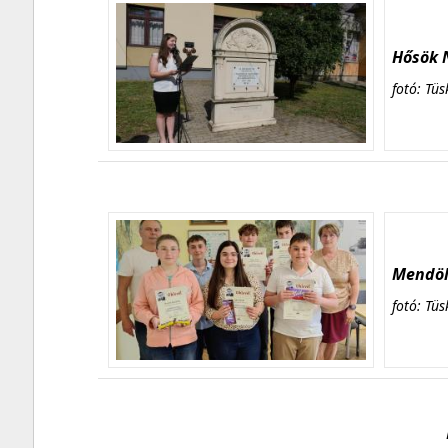
Hősök N
fotó: Tüs
Mendöl 
fotó: Tüs