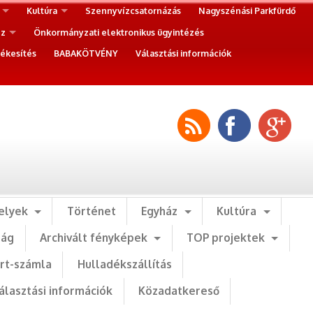
Kultúra
Szennyvízcsatornázás
Nagyszénási Parkfürdő
ez
Önkormányzati elektronikus ügyintézés
ékesítés
BABAKÖTVÉNY
Választási információk
elyek
Történet
Egyház
Kultúra
ság
Archivált fényképek
TOP projektek
art-számla
Hulladékszállítás
álasztási információk
Közadatkereső