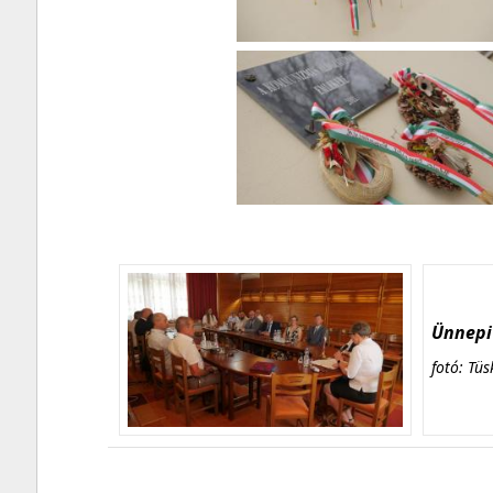
Ünnepi 
fotó: Tüs