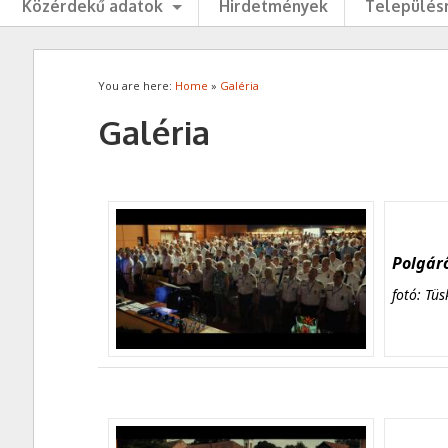
Közérdekű adatok
Hirdetmények
Településr
You are here:
Home
»
Galéria
Galéria
Polgárő
fotó: Tüs