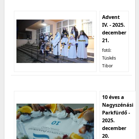
Advent
IV. - 2025.
december
21.
fotó:
Tüskés
Tibor
10 éves a
Nagyszénási
Parkfürdő -
2025.
december
20.