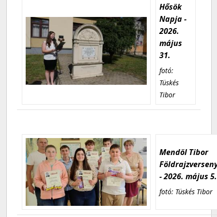
Hősök
Napja -
2026.
május
31.
fotó:
Tüskés
Tibor
Mendöl Tibor
Földrajzversen
- 2026. május 5
fotó: Tüskés Tibor