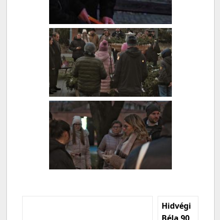
Hidvégi
Béla 90