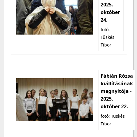
2025.
október
24.
fotó:
Tüskés
Tibor
Fábián Rózsa
kiállításának
megnyitója -
2025.
október 22.
fotó: Tüskés
Tibor