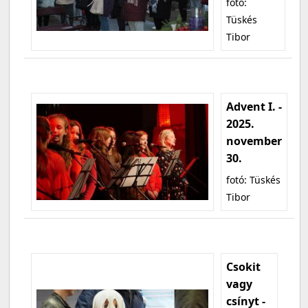
fotó:
Tüskés
Tibor
Advent I. -
2025.
november
30.
fotó: Tüskés
Tibor
Csokit
vagy
csínyt -