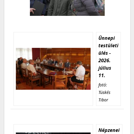
Ünnepi
testületi
ülés -
2026.
július
11.
fotó:
Tüskés
Tibor
Népzenei