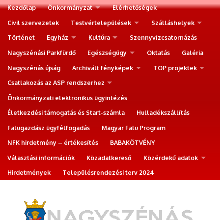
Kezdőlap
Önkormányzat
Elérhetőségek
Civil szervezetek
Testvértelepülések
Szálláshelyek
Történet
Egyház
Kultúra
Szennyvízcsatornázás
Nagyszénási Parkfürdő
Egészségügy
Oktatás
Galéria
Nagyszénás újság
Archivált fényképek
TOP projektek
Csatlakozás az ASP rendszerhez
Önkormányzati elektronikus ügyintézés
Életkezdési támogatás és Start-számla
Hulladékszállítás
Falugazdász ügyfélfogadás
Magyar Falu Program
NFK hirdetmény – értékesítés
BABAKÖTVÉNY
Választási információk
Közadatkereső
Közérdekű adatok
Hirdetmények
Településrendezési terv 2024