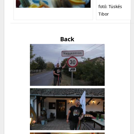
fotó: Tüskés
Tibor
Back