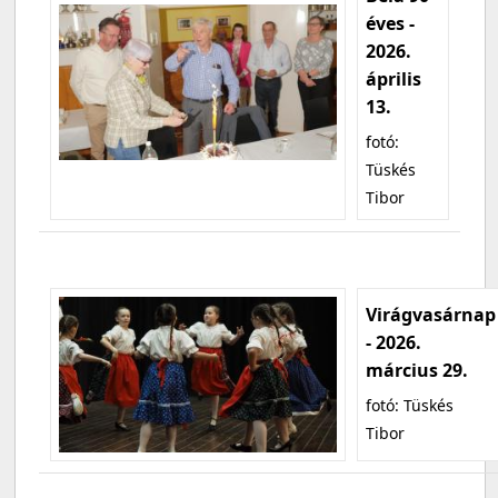
éves -
2026.
április
13.
fotó:
Tüskés
Tibor
Virágvasárnap
- 2026.
március 29.
fotó: Tüskés
Tibor