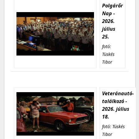
Polgárőr
Nap -
2026.
július
25.
fotó:
Tüskés
Tibor
Veteránautó-
találkozó -
2026. július
18.
fotó: Tüskés
Tibor