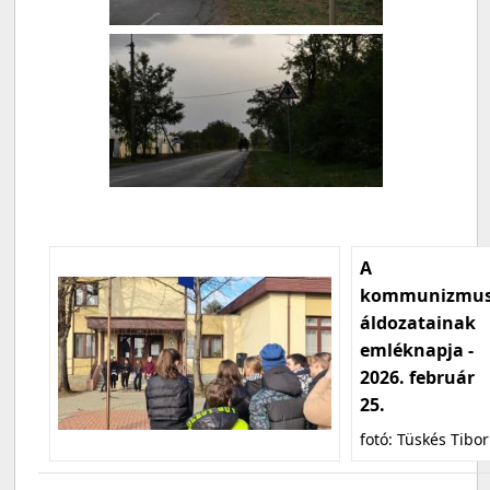
A
kommunizmu
áldozatainak
emléknapja -
2026. február
25.
fotó: Tüskés Tibor