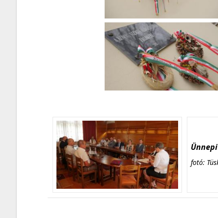
Ünnepi 
fotó: Tüs