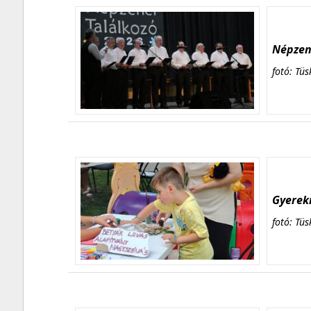
Népzene
fotó: Tüs
Gyerekn
fotó: Tüs