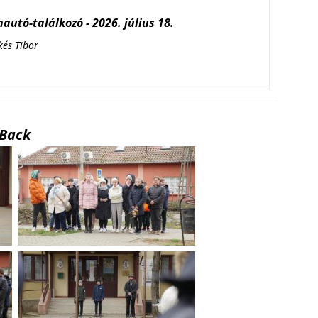
autó-találkozó - 2026. július 18.
kés Tibor
Back