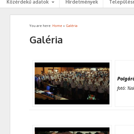
Közérdekű adatok
Hirdetmények
Településr
You are here:
Home
»
Galéria
Galéria
Polgárő
fotó: Tüs