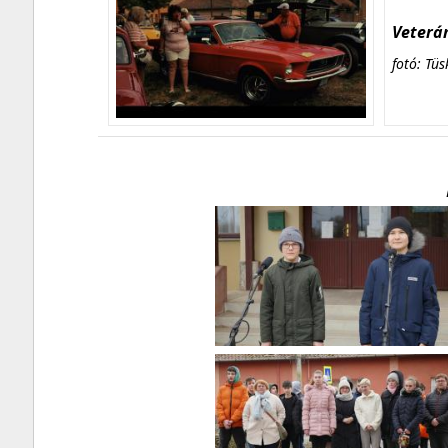
Veterán
fotó: Tüs