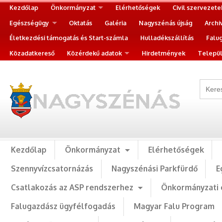
Kezdőlap
Önkormányzat
Elérhetőségek
Civil szervezete
Egészségügy
Oktatás
Galéria
Nagyszénás újság
Archi
Életkezdési támogatás és Start-számla
Hulladékszállítás
Falu
Közadatkereső
Közérdekű adatok
Hirdetmények
Települ
Kezdőlap
Önkormányzat
Elérhetőségek
Szennyvízcsatornázás
Nagyszénási Parkfürdő
E
Csatlakozás az ASP rendszerhez
Önkormányzati 
Falugazdász ügyfélfogadás
Magyar Falu Program