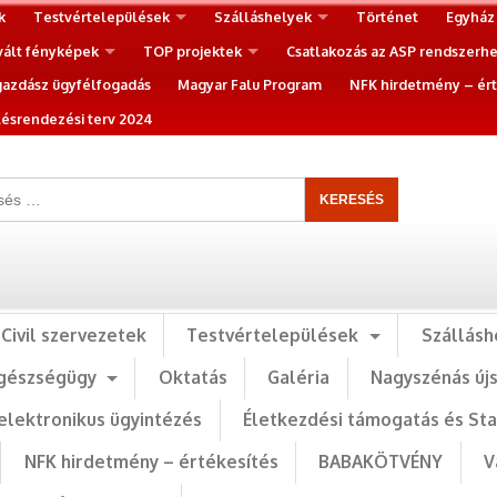
k
Testvértelepülések
Szálláshelyek
Történet
Egyház
vált fényképek
TOP projektek
Csatlakozás az ASP rendszerh
gazdász ügyfélfogadás
Magyar Falu Program
NFK hirdetmény – ért
ésrendezési terv 2024
Civil szervezetek
Testvértelepülések
Szállásh
gészségügy
Oktatás
Galéria
Nagyszénás új
elektronikus ügyintézés
Életkezdési támogatás és St
NFK hirdetmény – értékesítés
BABAKÖTVÉNY
V