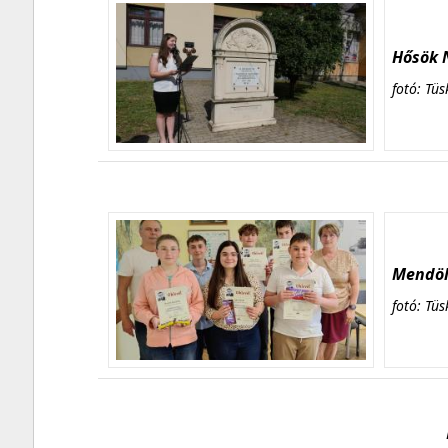
Hősök N
fotó: Tüs
Mendöl 
fotó: Tüs