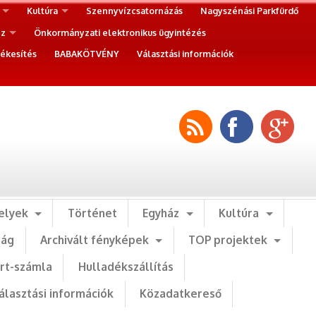
Kultúra
Szennyvízcsatornázás
Nagyszénási Parkfürdő
ez
Önkormányzati elektronikus ügyintézés
ékesítés
BABAKÖTVÉNY
Választási információk
elyek
Történet
Egyház
Kultúra
ság
Archivált fényképek
TOP projektek
art-számla
Hulladékszállítás
álasztási információk
Közadatkereső