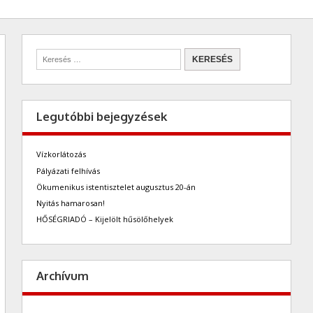
Legutóbbi bejegyzések
Vízkorlátozás
Pályázati felhívás
Ökumenikus istentisztelet augusztus 20-án
Nyitás hamarosan!
HŐSÉGRIADÓ – Kijelölt hűsölőhelyek
Archívum