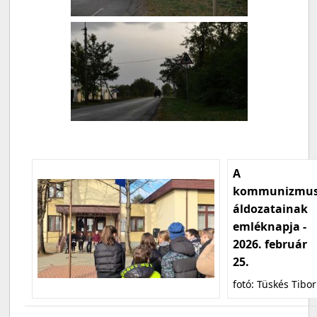
A
kommunizmu
áldozatainak
emléknapja -
2026. február
25.
fotó: Tüskés Tibor