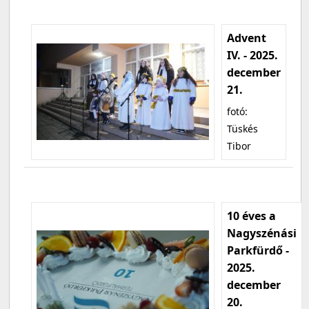
Advent
IV. - 2025.
december
21.
fotó:
Tüskés
Tibor
10 éves a
Nagyszénási
Parkfürdő -
2025.
december
20.