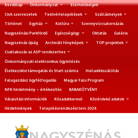
Kezdőlap
Önkormányzat
Elérhetőségek
Civil szervezetek
Testvértelepülések
Szálláshelyek
Történet
Egyház
Kultúra
Szennyvízcsatornázás
Nagyszénási Parkfürdő
Egészségügy
Oktatás
Galéria
Nagyszénás újság
Archivált fényképek
TOP projektek
Csatlakozás az ASP rendszerhez
Önkormányzati elektronikus ügyintézés
Életkezdési támogatás és Start-számla
Hulladékszállítás
Falugazdász ügyfélfogadás
Magyar Falu Program
NFK hirdetmény – értékesítés
BABAKÖTVÉNY
Választási információk
Közadatkereső
Közérdekű adatok
Hirdetmények
Településrendezési terv 2024