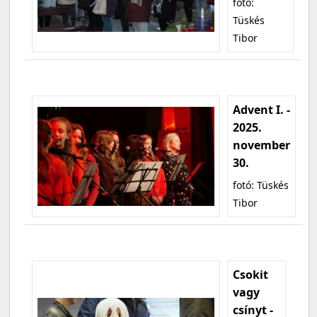
fotó:
Tüskés
Tibor
Advent I. -
2025.
november
30.
fotó: Tüskés
Tibor
Csokit
vagy
csínyt -