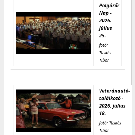
Polgárőr
Nap -
2026.
július
25.
fotó:
Tüskés
Tibor
Veteránautó-
találkozó -
2026. július
18.
fotó: Tüskés
Tibor