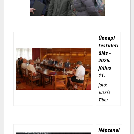
Ünnepi
testületi
ülés -
2026.
július
11.
fotó:
Tüskés
Tibor
Népzenei