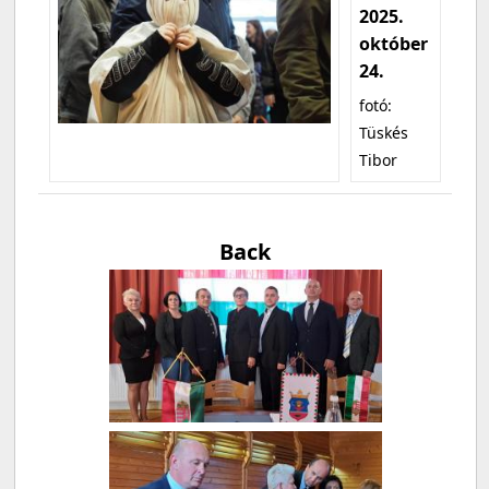
2025.
október
24.
fotó:
Tüskés
Tibor
Back