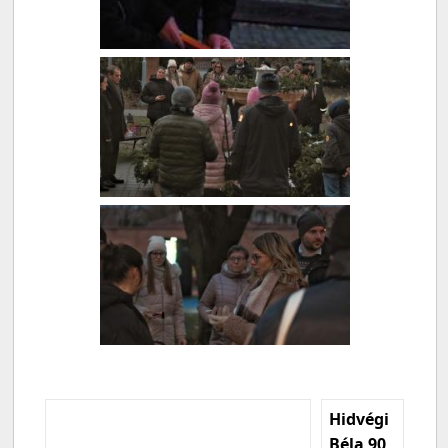
Hidvégi
Béla 90