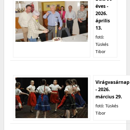
éves -
2026.
április
13.
fotó:
Tüskés
Tibor
Virágvasárnap
- 2026.
március 29.
fotó: Tüskés
Tibor