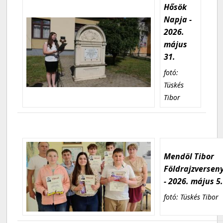
Hősök
Napja -
2026.
május
31.
fotó:
Tüskés
Tibor
Mendöl Tibor
Földrajzversen
- 2026. május 5
fotó: Tüskés Tibor