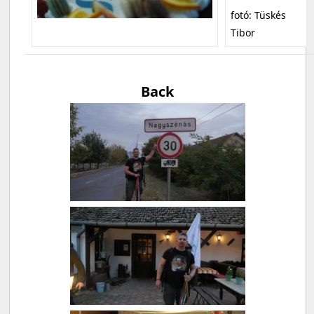
fotó: Tüskés
Tibor
Back