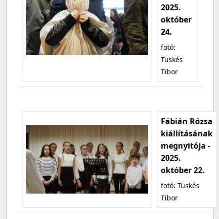
2025.
október
24.
fotó:
Tüskés
Tibor
Fábián Rózsa
kiállításának
megnyitója -
2025.
október 22.
fotó: Tüskés
Tibor