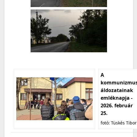
A
kommunizmu
áldozatainak
emléknapja -
2026. február
25.
fotó: Tüskés Tibor