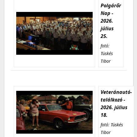
Polgárőr
Nap -
2026.
július
25.
fotó:
Tüskés
Tibor
Veteránautó-
találkozó -
2026. július
18.
fotó: Tüskés
Tibor