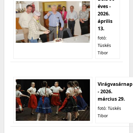
éves -
2026.
április
13.
fotó:
Tüskés
Tibor
Virágvasárnap
- 2026.
március 29.
fotó: Tüskés
Tibor