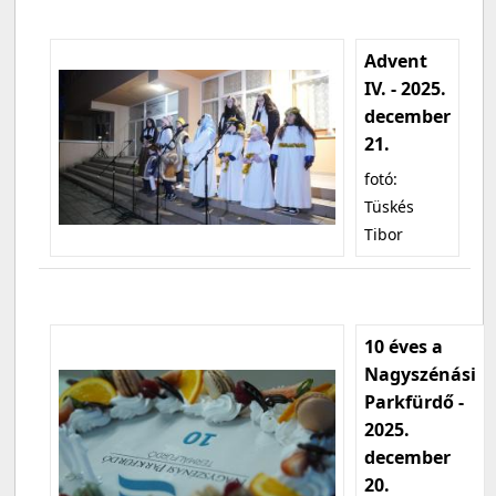
Advent
IV. - 2025.
december
21.
fotó:
Tüskés
Tibor
10 éves a
Nagyszénási
Parkfürdő -
2025.
december
20.