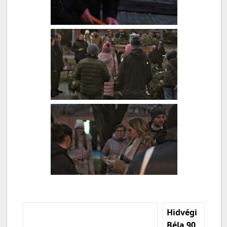
Hidvégi
Béla 90