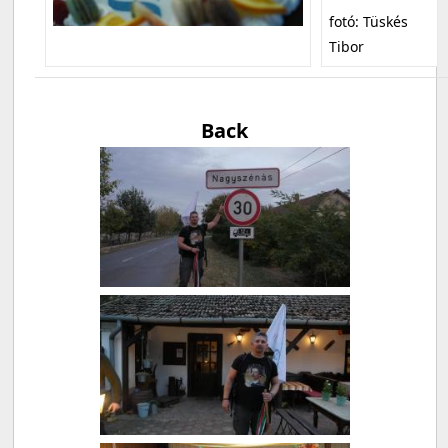
fotó: Tüskés
Tibor
Back