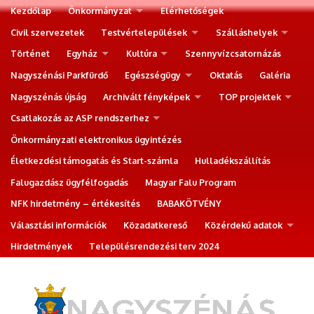
Kezdőlap
Önkormányzat
Elérhetőségek
Civil szervezetek
Testvértelepülések
Szálláshelyek
Történet
Egyház
Kultúra
Szennyvízcsatornázás
Nagyszénási Parkfürdő
Egészségügy
Oktatás
Galéria
Nagyszénás újság
Archivált fényképek
TOP projektek
Csatlakozás az ASP rendszerhez
Önkormányzati elektronikus ügyintézés
Életkezdési támogatás és Start-számla
Hulladékszállítás
Falugazdász ügyfélfogadás
Magyar Falu Program
NFK hirdetmény – értékesítés
BABAKÖTVÉNY
Választási információk
Közadatkereső
Közérdekű adatok
Hirdetmények
Településrendezési terv 2024