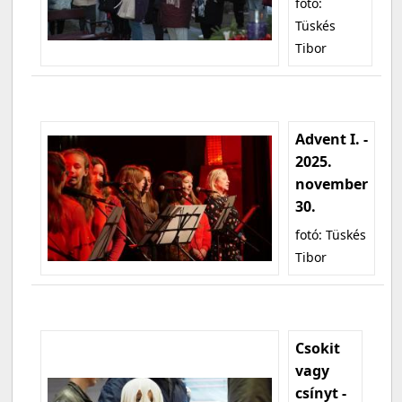
fotó:
Tüskés
Tibor
Advent I. -
2025.
november
30.
fotó: Tüskés
Tibor
Csokit
vagy
csínyt -