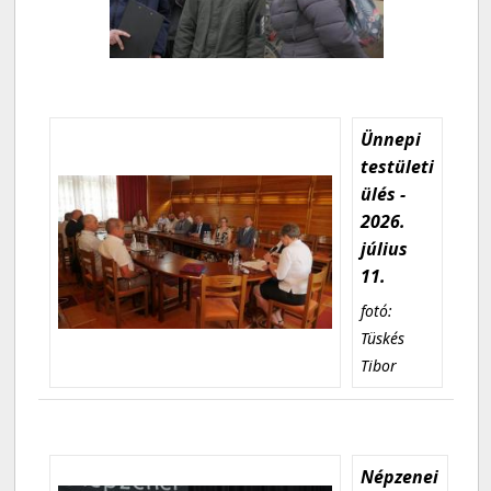
Ünnepi
testületi
ülés -
2026.
július
11.
fotó:
Tüskés
Tibor
Népzenei