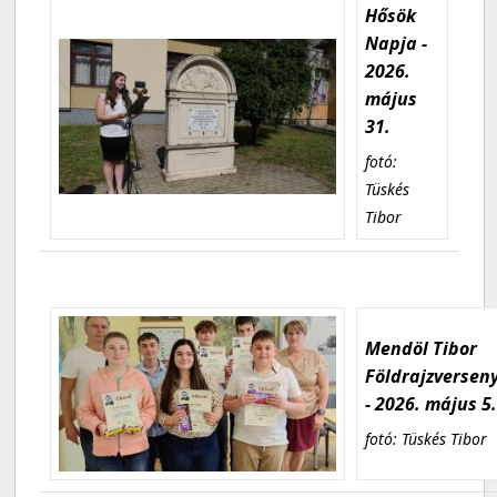
Hősök
Napja -
2026.
május
31.
fotó:
Tüskés
Tibor
Mendöl Tibor
Földrajzversen
- 2026. május 5
fotó: Tüskés Tibor