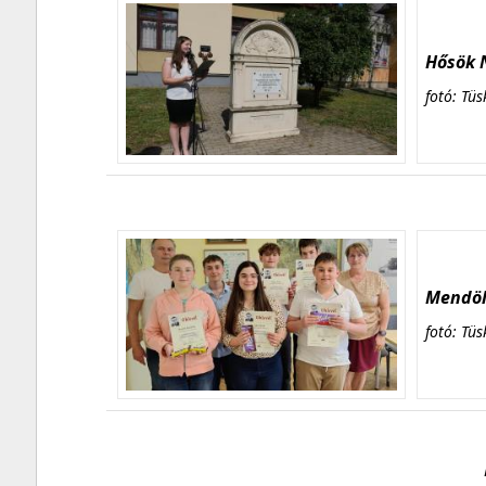
Hősök N
fotó: Tüs
Mendöl 
fotó: Tüs