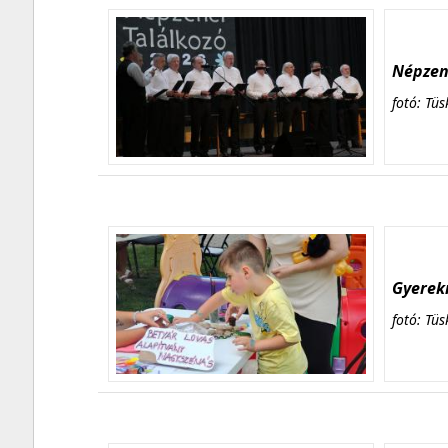
Népzene
fotó: Tüs
Gyerekn
fotó: Tüs