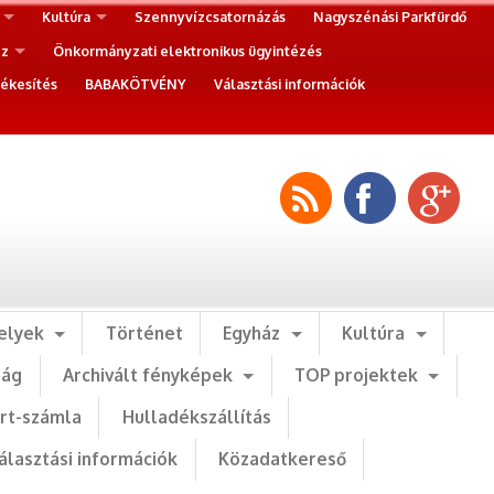
Kultúra
Szennyvízcsatornázás
Nagyszénási Parkfürdő
ez
Önkormányzati elektronikus ügyintézés
ékesítés
BABAKÖTVÉNY
Választási információk
elyek
Történet
Egyház
Kultúra
ság
Archivált fényképek
TOP projektek
art-számla
Hulladékszállítás
álasztási információk
Közadatkereső