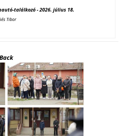
autó-találkozó - 2026. július 18.
kés Tibor
Back