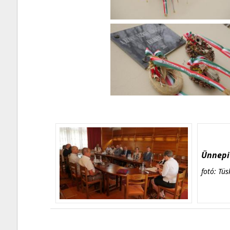
Ünnepi 
fotó: Tüs