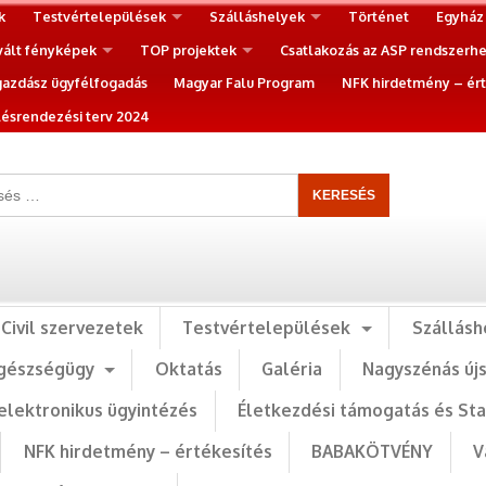
k
Testvértelepülések
Szálláshelyek
Történet
Egyház
vált fényképek
TOP projektek
Csatlakozás az ASP rendszerh
gazdász ügyfélfogadás
Magyar Falu Program
NFK hirdetmény – ért
ésrendezési terv 2024
Civil szervezetek
Testvértelepülések
Szállásh
gészségügy
Oktatás
Galéria
Nagyszénás új
elektronikus ügyintézés
Életkezdési támogatás és St
NFK hirdetmény – értékesítés
BABAKÖTVÉNY
V