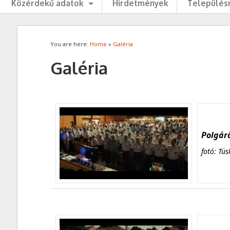
Közérdekű adatok
Hirdetmények
Településr
You are here:
Home
»
Galéria
Galéria
Polgárő
fotó: Tüs