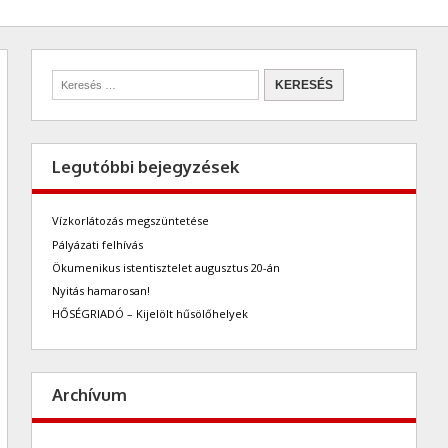
Legutóbbi bejegyzések
Vízkorlátozás megszüntetése
Pályázati felhívás
Ökumenikus istentisztelet augusztus 20-án
Nyitás hamarosan!
HŐSÉGRIADÓ – Kijelölt hűsölőhelyek
Archívum