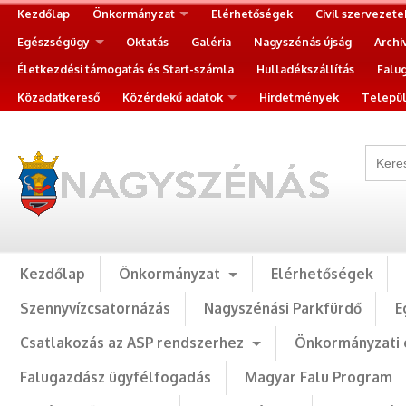
Kezdőlap
Önkormányzat
Elérhetőségek
Civil szervezete
Egészségügy
Oktatás
Galéria
Nagyszénás újság
Archi
Életkezdési támogatás és Start-számla
Hulladékszállítás
Falu
Közadatkereső
Közérdekű adatok
Hirdetmények
Települ
Kezdőlap
Önkormányzat
Elérhetőségek
Szennyvízcsatornázás
Nagyszénási Parkfürdő
E
Csatlakozás az ASP rendszerhez
Önkormányzati 
Falugazdász ügyfélfogadás
Magyar Falu Program