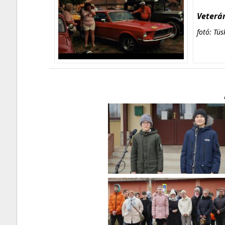
Veterán
fotó: Tüs