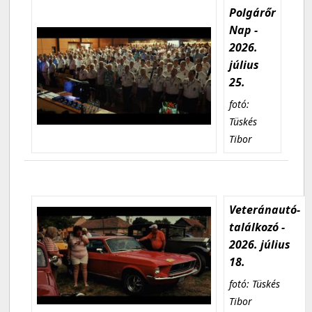
Polgárőr
Nap -
2026.
július
25.
fotó:
Tüskés
Tibor
Veteránautó-
találkozó -
2026. július
18.
fotó: Tüskés
Tibor