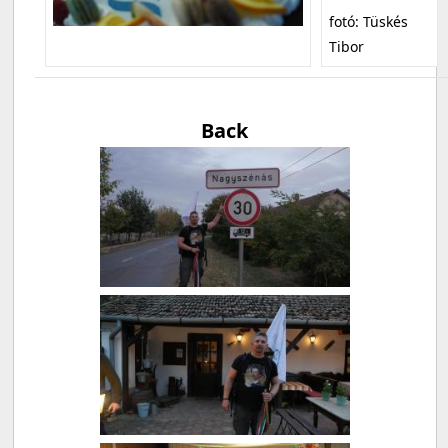
fotó: Tüskés
Tibor
Back