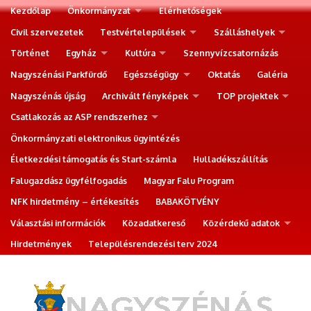
Kezdőlap
Önkormányzat
Elérhetőségek
Civil szervezetek
Testvértelepülések
Szálláshelyek
Történet
Egyház
Kultúra
Szennyvízcsatornázás
Nagyszénási Parkfürdő
Egészségügy
Oktatás
Galéria
Nagyszénás újság
Archivált fényképek
TOP projektek
Csatlakozás az ASP rendszerhez
Önkormányzati elektronikus ügyintézés
Életkezdési támogatás és Start-számla
Hulladékszállítás
Falugazdász ügyfélfogadás
Magyar Falu Program
NFK hirdetmény – értékesítés
BABAKÖTVÉNY
Választási információk
Közadatkereső
Közérdekű adatok
Hirdetmények
Településrendezési terv 2024