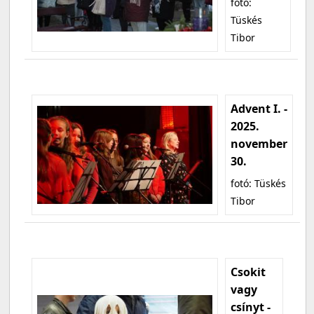
fotó:
Tüskés
Tibor
Advent I. -
2025.
november
30.
fotó: Tüskés
Tibor
Csokit
vagy
csínyt -