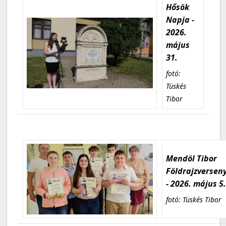
Hősök
Napja -
2026.
május
31.
fotó:
Tüskés
Tibor
Mendöl Tibor
Földrajzversen
- 2026. május 5
fotó: Tüskés Tibor