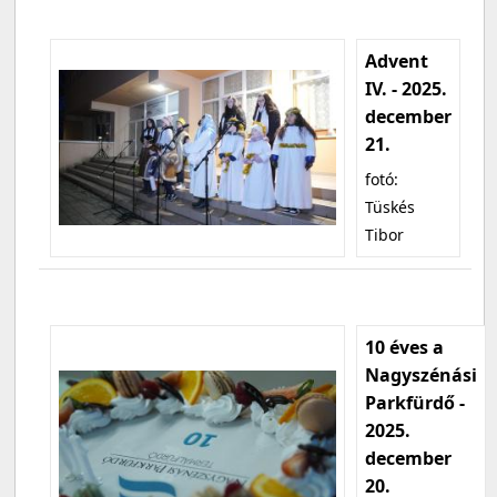
Advent
IV. - 2025.
december
21.
fotó:
Tüskés
Tibor
10 éves a
Nagyszénási
Parkfürdő -
2025.
december
20.