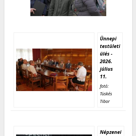
Ünnepi
testületi
ülés -
2026.
július
11.
fotó:
Tüskés
Tibor
Népzenei