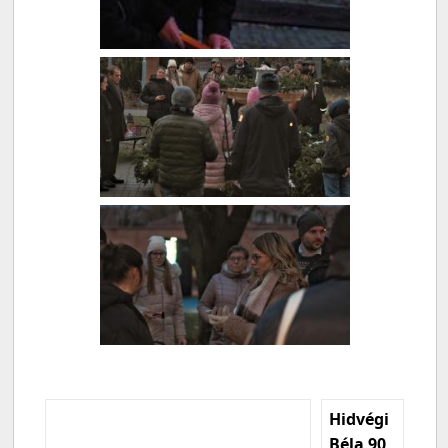
Hidvégi
Béla 90