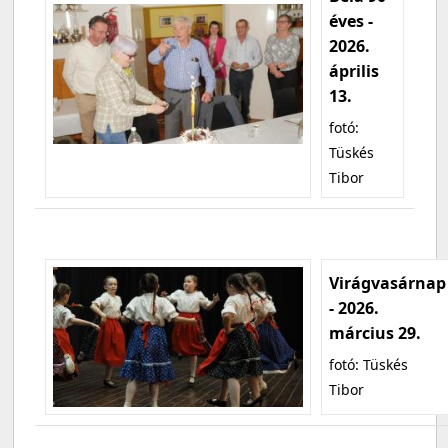
éves -
2026.
április
13.
fotó:
Tüskés
Tibor
Virágvasárnap
- 2026.
március 29.
fotó: Tüskés
Tibor