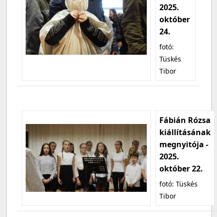
2025.
október
24.
fotó:
Tüskés
Tibor
Fábián Rózsa
kiállításának
megnyitója -
2025.
október 22.
fotó: Tüskés
Tibor