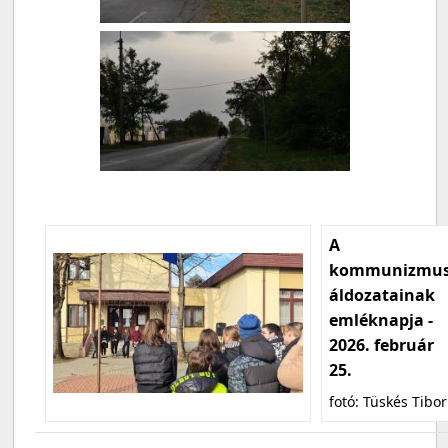
A
kommunizmu
áldozatainak
emléknapja -
2026. február
25.
fotó: Tüskés Tibor