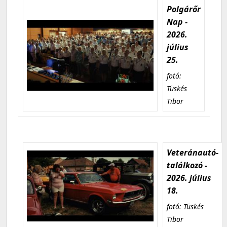
Polgárőr
Nap -
2026.
július
25.
fotó:
Tüskés
Tibor
Veteránautó-
találkozó -
2026. július
18.
fotó: Tüskés
Tibor