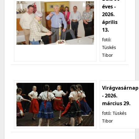
éves -
2026.
április
13.
fotó:
Tüskés
Tibor
Virágvasárnap
- 2026.
március 29.
fotó: Tüskés
Tibor