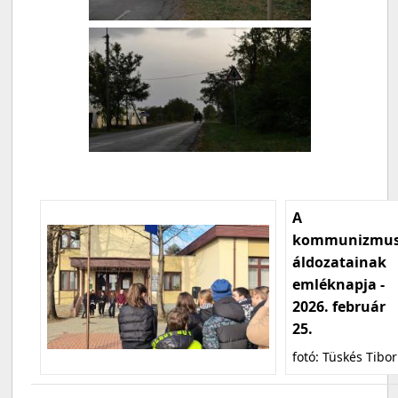
A
kommunizmu
áldozatainak
emléknapja -
2026. február
25.
fotó: Tüskés Tibor