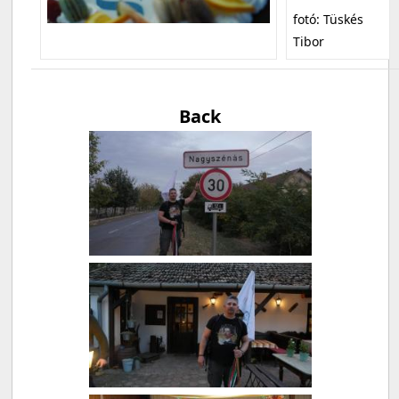
fotó: Tüskés
Tibor
Back