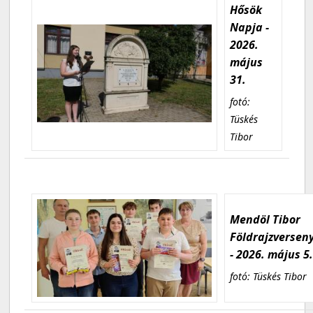
Hősök
Napja -
2026.
május
31.
fotó:
Tüskés
Tibor
Mendöl Tibor
Földrajzversen
- 2026. május 5
fotó: Tüskés Tibor