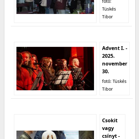
fotó:
Tüskés
Tibor
Advent I. -
2025.
november
30.
fotó: Tüskés
Tibor
Csokit
vagy
csínyt -