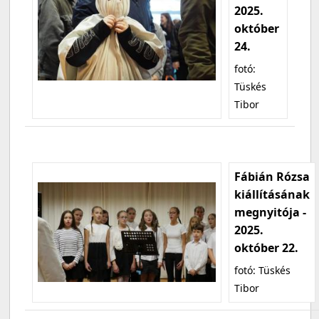
2025.
október
24.
fotó:
Tüskés
Tibor
Fábián Rózsa
kiállításának
megnyitója -
2025.
október 22.
fotó: Tüskés
Tibor