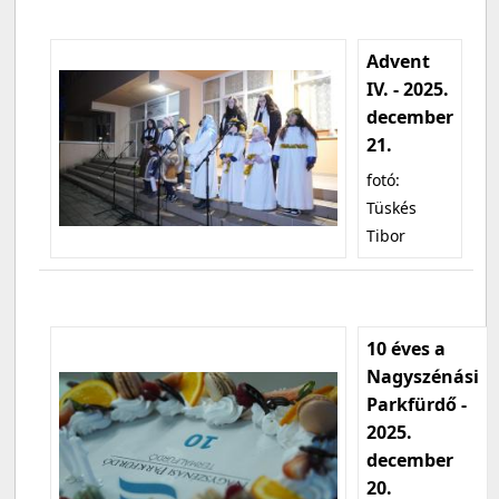
Advent
IV. - 2025.
december
21.
fotó:
Tüskés
Tibor
10 éves a
Nagyszénási
Parkfürdő -
2025.
december
20.