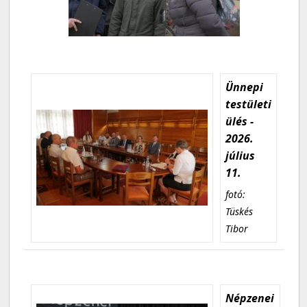
Ünnepi
testületi
ülés -
2026.
július
11.
fotó:
Tüskés
Tibor
Népzenei