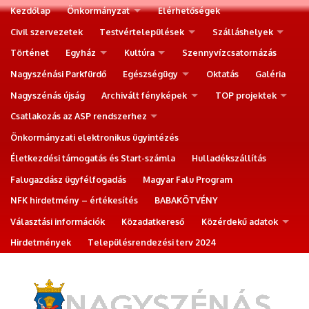
Kezdőlap
Önkormányzat
Elérhetőségek
Civil szervezetek
Testvértelepülések
Szálláshelyek
Történet
Egyház
Kultúra
Szennyvízcsatornázás
Nagyszénási Parkfürdő
Egészségügy
Oktatás
Galéria
Nagyszénás újság
Archivált fényképek
TOP projektek
Csatlakozás az ASP rendszerhez
Önkormányzati elektronikus ügyintézés
Életkezdési támogatás és Start-számla
Hulladékszállítás
Falugazdász ügyfélfogadás
Magyar Falu Program
NFK hirdetmény – értékesítés
BABAKÖTVÉNY
Választási információk
Közadatkereső
Közérdekű adatok
Hirdetmények
Településrendezési terv 2024