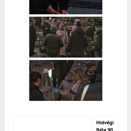
Hidvégi
Béla 90