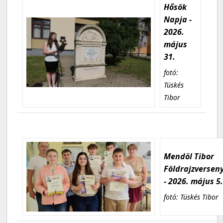
Hősök
Napja -
2026.
május
31.
fotó:
Tüskés
Tibor
Mendöl Tibor
Földrajzversen
- 2026. május 5
fotó: Tüskés Tibor