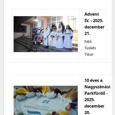
Advent
IV. - 2025.
december
21.
fotó:
Tüskés
Tibor
10 éves a
Nagyszénási
Parkfürdő -
2025.
december
20.