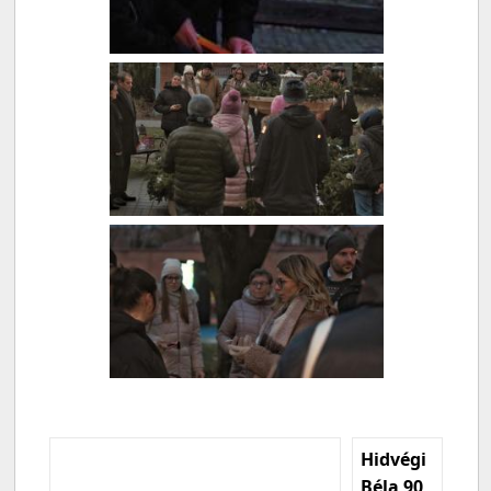
Hidvégi
Béla 90