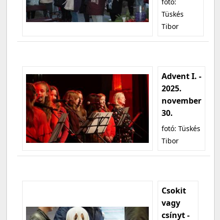
fotó:
Tüskés
Tibor
Advent I. -
2025.
november
30.
fotó: Tüskés
Tibor
Csokit
vagy
csínyt -