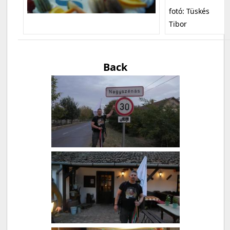
fotó: Tüskés
Tibor
Back