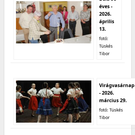
éves -
2026.
április
13.
fotó:
Tüskés
Tibor
Virágvasárnap
- 2026.
március 29.
fotó: Tüskés
Tibor