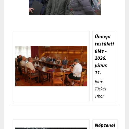
Ünnepi
testületi
ülés -
2026.
július
11.
fotó:
Tüskés
Tibor
Népzenei