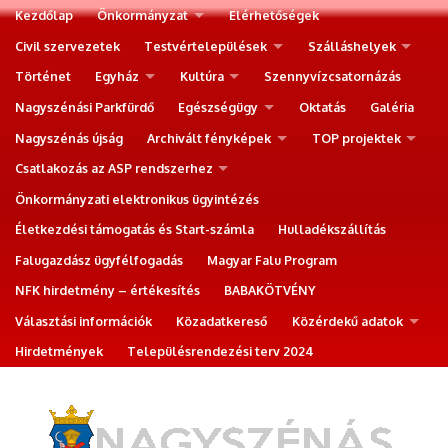
Kezdőlap
Önkormányzat
Elérhetőségek
Civil szervezetek
Testvértelepülések
Szálláshelyek
Történet
Egyház
Kultúra
Szennyvízcsatornázás
Nagyszénási Parkfürdő
Egészségügy
Oktatás
Galéria
Nagyszénás újság
Archivált fényképek
TOP projektek
Csatlakozás az ASP rendszerhez
Önkormányzati elektronikus ügyintézés
Életkezdési támogatás és Start-számla
Hulladékszállítás
Falugazdász ügyfélfogadás
Magyar Falu Program
NFK hirdetmény – értékesítés
BABAKÖTVÉNY
Választási információk
Közadatkereső
Közérdekű adatok
Hirdetmények
Településrendezési terv 2024