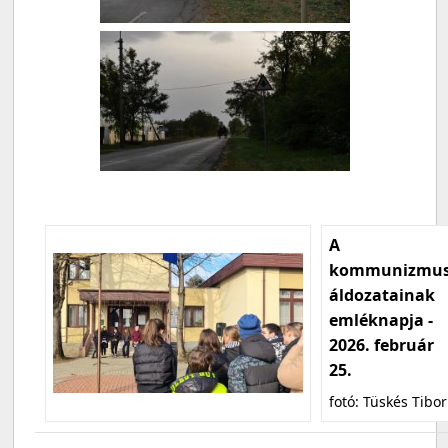
A
kommunizmu
áldozatainak
emléknapja -
2026. február
25.
fotó: Tüskés Tibor