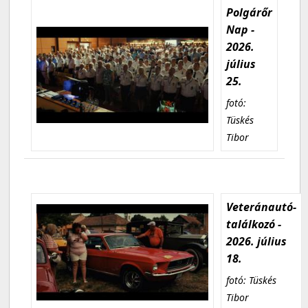
Polgárőr
Nap -
2026.
július
25.
fotó:
Tüskés
Tibor
Veteránautó-
találkozó -
2026. július
18.
fotó: Tüskés
Tibor