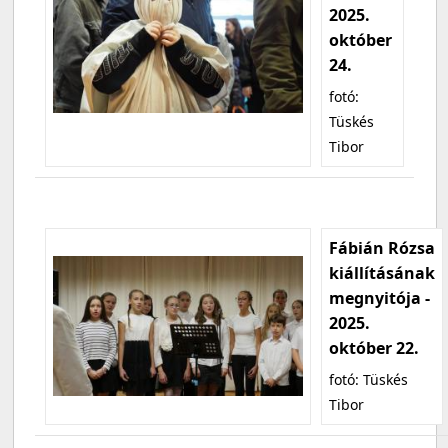
2025.
október
24.
fotó:
Tüskés
Tibor
Fábián Rózsa
kiállításának
megnyitója -
2025.
október 22.
fotó: Tüskés
Tibor