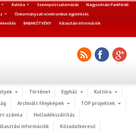
Kultúra
Szennyvízcsatornázás
Nagyszénási Parkfürdő
ez
Önkormányzati elektronikus ügyintézés
ékesítés
BABAKÖTVÉNY
Választási információk
elyek
Történet
Egyház
Kultúra
ság
Archivált fényképek
TOP projektek
art-számla
Hulladékszállítás
álasztási információk
Közadatkereső