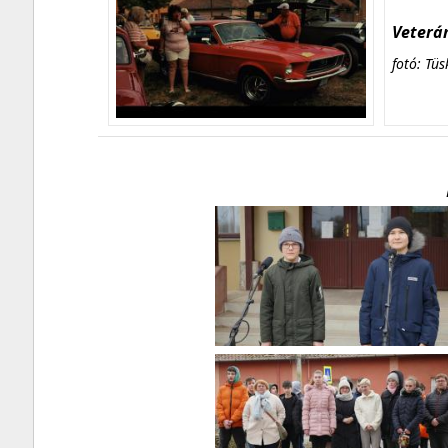
Veterán
fotó: Tüs