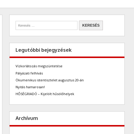
Legutóbbi bejegyzések
Vízkorlátozás megszüntetése
Pályázati felhívás
Ökumenikus istentisztelet augusztus 20-án
Nyitás hamarosan!
HŐSÉGRIADÓ – Kijelölt hűsölőhelyek
Archívum