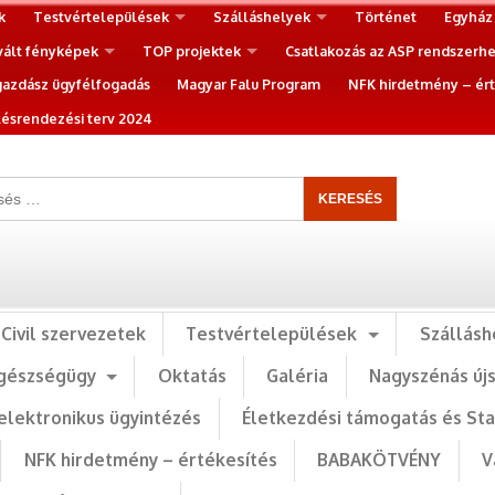
k
Testvértelepülések
Szálláshelyek
Történet
Egyház
vált fényképek
TOP projektek
Csatlakozás az ASP rendszerh
gazdász ügyfélfogadás
Magyar Falu Program
NFK hirdetmény – ért
ésrendezési terv 2024
Civil szervezetek
Testvértelepülések
Szállásh
gészségügy
Oktatás
Galéria
Nagyszénás új
elektronikus ügyintézés
Életkezdési támogatás és St
NFK hirdetmény – értékesítés
BABAKÖTVÉNY
V