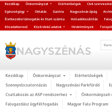
Kezdőlap
Önkormányzat
Elérhetőségek
Civil szervezete
Egészségügy
Oktatás
Galéria
Nagyszénás újság
Archi
Életkezdési támogatás és Start-számla
Hulladékszállítás
Falu
Közadatkereső
Közérdekű adatok
Hirdetmények
Települ
Kezdőlap
Önkormányzat
Elérhetőségek
Szennyvízcsatornázás
Nagyszénási Parkfürdő
E
Csatlakozás az ASP rendszerhez
Önkormányzati 
Falugazdász ügyfélfogadás
Magyar Falu Program