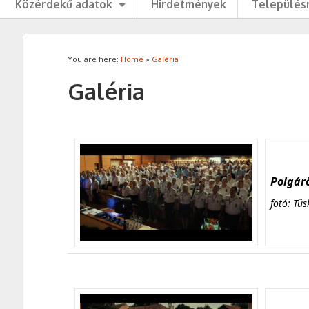
Közérdekű adatok
Hirdetmények
Településr
You are here:
Home
»
Galéria
Galéria
Polgárő
fotó: Tüs