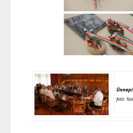
Ünnepi 
fotó: Tüs