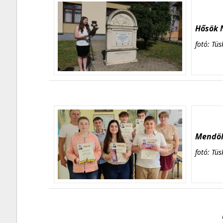
Hősök N
fotó: Tüs
Mendöl 
fotó: Tüs