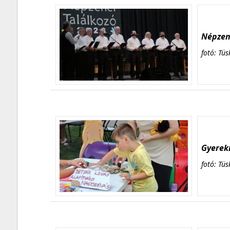
Népzene
fotó: Tüs
Gyerekn
fotó: Tüs