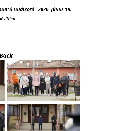
autó-találkozó - 2026. július 18.
kés Tibor
Back