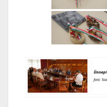
Ünnepi 
fotó: Tüs