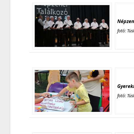
Népzene
fotó: Tüs
Gyerekn
fotó: Tüs