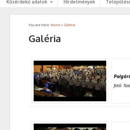
Közérdekű adatok
Hirdetmények
Településr
You are here:
Home
»
Galéria
Galéria
Polgárő
fotó: Tüs