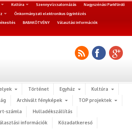
Kultúra
Szennyvízcsatornázás
Nagyszénási Parkfürdő
ez
Önkormányzati elektronikus ügyintézés
ékesítés
BABAKÖTVÉNY
Választási információk
elyek
Történet
Egyház
Kultúra
ság
Archivált fényképek
TOP projektek
art-számla
Hulladékszállítás
álasztási információk
Közadatkereső