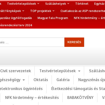
k
Testvértelepülések
Szálláshelyek
Történet
Egyház
vált fényképek
TOP projektek
Csatlakozás az ASP rendszerh
gazdász ügyfélfogadás
Magyar Falu Program
NFK hirdetmény – ért
ésrendezési terv 2024
Civil szervezetek
Testvértelepülések
Szállásh
gészségügy
Oktatás
Galéria
Nagyszénás új
elektronikus ügyintézés
Életkezdési támogatás és St
NFK hirdetmény – értékesítés
BABAKÖTVÉNY
V