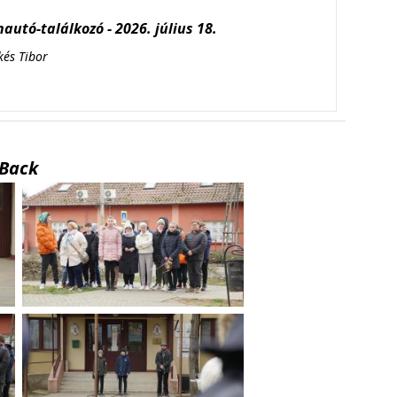
autó-találkozó - 2026. július 18.
kés Tibor
Back