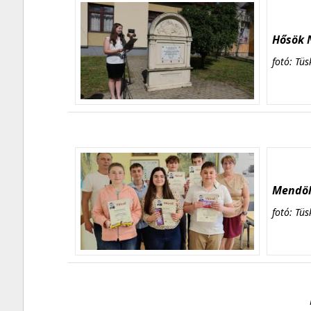
Hősök N
fotó: Tüs
Mendöl 
fotó: Tüs