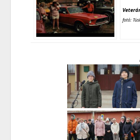
Veterán
fotó: Tüs