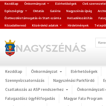
Kezdőlap
Önkormányzat
Elérhetőségek
Civil szervezete
Egészségügy
Oktatás
Galéria
Nagyszénás újság
Archi
Életkezdési támogatás és Start-számla
Hulladékszállítás
Falu
Közadatkereső
Közérdekű adatok
Hirdetmények
Települ
Kezdőlap
Önkormányzat
Elérhetőségek
Szennyvízcsatornázás
Nagyszénási Parkfürdő
E
Csatlakozás az ASP rendszerhez
Önkormányzati 
Falugazdász ügyfélfogadás
Magyar Falu Program