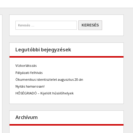
Legutóbbi bejegyzések
Vízkorlátozás
Pályázati felhívás
Ökumenikus istentisztelet augusztus 20-án
Nyitás hamarosan!
HŐSÉGRIADÓ – Kijelölt hűsölőhelyek
Archívum