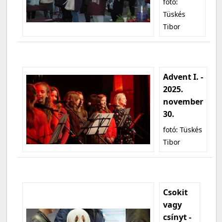
fotó:
Tüskés
Tibor
Advent I. -
2025.
november
30.
fotó: Tüskés
Tibor
Csokit
vagy
csínyt -