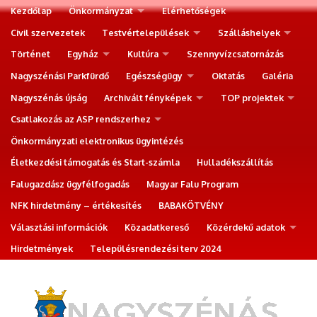
Kezdőlap
Önkormányzat
Elérhetőségek
Civil szervezetek
Testvértelepülések
Szálláshelyek
Történet
Egyház
Kultúra
Szennyvízcsatornázás
Nagyszénási Parkfürdő
Egészségügy
Oktatás
Galéria
Nagyszénás újság
Archivált fényképek
TOP projektek
Csatlakozás az ASP rendszerhez
Önkormányzati elektronikus ügyintézés
Életkezdési támogatás és Start-számla
Hulladékszállítás
Falugazdász ügyfélfogadás
Magyar Falu Program
NFK hirdetmény – értékesítés
BABAKÖTVÉNY
Választási információk
Közadatkereső
Közérdekű adatok
Hirdetmények
Településrendezési terv 2024