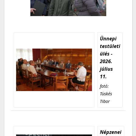
Ünnepi
testületi
ülés -
2026.
július
11.
fotó:
Tüskés
Tibor
Népzenei