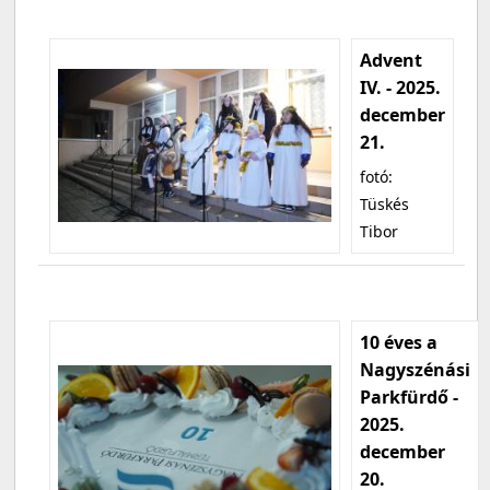
Advent
IV. - 2025.
december
21.
fotó:
Tüskés
Tibor
10 éves a
Nagyszénási
Parkfürdő -
2025.
december
20.