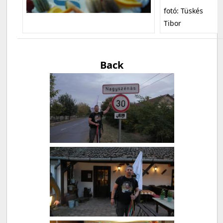
fotó: Tüskés
Tibor
Back