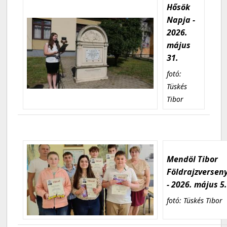
Hősök
Napja -
2026.
május
31.
fotó:
Tüskés
Tibor
Mendöl Tibor
Földrajzversen
- 2026. május 5
fotó: Tüskés Tibor