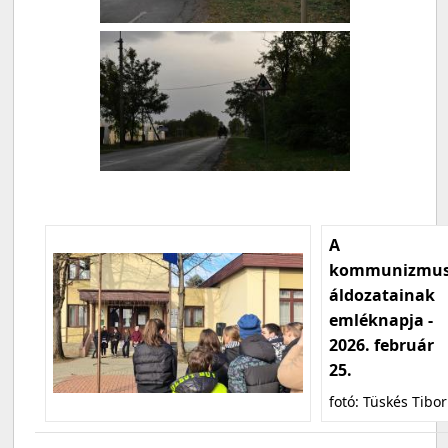
A
kommunizmu
áldozatainak
emléknapja -
2026. február
25.
fotó: Tüskés Tibor