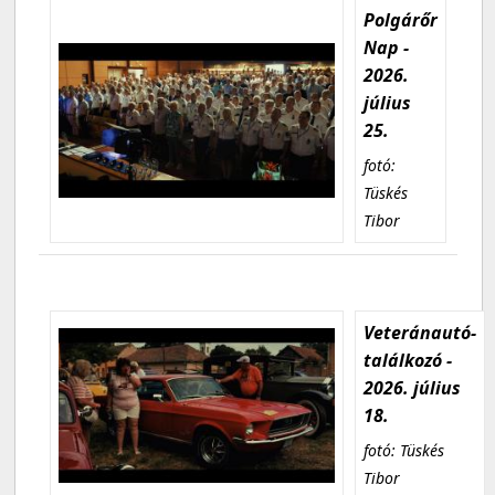
Polgárőr
Nap -
2026.
július
25.
fotó:
Tüskés
Tibor
Veteránautó-
találkozó -
2026. július
18.
fotó: Tüskés
Tibor