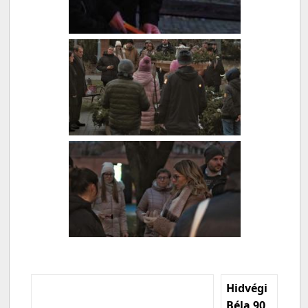
Hidvégi
Béla 90