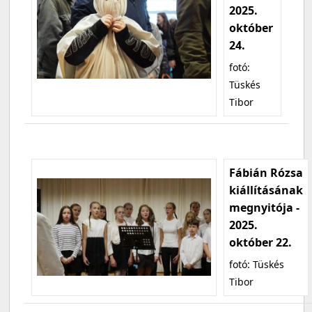
2025.
október
24.
fotó:
Tüskés
Tibor
Fábián Rózsa
kiállításának
megnyitója -
2025.
október 22.
fotó: Tüskés
Tibor