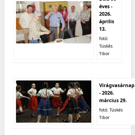
éves -
2026.
április
13.
fotó:
Tüskés
Tibor
Virágvasárnap
- 2026.
március 29.
fotó: Tüskés
Tibor