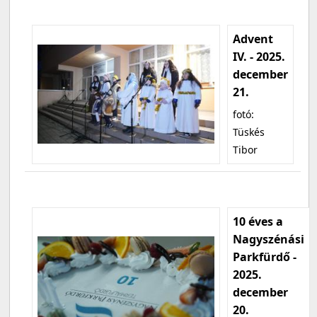
Advent
IV. - 2025.
december
21.
fotó:
Tüskés
Tibor
10 éves a
Nagyszénási
Parkfürdő -
2025.
december
20.