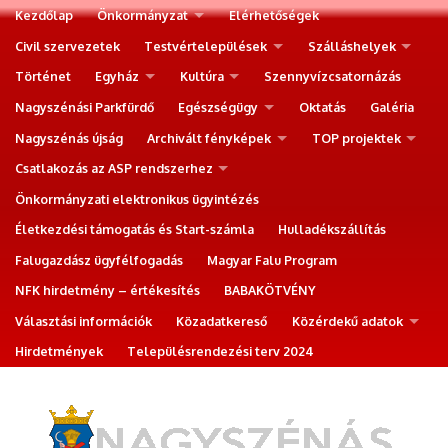
Kezdőlap
Önkormányzat
Elérhetőségek
Civil szervezetek
Testvértelepülések
Szálláshelyek
Történet
Egyház
Kultúra
Szennyvízcsatornázás
Nagyszénási Parkfürdő
Egészségügy
Oktatás
Galéria
Nagyszénás újság
Archivált fényképek
TOP projektek
Csatlakozás az ASP rendszerhez
Önkormányzati elektronikus ügyintézés
Életkezdési támogatás és Start-számla
Hulladékszállítás
Falugazdász ügyfélfogadás
Magyar Falu Program
NFK hirdetmény – értékesítés
BABAKÖTVÉNY
Választási információk
Közadatkereső
Közérdekű adatok
Hirdetmények
Településrendezési terv 2024