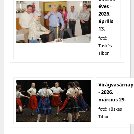
éves -
2026.
április
13.
fotó:
Tüskés
Tibor
Virágvasárnap
- 2026.
március 29.
fotó: Tüskés
Tibor