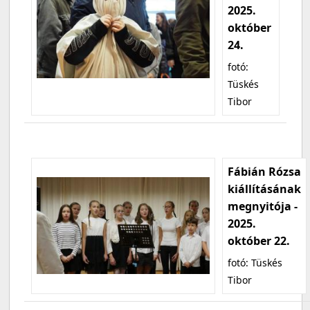
2025.
október
24.
fotó:
Tüskés
Tibor
Fábián Rózsa
kiállításának
megnyitója -
2025.
október 22.
fotó: Tüskés
Tibor