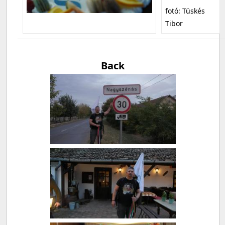
fotó: Tüskés
Tibor
Back