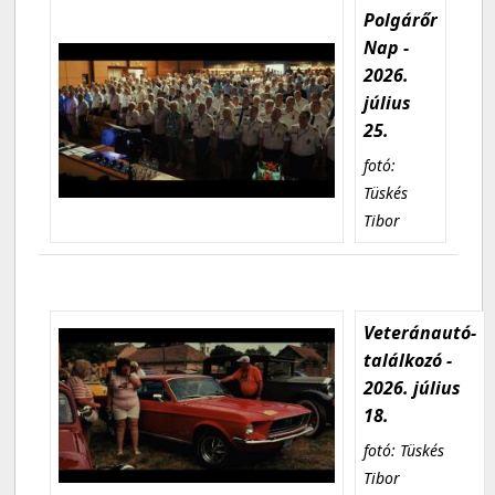
Polgárőr
Nap -
2026.
július
25.
fotó:
Tüskés
Tibor
Veteránautó-
találkozó -
2026. július
18.
fotó: Tüskés
Tibor