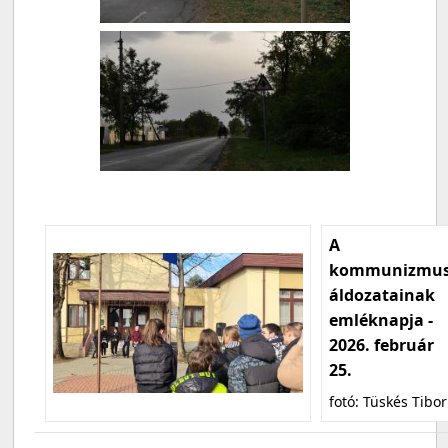
A
kommunizmu
áldozatainak
emléknapja -
2026. február
25.
fotó: Tüskés Tibor