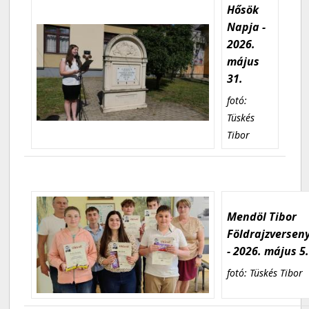
Hősök
Napja -
2026.
május
31.
fotó:
Tüskés
Tibor
Mendöl Tibor
Földrajzversen
- 2026. május 5
fotó: Tüskés Tibor