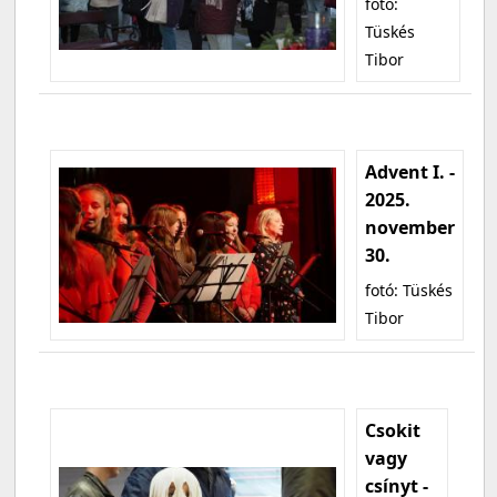
fotó:
Tüskés
Tibor
Advent I. -
2025.
november
30.
fotó: Tüskés
Tibor
Csokit
vagy
csínyt -