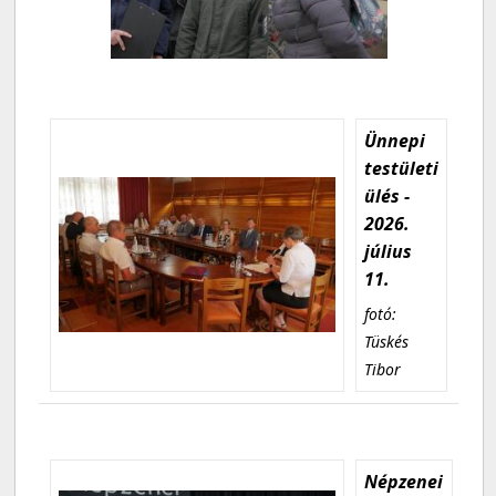
Ünnepi
testületi
ülés -
2026.
július
11.
fotó:
Tüskés
Tibor
Népzenei