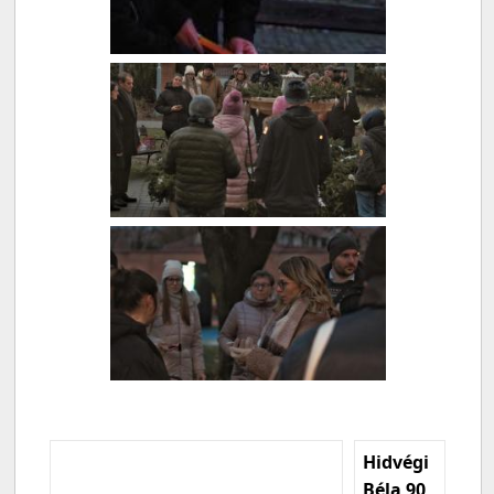
Hidvégi
Béla 90