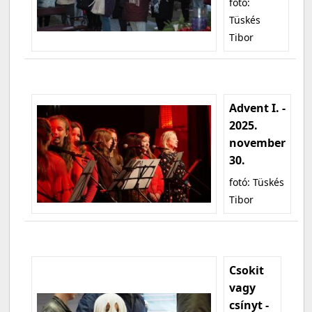
fotó:
Tüskés
Tibor
Advent I. -
2025.
november
30.
fotó: Tüskés
Tibor
Csokit
vagy
csínyt -