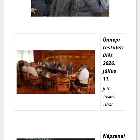
Ünnepi
testületi
ülés -
2026.
július
11.
fotó:
Tüskés
Tibor
Népzenei