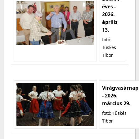
éves -
2026.
április
13.
fotó:
Tüskés
Tibor
Virágvasárnap
- 2026.
március 29.
fotó: Tüskés
Tibor