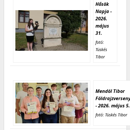
Hősök
Napja -
2026.
május
31.
fotó:
Tüskés
Tibor
Mendöl Tibor
Földrajzversen
- 2026. május 5
fotó: Tüskés Tibor