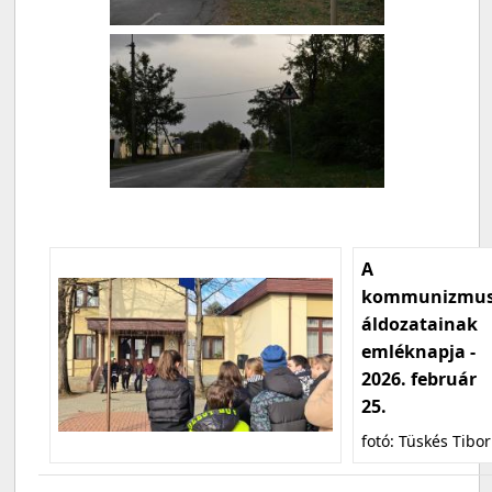
A
kommunizmu
áldozatainak
emléknapja -
2026. február
25.
fotó: Tüskés Tibor