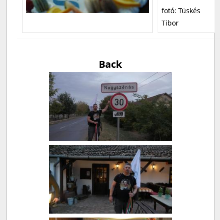
fotó: Tüskés
Tibor
Back