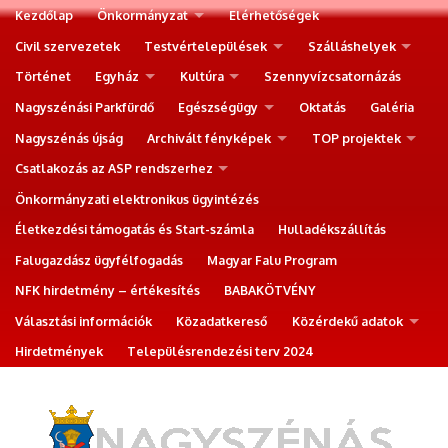
Kezdőlap
Önkormányzat
Elérhetőségek
Civil szervezetek
Testvértelepülések
Szálláshelyek
Történet
Egyház
Kultúra
Szennyvízcsatornázás
Nagyszénási Parkfürdő
Egészségügy
Oktatás
Galéria
Nagyszénás újság
Archivált fényképek
TOP projektek
Csatlakozás az ASP rendszerhez
Önkormányzati elektronikus ügyintézés
Életkezdési támogatás és Start-számla
Hulladékszállítás
Falugazdász ügyfélfogadás
Magyar Falu Program
NFK hirdetmény – értékesítés
BABAKÖTVÉNY
Választási információk
Közadatkereső
Közérdekű adatok
Hirdetmények
Településrendezési terv 2024