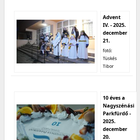
Advent
IV. - 2025.
december
21.
fotó:
Tüskés
Tibor
10 éves a
Nagyszénási
Parkfürdő -
2025.
december
20.