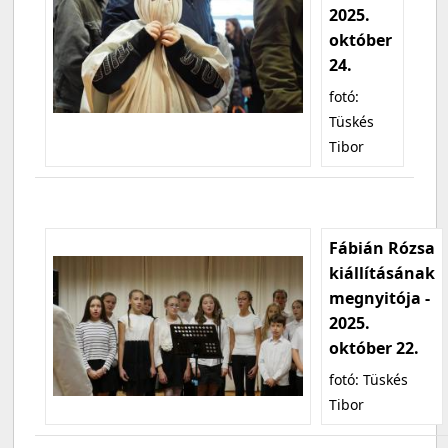
2025.
október
24.
fotó:
Tüskés
Tibor
Fábián Rózsa
kiállításának
megnyitója -
2025.
október 22.
fotó: Tüskés
Tibor