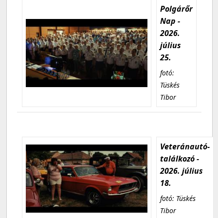
Polgárőr
Nap -
2026.
július
25.
fotó:
Tüskés
Tibor
Veteránautó-
találkozó -
2026. július
18.
fotó: Tüskés
Tibor