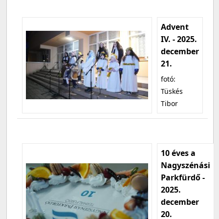
Advent
IV. - 2025.
december
21.
fotó:
Tüskés
Tibor
10 éves a
Nagyszénási
Parkfürdő -
2025.
december
20.