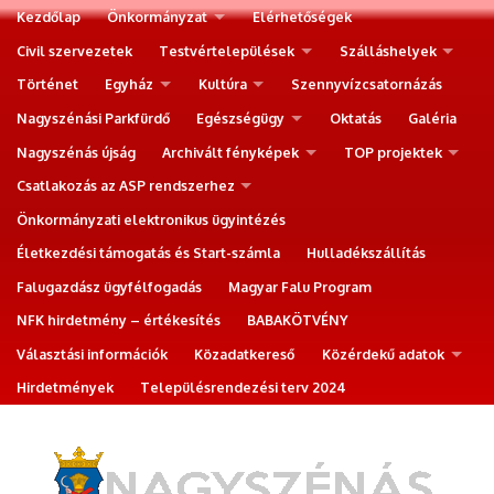
Kezdőlap
Önkormányzat
Elérhetőségek
Civil szervezetek
Testvértelepülések
Szálláshelyek
Történet
Egyház
Kultúra
Szennyvízcsatornázás
Nagyszénási Parkfürdő
Egészségügy
Oktatás
Galéria
Nagyszénás újság
Archivált fényképek
TOP projektek
Csatlakozás az ASP rendszerhez
Önkormányzati elektronikus ügyintézés
Életkezdési támogatás és Start-számla
Hulladékszállítás
Falugazdász ügyfélfogadás
Magyar Falu Program
NFK hirdetmény – értékesítés
BABAKÖTVÉNY
Választási információk
Közadatkereső
Közérdekű adatok
Hirdetmények
Településrendezési terv 2024