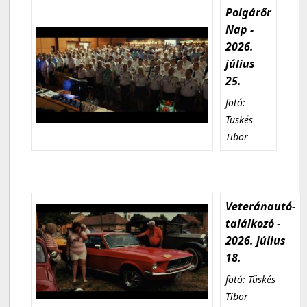
Polgárőr
Nap -
2026.
július
25.
fotó:
Tüskés
Tibor
Veteránautó-
találkozó -
2026. július
18.
fotó: Tüskés
Tibor