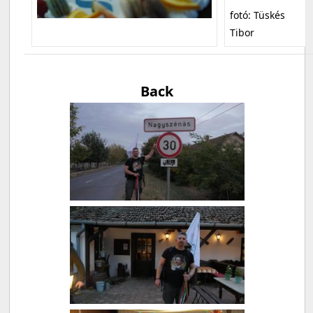
fotó: Tüskés
Tibor
Back