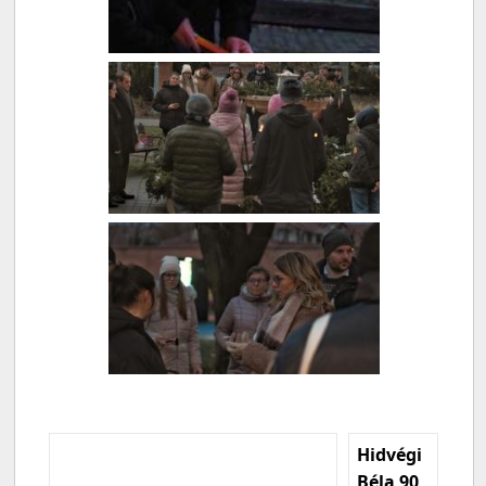
Hidvégi
Béla 90