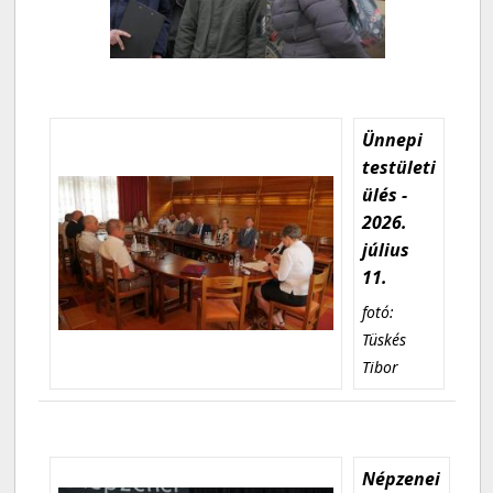
Ünnepi
testületi
ülés -
2026.
július
11.
fotó:
Tüskés
Tibor
Népzenei