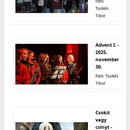
fotó:
Tüskés
Tibor
Advent I. -
2025.
november
30.
fotó: Tüskés
Tibor
Csokit
vagy
csínyt -