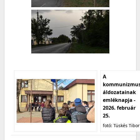
A
kommunizmu
áldozatainak
emléknapja -
2026. február
25.
fotó: Tüskés Tibor