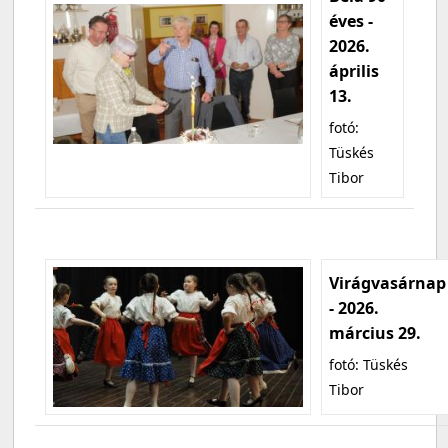
éves -
2026.
április
13.
fotó:
Tüskés
Tibor
Virágvasárnap
- 2026.
március 29.
fotó: Tüskés
Tibor