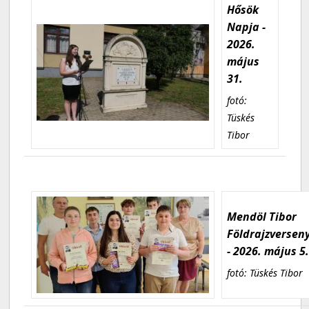
Hősök
Napja -
2026.
május
31.
fotó:
Tüskés
Tibor
Mendöl Tibor
Földrajzversen
- 2026. május 5
fotó: Tüskés Tibor