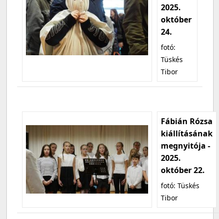
2025.
október
24.
fotó:
Tüskés
Tibor
Fábián Rózsa
kiállításának
megnyitója -
2025.
október 22.
fotó: Tüskés
Tibor