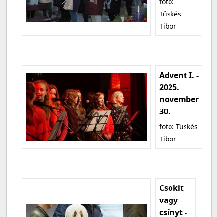
fotó:
Tüskés
Tibor
Advent I. -
2025.
november
30.
fotó: Tüskés
Tibor
Csokit
vagy
csínyt -