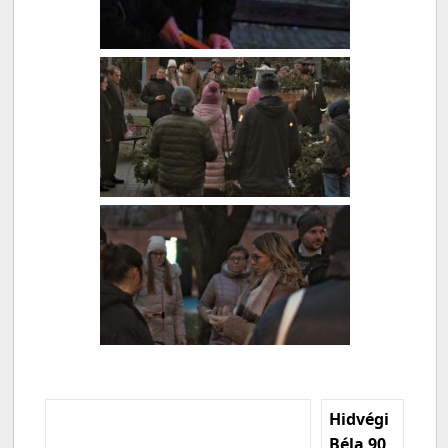
Hidvégi
Béla 90