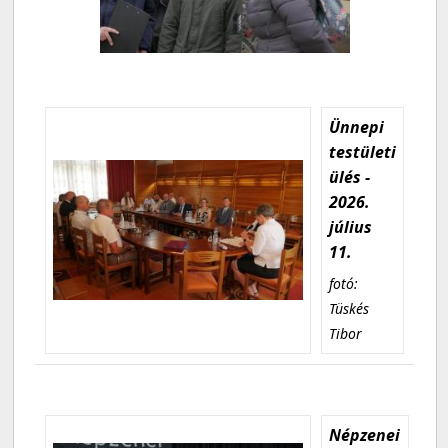
Ünnepi
testületi
ülés -
2026.
július
11.
fotó:
Tüskés
Tibor
Népzenei