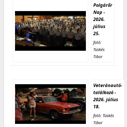
Polgárőr
Nap -
2026.
július
25.
fotó:
Tüskés
Tibor
Veteránautó-
találkozó -
2026. július
18.
fotó: Tüskés
Tibor