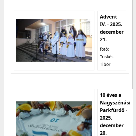
Advent
IV. - 2025.
december
21.
fotó:
Tüskés
Tibor
10 éves a
Nagyszénási
Parkfürdő -
2025.
december
20.