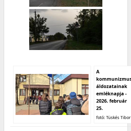
A
kommunizmu
áldozatainak
emléknapja -
2026. február
25.
fotó: Tüskés Tibor