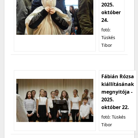
2025.
október
24.
fotó:
Tüskés
Tibor
Fábián Rózsa
kiállításának
megnyitója -
2025.
október 22.
fotó: Tüskés
Tibor