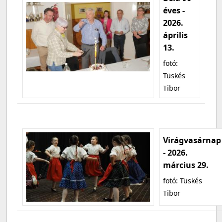
éves -
2026.
április
13.
fotó:
Tüskés
Tibor
Virágvasárnap
- 2026.
március 29.
fotó: Tüskés
Tibor