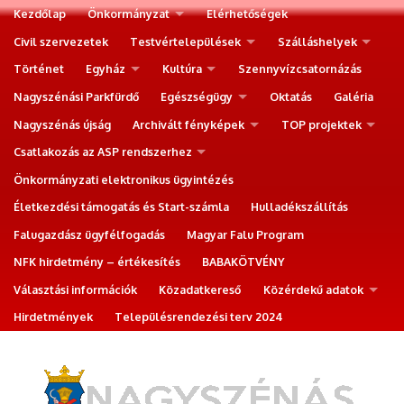
Kezdőlap
Önkormányzat
Elérhetőségek
Civil szervezetek
Testvértelepülések
Szálláshelyek
Történet
Egyház
Kultúra
Szennyvízcsatornázás
Nagyszénási Parkfürdő
Egészségügy
Oktatás
Galéria
Nagyszénás újság
Archivált fényképek
TOP projektek
Csatlakozás az ASP rendszerhez
Önkormányzati elektronikus ügyintézés
Életkezdési támogatás és Start-számla
Hulladékszállítás
Falugazdász ügyfélfogadás
Magyar Falu Program
NFK hirdetmény – értékesítés
BABAKÖTVÉNY
Választási információk
Közadatkereső
Közérdekű adatok
Hirdetmények
Településrendezési terv 2024