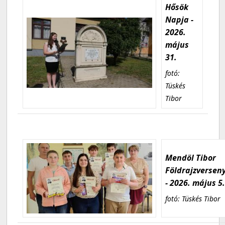
Hősök
Napja -
2026.
május
31.
fotó:
Tüskés
Tibor
Mendöl Tibor
Földrajzversen
- 2026. május 5
fotó: Tüskés Tibor