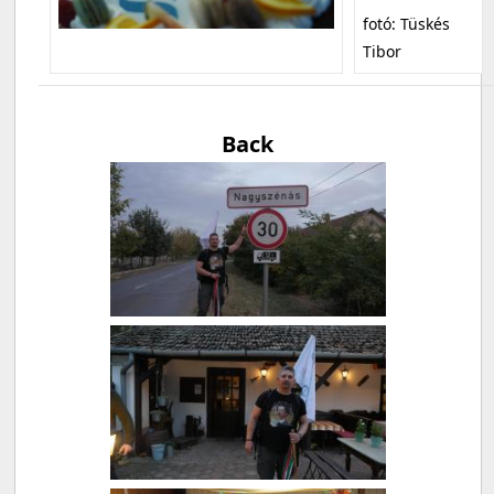
fotó: Tüskés
Tibor
Back