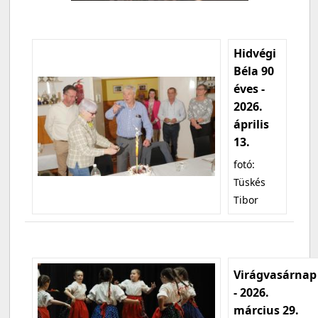
Hidvégi
Béla 90
éves -
2026.
április
13.
fotó:
Tüskés
Tibor
Virágvasárnap
- 2026.
március 29.