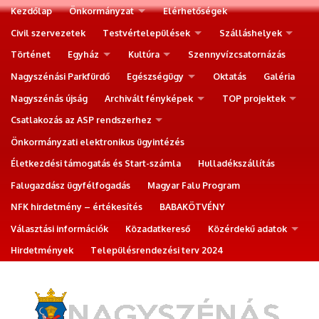
Kezdőlap
Önkormányzat
Elérhetőségek
Civil szervezetek
Testvértelepülések
Szálláshelyek
Történet
Egyház
Kultúra
Szennyvízcsatornázás
Nagyszénási Parkfürdő
Egészségügy
Oktatás
Galéria
Nagyszénás újság
Archivált fényképek
TOP projektek
Csatlakozás az ASP rendszerhez
Önkormányzati elektronikus ügyintézés
Életkezdési támogatás és Start-számla
Hulladékszállítás
Falugazdász ügyfélfogadás
Magyar Falu Program
NFK hirdetmény – értékesítés
BABAKÖTVÉNY
Választási információk
Közadatkereső
Közérdekű adatok
Hirdetmények
Településrendezési terv 2024