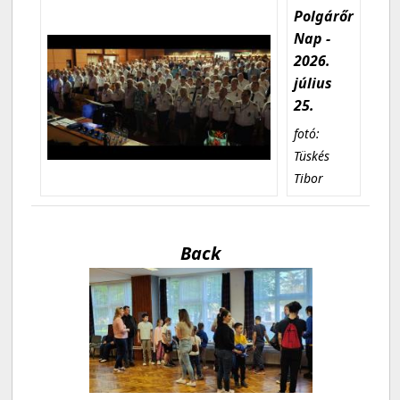
Polgárőr
Nap -
2026.
július
25.
fotó:
Tüskés
Tibor
Back