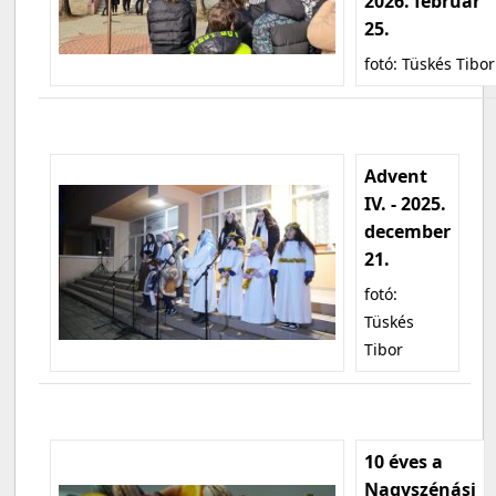
2026. február
25.
fotó: Tüskés Tibor
Advent
IV. - 2025.
december
21.
fotó:
Tüskés
Tibor
10 éves a
Nagyszénási