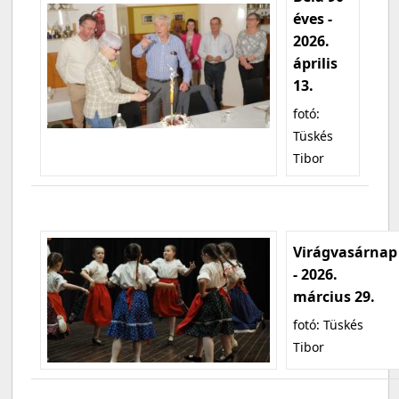
éves -
2026.
április
13.
fotó:
Tüskés
Tibor
Virágvasárnap
- 2026.
március 29.
fotó: Tüskés
Tibor