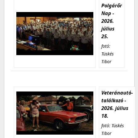
Polgárőr
Nap -
2026.
július
25.
fotó:
Tüskés
Tibor
Veteránautó-
találkozó -
2026. július
18.
fotó: Tüskés
Tibor