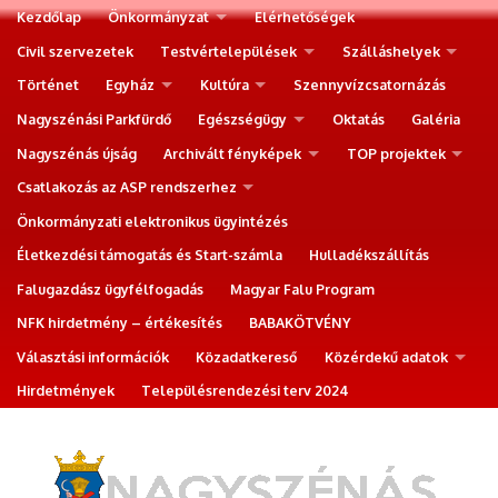
Kezdőlap
Önkormányzat
Elérhetőségek
Civil szervezetek
Testvértelepülések
Szálláshelyek
Történet
Egyház
Kultúra
Szennyvízcsatornázás
Nagyszénási Parkfürdő
Egészségügy
Oktatás
Galéria
Nagyszénás újság
Archivált fényképek
TOP projektek
Csatlakozás az ASP rendszerhez
Önkormányzati elektronikus ügyintézés
Életkezdési támogatás és Start-számla
Hulladékszállítás
Falugazdász ügyfélfogadás
Magyar Falu Program
NFK hirdetmény – értékesítés
BABAKÖTVÉNY
Választási információk
Közadatkereső
Közérdekű adatok
Hirdetmények
Településrendezési terv 2024