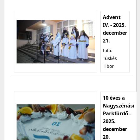
Advent
IV. - 2025.
december
21.
fotó:
Tüskés
Tibor
10 éves a
Nagyszénási
Parkfürdő -
2025.
december
20.