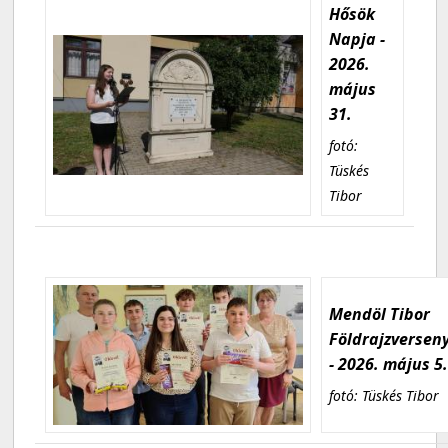
Hősök
Napja -
2026.
május
31.
fotó:
Tüskés
Tibor
Mendöl Tibor
Földrajzversen
- 2026. május 5
fotó: Tüskés Tibor