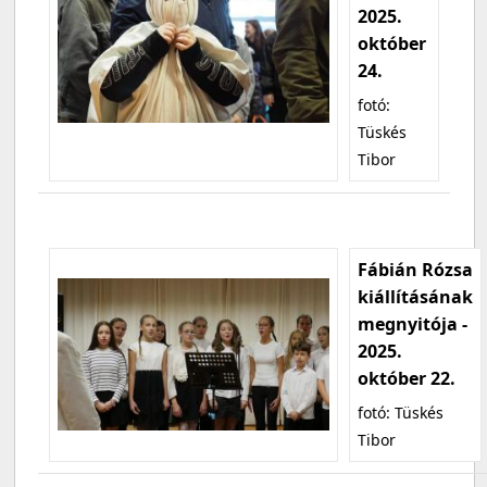
2025.
október
24.
fotó:
Tüskés
Tibor
Fábián Rózsa
kiállításának
megnyitója -
2025.
október 22.
fotó: Tüskés
Tibor