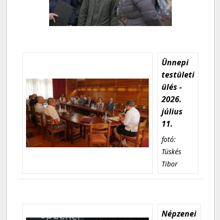
Ünnepi
testületi
ülés -
2026.
július
11.
fotó:
Tüskés
Tibor
Népzenei