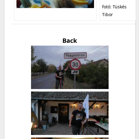
fotó: Tüskés
Tibor
Back