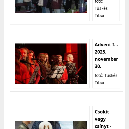
fotó:
Tüskés
Tibor
Advent I. -
2025.
november
30.
fotó: Tüskés
Tibor
Csokit
vagy
csínyt -