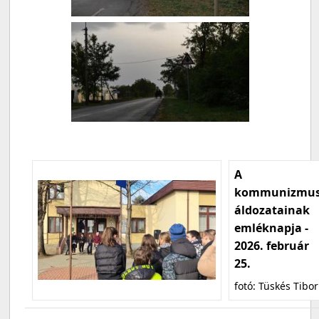
A
kommunizmu
áldozatainak
emléknapja -
2026. február
25.
fotó: Tüskés Tibor