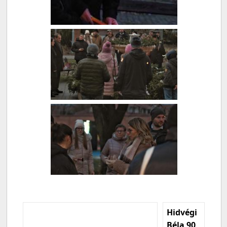
Hidvégi
Béla 90