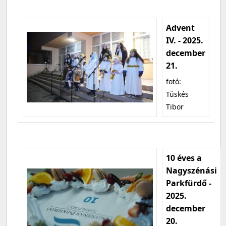
Advent
IV. - 2025.
december
21.
fotó:
Tüskés
Tibor
10 éves a
Nagyszénási
Parkfürdő -
2025.
december
20.