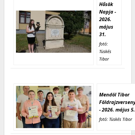
Hősök
Napja -
2026.
május
31.
fotó:
Tüskés
Tibor
Mendöl Tibor
Földrajzversen
- 2026. május 5
fotó: Tüskés Tibor