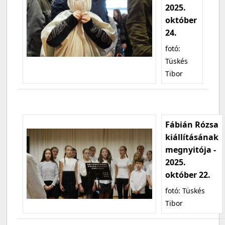
2025.
október
24.
fotó:
Tüskés
Tibor
Fábián Rózsa
kiállításának
megnyitója -
2025.
október 22.
fotó: Tüskés
Tibor