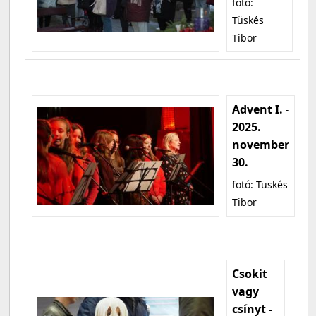
fotó:
Tüskés
Tibor
Advent I. -
2025.
november
30.
fotó: Tüskés
Tibor
Csokit
vagy
csínyt -