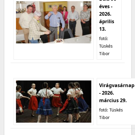
éves -
2026.
április
13.
fotó:
Tüskés
Tibor
Virágvasárnap
- 2026.
március 29.
fotó: Tüskés
Tibor