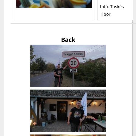
fotó: Tüskés
Tibor
Back