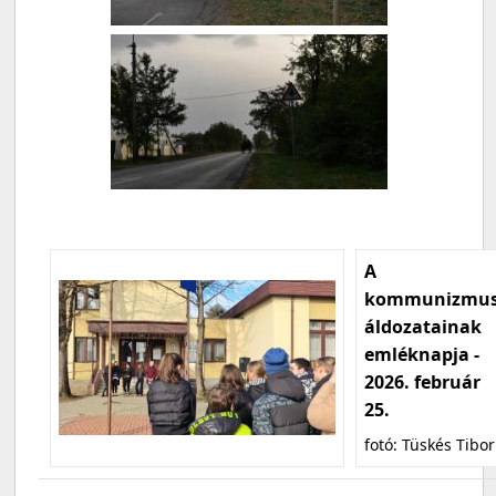
A
kommunizmu
áldozatainak
emléknapja -
2026. február
25.
fotó: Tüskés Tibor