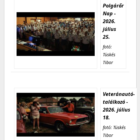
Polgárőr
Nap -
2026.
július
25.
fotó:
Tüskés
Tibor
Veteránautó-
találkozó -
2026. július
18.
fotó: Tüskés
Tibor