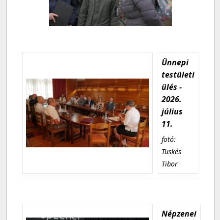
Ünnepi
testületi
ülés -
2026.
július
11.
fotó:
Tüskés
Tibor
Népzenei