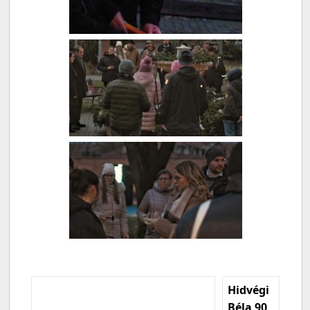
Hidvégi
Béla 90