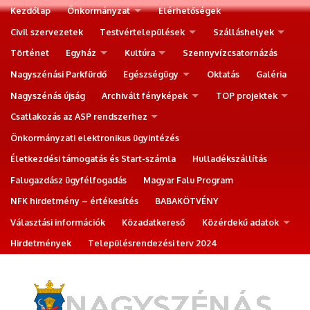
Kezdőlap
Önkormányzat
Elérhetőségek
Civil szervezetek
Testvértelepülések
Szálláshelyek
Történet
Egyház
Kultúra
Szennyvízcsatornázás
Nagyszénási Parkfürdő
Egészségügy
Oktatás
Galéria
Nagyszénás újság
Archivált fényképek
TOP projektek
Csatlakozás az ASP rendszerhez
Önkormányzati elektronikus ügyintézés
Életkezdési támogatás és Start-számla
Hulladékszállítás
Falugazdász ügyfélfogadás
Magyar Falu Program
NFK hirdetmény – értékesítés
BABAKÖTVÉNY
Választási információk
Közadatkereső
Közérdekű adatok
Hirdetmények
Településrendezési terv 2024