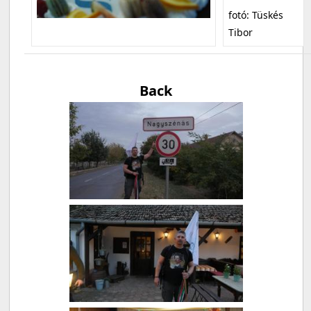
fotó: Tüskés
Tibor
Back