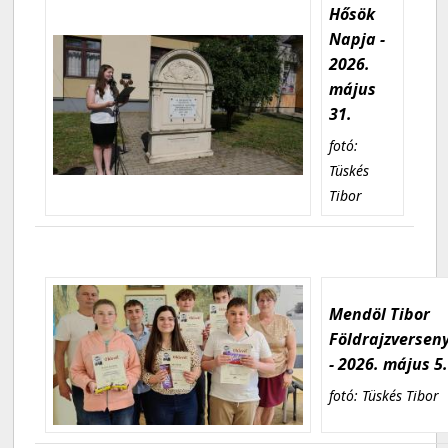
Hősök
Napja -
2026.
május
31.
fotó:
Tüskés
Tibor
Mendöl Tibor
Földrajzversen
- 2026. május 5
fotó: Tüskés Tibor