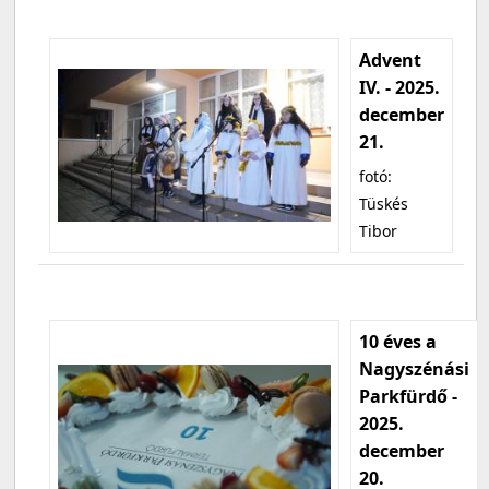
Advent
IV. - 2025.
december
21.
fotó:
Tüskés
Tibor
10 éves a
Nagyszénási
Parkfürdő -
2025.
december
20.