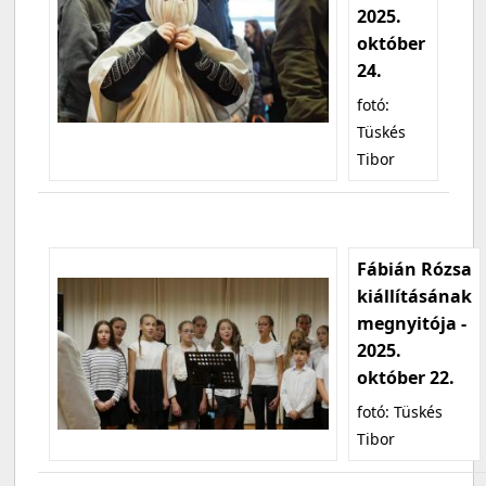
2025.
október
24.
fotó:
Tüskés
Tibor
Fábián Rózsa
kiállításának
megnyitója -
2025.
október 22.
fotó: Tüskés
Tibor