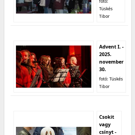
fotó:
Tüskés
Tibor
Advent I. -
2025.
november
30.
fotó: Tüskés
Tibor
Csokit
vagy
csínyt -