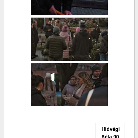
Hidvégi
Béla 90