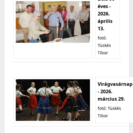
éves -
2026.
április
13.
fotó:
Tüskés
Tibor
Virágvasárnap
- 2026.
március 29.
fotó: Tüskés
Tibor