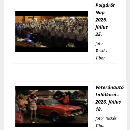
Polgárőr
Nap -
2026.
július
25.
fotó:
Tüskés
Tibor
Veteránautó-
találkozó -
2026. július
18.
fotó: Tüskés
Tibor