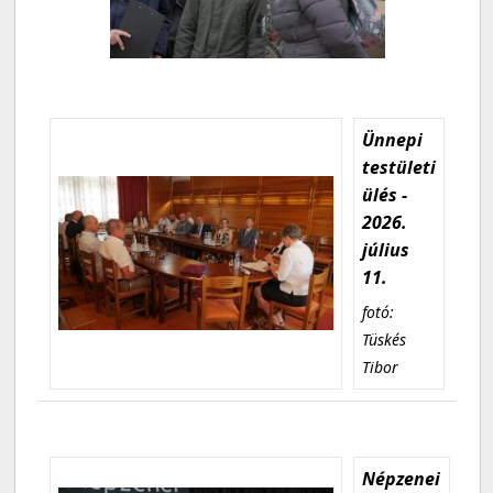
Ünnepi
testületi
ülés -
2026.
július
11.
fotó:
Tüskés
Tibor
Népzenei