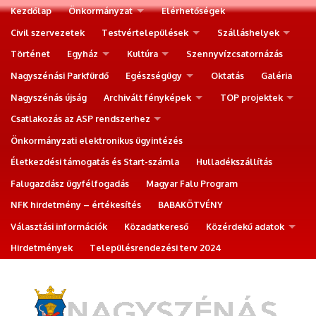
Kezdőlap
Önkormányzat
Elérhetőségek
Civil szervezetek
Testvértelepülések
Szálláshelyek
Történet
Egyház
Kultúra
Szennyvízcsatornázás
Nagyszénási Parkfürdő
Egészségügy
Oktatás
Galéria
Nagyszénás újság
Archivált fényképek
TOP projektek
Csatlakozás az ASP rendszerhez
Önkormányzati elektronikus ügyintézés
Életkezdési támogatás és Start-számla
Hulladékszállítás
Falugazdász ügyfélfogadás
Magyar Falu Program
NFK hirdetmény – értékesítés
BABAKÖTVÉNY
Választási információk
Közadatkereső
Közérdekű adatok
Hirdetmények
Településrendezési terv 2024