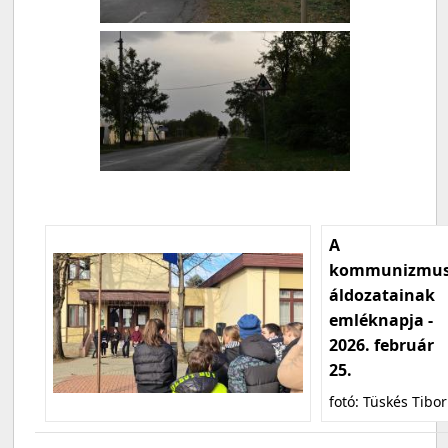
A
kommunizmu
áldozatainak
emléknapja -
2026. február
25.
fotó: Tüskés Tibor