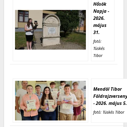
Hősök
Napja -
2026.
május
31.
fotó:
Tüskés
Tibor
Mendöl Tibor
Földrajzversen
- 2026. május 5
fotó: Tüskés Tibor