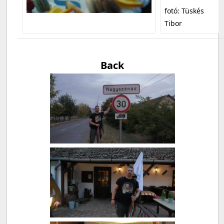
fotó: Tüskés
Tibor
Back