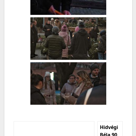
Hidvégi
Béla 90