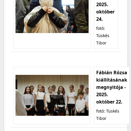
2025.
október
24.
fotó:
Tüskés
Tibor
Fábián Rózsa
kiállításának
megnyitója -
2025.
október 22.
fotó: Tüskés
Tibor