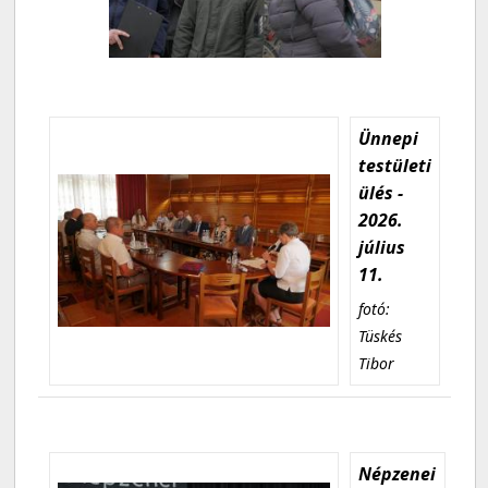
Ünnepi
testületi
ülés -
2026.
július
11.
fotó:
Tüskés
Tibor
Népzenei