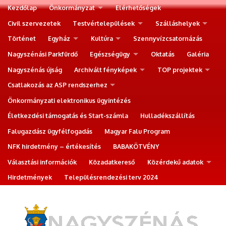
Kezdőlap
Önkormányzat
Elérhetőségek
Civil szervezetek
Testvértelepülések
Szálláshelyek
Történet
Egyház
Kultúra
Szennyvízcsatornázás
Nagyszénási Parkfürdő
Egészségügy
Oktatás
Galéria
Nagyszénás újság
Archivált fényképek
TOP projektek
Csatlakozás az ASP rendszerhez
Önkormányzati elektronikus ügyintézés
Életkezdési támogatás és Start-számla
Hulladékszállítás
Falugazdász ügyfélfogadás
Magyar Falu Program
NFK hirdetmény – értékesítés
BABAKÖTVÉNY
Választási információk
Közadatkereső
Közérdekű adatok
Hirdetmények
Településrendezési terv 2024