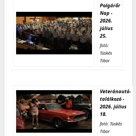
Polgárőr
Nap -
2026.
július
25.
fotó:
Tüskés
Tibor
Veteránautó-
találkozó -
2026. július
18.
fotó: Tüskés
Tibor