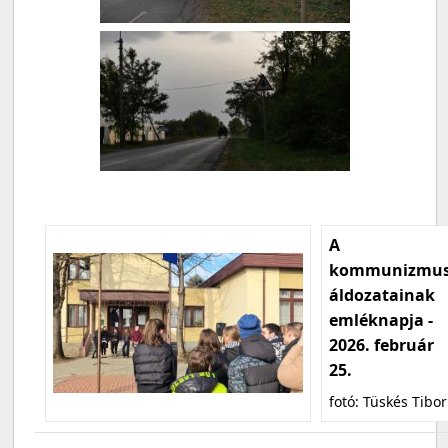
A
kommunizmu
áldozatainak
emléknapja -
2026. február
25.
fotó: Tüskés Tibor