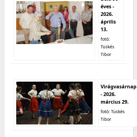
éves -
2026.
április
13.
fotó:
Tüskés
Tibor
Virágvasárnap
- 2026.
március 29.
fotó: Tüskés
Tibor