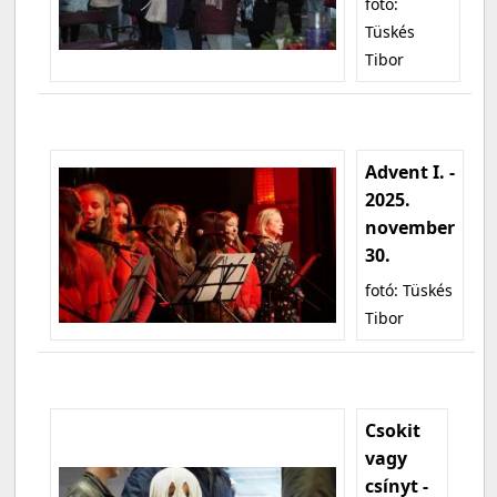
fotó:
Tüskés
Tibor
Advent I. -
2025.
november
30.
fotó: Tüskés
Tibor
Csokit
vagy
csínyt -