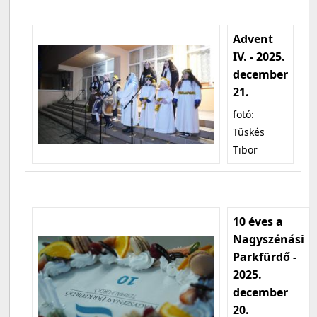
Advent
IV. - 2025.
december
21.
fotó:
Tüskés
Tibor
10 éves a
Nagyszénási
Parkfürdő -
2025.
december
20.