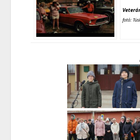
Veterán
fotó: Tüs