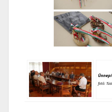
Ünnepi 
fotó: Tüs