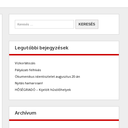
Legutóbbi bejegyzések
Vízkorlátozás
Pályázati felhívás
Ökumenikus istentisztelet augusztus 20-án
Nyitás hamarosan!
HŐSÉGRIADÓ – Kijelölt hűsölőhelyek
Archívum