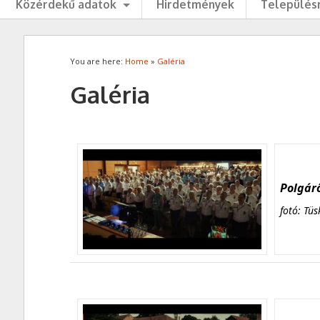
Közérdekű adatok
Hirdetmények
Településr
You are here:
Home
»
Galéria
Galéria
Polgárő
fotó: Tüs