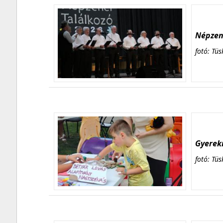
Népzene
fotó: Tüs
Gyerekn
fotó: Tüs