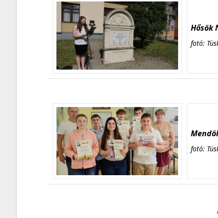
Hősök N
fotó: Tüs
Mendöl 
fotó: Tüs