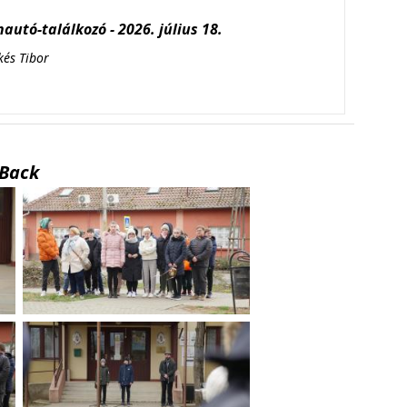
autó-találkozó - 2026. július 18.
kés Tibor
Back