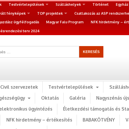
k
Testvértelepülések
Szálláshelyek
Történet
Egyház
vált fényképek
TOP projektek
Csatlakozás az ASP rendszerh
gazdász ügyfélfogadás
Magyar Falu Program
NFK hirdetmény – ért
ésrendezési terv 2024
Civil szervezetek
Testvértelepülések
Szállásh
gészségügy
Oktatás
Galéria
Nagyszénás új
elektronikus ügyintézés
Életkezdési támogatás és St
NFK hirdetmény – értékesítés
BABAKÖTVÉNY
V