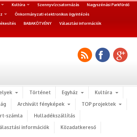
Kultúra
Szennyvízcsatornázás
Nagyszénási Parkfürdő
ez
Önkormányzati elektronikus ügyintézés
ékesítés
BABAKÖTVÉNY
Választási információk
elyek
Történet
Egyház
Kultúra
ság
Archivált fényképek
TOP projektek
art-számla
Hulladékszállítás
álasztási információk
Közadatkereső