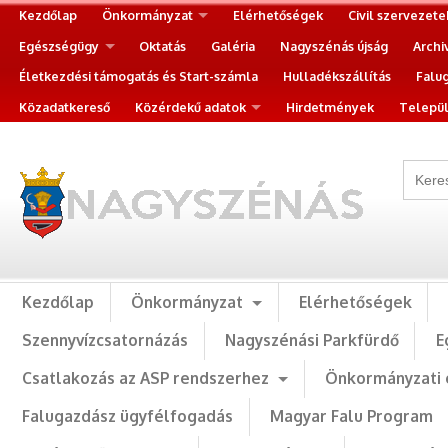
Kezdőlap
Önkormányzat
Elérhetőségek
Civil szervezete
Egészségügy
Oktatás
Galéria
Nagyszénás újság
Archi
Életkezdési támogatás és Start-számla
Hulladékszállítás
Falu
Közadatkereső
Közérdekű adatok
Hirdetmények
Települ
Kezdőlap
Önkormányzat
Elérhetőségek
Szennyvízcsatornázás
Nagyszénási Parkfürdő
E
Csatlakozás az ASP rendszerhez
Önkormányzati 
Falugazdász ügyfélfogadás
Magyar Falu Program