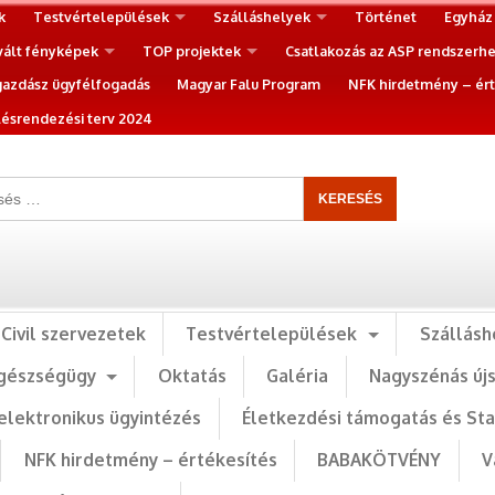
k
Testvértelepülések
Szálláshelyek
Történet
Egyház
vált fényképek
TOP projektek
Csatlakozás az ASP rendszerh
gazdász ügyfélfogadás
Magyar Falu Program
NFK hirdetmény – ért
ésrendezési terv 2024
Civil szervezetek
Testvértelepülések
Szállásh
gészségügy
Oktatás
Galéria
Nagyszénás új
elektronikus ügyintézés
Életkezdési támogatás és St
NFK hirdetmény – értékesítés
BABAKÖTVÉNY
V