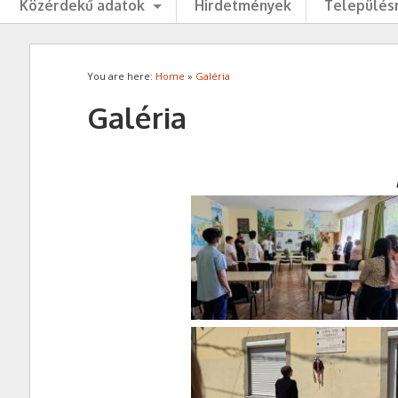
Közérdekű adatok
Hirdetmények
Településr
You are here:
Home
»
Galéria
Galéria