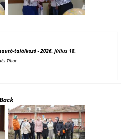
autó-találkozó - 2026. július 18.
kés Tibor
Back