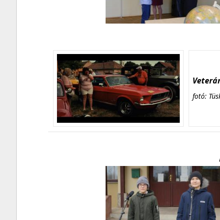
Veterán
fotó: Tüs