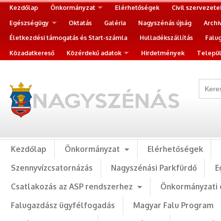
Kezdőlap
Önkormányzat
Elérhetőségek
Civil szervezete
Egészségügy
Oktatás
Galéria
Nagyszénás újság
Archi
Életkezdési támogatás és Start-számla
Hulladékszállítás
Falu
Közadatkereső
Közérdekű adatok
Hirdetmények
Települ
Kezdőlap
Önkormányzat
Elérhetőségek
Szennyvízcsatornázás
Nagyszénási Parkfürdő
E
Csatlakozás az ASP rendszerhez
Önkormányzati 
Falugazdász ügyfélfogadás
Magyar Falu Program