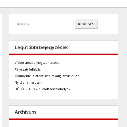
Legutóbbi bejegyzések
Vízkorlátozás megszüntetése
Pályázati felhívás
Ökumenikus istentisztelet augusztus 20-án
Nyitás hamarosan!
HŐSÉGRIADÓ – Kijelölt hűsölőhelyek
Archívum