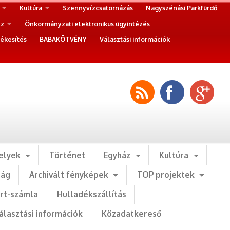
Kultúra
Szennyvízcsatornázás
Nagyszénási Parkfürdő
ez
Önkormányzati elektronikus ügyintézés
ékesítés
BABAKÖTVÉNY
Választási információk
elyek
Történet
Egyház
Kultúra
ság
Archivált fényképek
TOP projektek
art-számla
Hulladékszállítás
álasztási információk
Közadatkereső