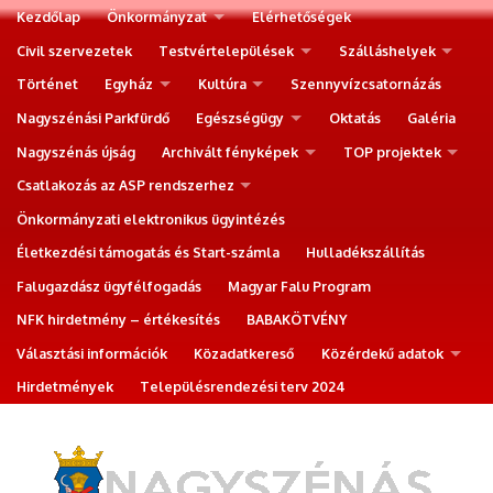
Kezdőlap
Önkormányzat
Elérhetőségek
Civil szervezetek
Testvértelepülések
Szálláshelyek
Történet
Egyház
Kultúra
Szennyvízcsatornázás
Nagyszénási Parkfürdő
Egészségügy
Oktatás
Galéria
Nagyszénás újság
Archivált fényképek
TOP projektek
Csatlakozás az ASP rendszerhez
Önkormányzati elektronikus ügyintézés
Életkezdési támogatás és Start-számla
Hulladékszállítás
Falugazdász ügyfélfogadás
Magyar Falu Program
NFK hirdetmény – értékesítés
BABAKÖTVÉNY
Választási információk
Közadatkereső
Közérdekű adatok
Hirdetmények
Településrendezési terv 2024