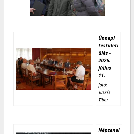
Ünnepi
testületi
ülés -
2026.
július
11.
fotó:
Tüskés
Tibor
Népzenei