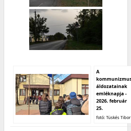
A
kommunizmu
áldozatainak
emléknapja -
2026. február
25.
fotó: Tüskés Tibor