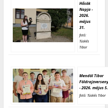
Hősök
Napja -
2026.
május
31.
fotó:
Tüskés
Tibor
Mendöl Tibor
Földrajzversen
- 2026. május 5
fotó: Tüskés Tibor