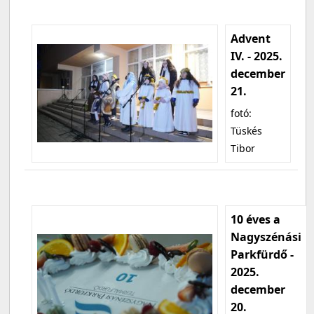
Advent
IV. - 2025.
december
21.
fotó:
Tüskés
Tibor
10 éves a
Nagyszénási
Parkfürdő -
2025.
december
20.