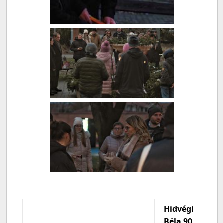
Hidvégi
Béla 90