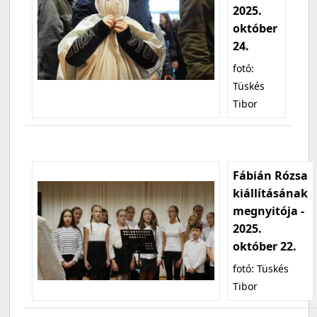
2025.
október
24.
fotó:
Tüskés
Tibor
Fábián Rózsa
kiállításának
megnyitója -
2025.
október 22.
fotó: Tüskés
Tibor