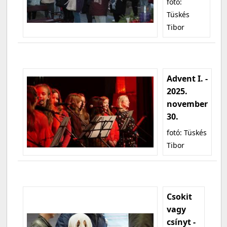
fotó:
Tüskés
Tibor
Advent I. -
2025.
november
30.
fotó: Tüskés
Tibor
Csokit
vagy
csínyt -