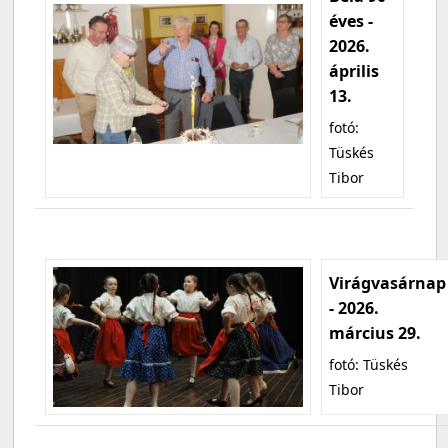
éves -
2026.
április
13.
fotó:
Tüskés
Tibor
Virágvasárnap
- 2026.
március 29.
fotó: Tüskés
Tibor