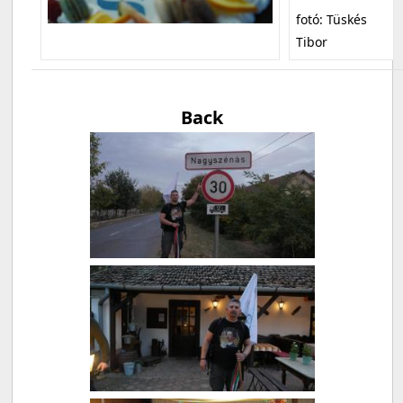
fotó: Tüskés
Tibor
Back