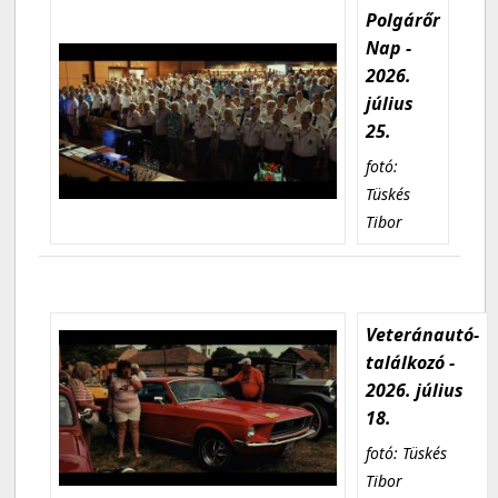
Polgárőr
Nap -
2026.
július
25.
fotó:
Tüskés
Tibor
Veteránautó-
találkozó -
2026. július
18.
fotó: Tüskés
Tibor