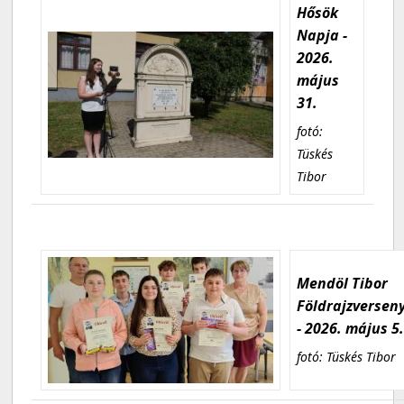
Hősök
Napja -
2026.
május
31.
fotó:
Tüskés
Tibor
Mendöl Tibor
Földrajzversen
- 2026. május 5
fotó: Tüskés Tibor