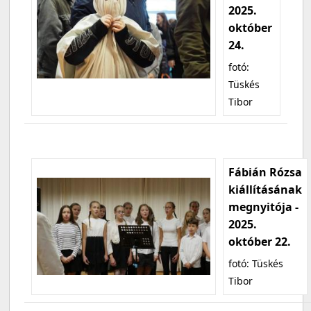
2025.
október
24.
fotó:
Tüskés
Tibor
Fábián Rózsa
kiállításának
megnyitója -
2025.
október 22.
fotó: Tüskés
Tibor