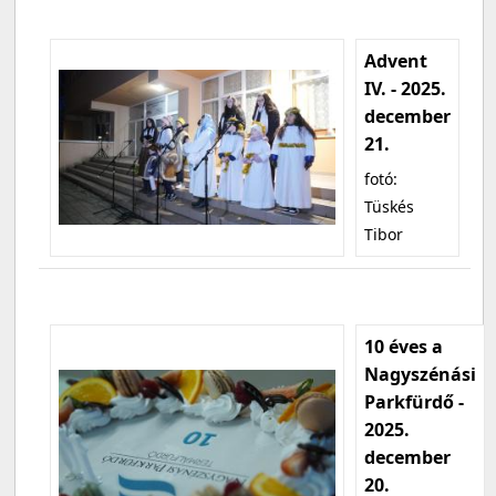
Advent
IV. - 2025.
december
21.
fotó:
Tüskés
Tibor
10 éves a
Nagyszénási
Parkfürdő -
2025.
december
20.