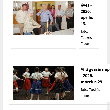
éves -
2026.
április
13.
fotó:
Tüskés
Tibor
Virágvasárnap
- 2026.
március 29.
fotó: Tüskés
Tibor