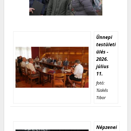
Ünnepi
testületi
ülés -
2026.
július
11.
fotó:
Tüskés
Tibor
Népzenei