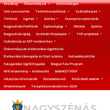
Kezdőlap
Önkormányzat
Elérhetőségek
Civil szervezetek
Testvértelepülések
Szálláshelyek
Történet
Egyház
Kultúra
Szennyvízcsatornázás
Nagyszénási Parkfürdő
Egészségügy
Oktatás
Galéria
Nagyszénás újság
Archivált fényképek
TOP projektek
Csatlakozás az ASP rendszerhez
Önkormányzati elektronikus ügyintézés
Életkezdési támogatás és Start-számla
Hulladékszállítás
Falugazdász ügyfélfogadás
Magyar Falu Program
NFK hirdetmény – értékesítés
BABAKÖTVÉNY
Választási információk
Közadatkereső
Közérdekű adatok
Hirdetmények
Településrendezési terv 2024