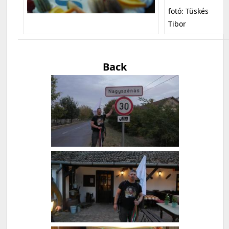
fotó: Tüskés
Tibor
Back