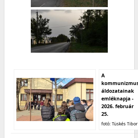
A
kommunizmu
áldozatainak
emléknapja -
2026. február
25.
fotó: Tüskés Tibor