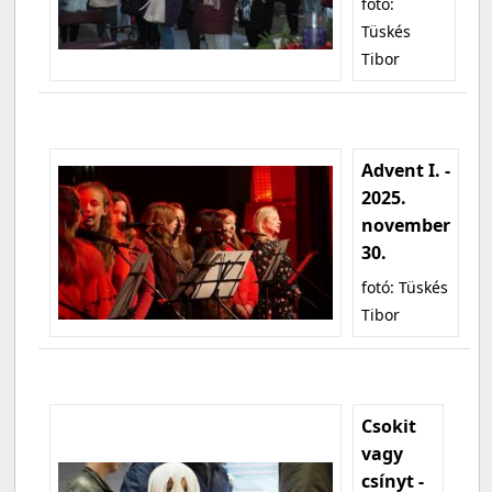
fotó:
Tüskés
Tibor
Advent I. -
2025.
november
30.
fotó: Tüskés
Tibor
Csokit
vagy
csínyt -