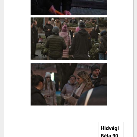
Hidvégi
Béla 90