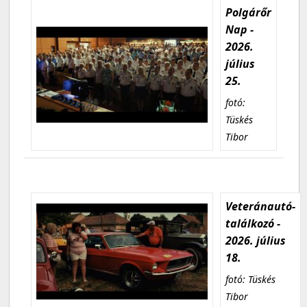
Polgárőr
Nap -
2026.
július
25.
fotó:
Tüskés
Tibor
Veteránautó-
találkozó -
2026. július
18.
fotó: Tüskés
Tibor