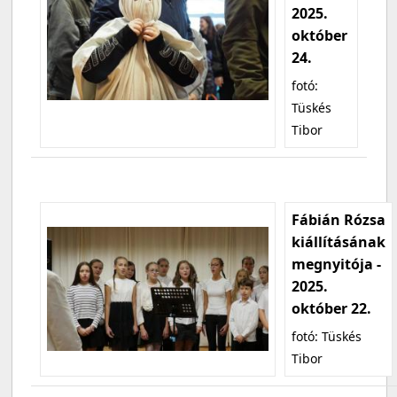
2025.
október
24.
fotó:
Tüskés
Tibor
Fábián Rózsa
kiállításának
megnyitója -
2025.
október 22.
fotó: Tüskés
Tibor