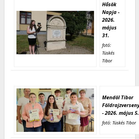
Hősök
Napja -
2026.
május
31.
fotó:
Tüskés
Tibor
Mendöl Tibor
Földrajzversen
- 2026. május 5
fotó: Tüskés Tibor