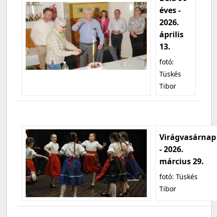
éves -
2026.
április
13.
fotó:
Tüskés
Tibor
Virágvasárnap
- 2026.
március 29.
fotó: Tüskés
Tibor