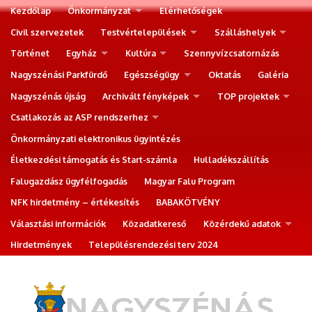
Kezdőlap
Önkormányzat
Elérhetőségek
Civil szervezetek
Testvértelepülések
Szálláshelyek
Történet
Egyház
Kultúra
Szennyvízcsatornázás
Nagyszénási Parkfürdő
Egészségügy
Oktatás
Galéria
Nagyszénás újság
Archivált fényképek
TOP projektek
Csatlakozás az ASP rendszerhez
Önkormányzati elektronikus ügyintézés
Életkezdési támogatás és Start-számla
Hulladékszállítás
Falugazdász ügyfélfogadás
Magyar Falu Program
NFK hirdetmény – értékesítés
BABAKÖTVÉNY
Választási információk
Közadatkereső
Közérdekű adatok
Hirdetmények
Településrendezési terv 2024