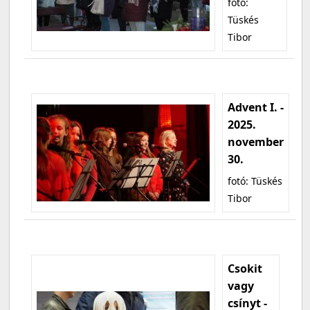
fotó:
Tüskés
Tibor
Advent I. -
2025.
november
30.
fotó: Tüskés
Tibor
Csokit
vagy
csínyt -