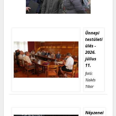
Ünnepi
testületi
ülés -
2026.
július
11.
fotó:
Tüskés
Tibor
Népzenei