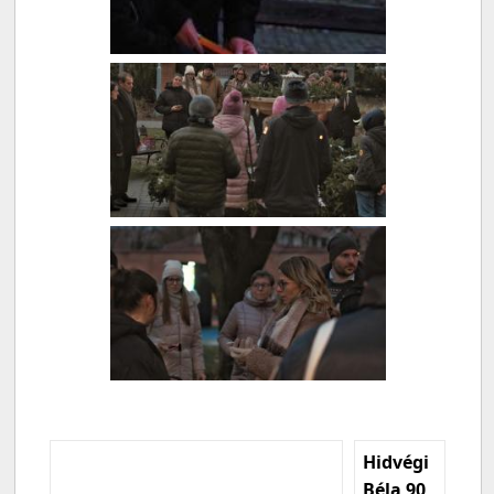
Hidvégi
Béla 90