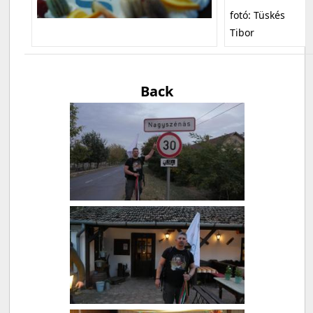
fotó: Tüskés
Tibor
Back