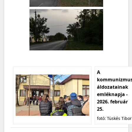
A
kommunizmu
áldozatainak
emléknapja -
2026. február
25.
fotó: Tüskés Tibor