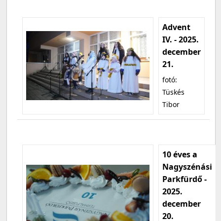
Advent
IV. - 2025.
december
21.
fotó:
Tüskés
Tibor
10 éves a
Nagyszénási
Parkfürdő -
2025.
december
20.