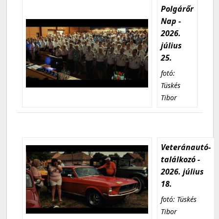
Polgárőr
Nap -
2026.
július
25.
fotó:
Tüskés
Tibor
Veteránautó-
találkozó -
2026. július
18.
fotó: Tüskés
Tibor