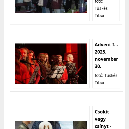
fotó:
Tüskés
Tibor
Advent I. -
2025.
november
30.
fotó: Tüskés
Tibor
Csokit
vagy
csínyt -