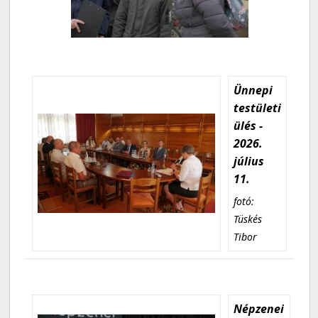
Ünnepi
testületi
ülés -
2026.
július
11.
fotó:
Tüskés
Tibor
Népzenei