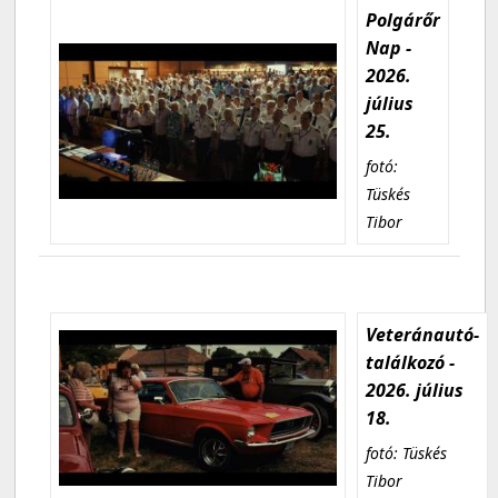
Polgárőr
Nap -
2026.
július
25.
fotó:
Tüskés
Tibor
Veteránautó-
találkozó -
2026. július
18.
fotó: Tüskés
Tibor