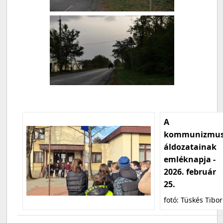
A
kommunizmu
áldozatainak
emléknapja -
2026. február
25.
fotó: Tüskés Tibor