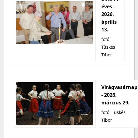
éves -
2026.
április
13.
fotó:
Tüskés
Tibor
Virágvasárnap
- 2026.
március 29.
fotó: Tüskés
Tibor