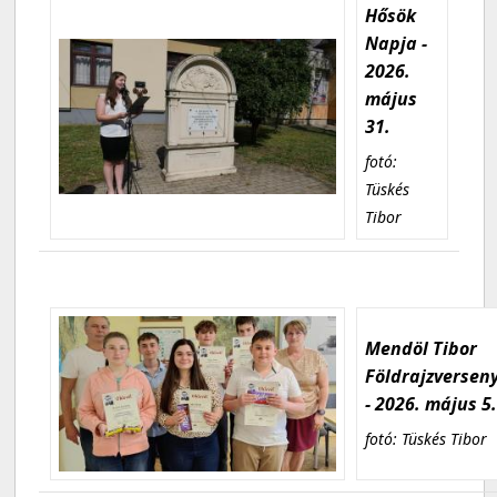
Hősök
Napja -
2026.
május
31.
fotó:
Tüskés
Tibor
Mendöl Tibor
Földrajzversen
- 2026. május 5
fotó: Tüskés Tibor