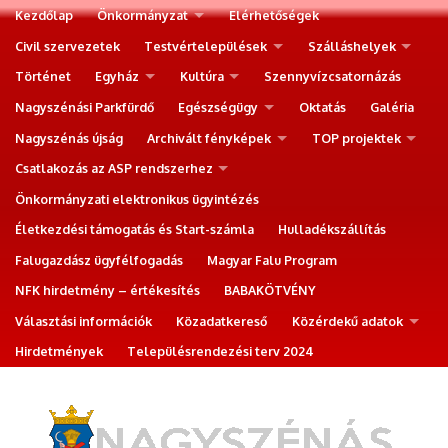
Kezdőlap
Önkormányzat
Elérhetőségek
Civil szervezetek
Testvértelepülések
Szálláshelyek
Történet
Egyház
Kultúra
Szennyvízcsatornázás
Nagyszénási Parkfürdő
Egészségügy
Oktatás
Galéria
Nagyszénás újság
Archivált fényképek
TOP projektek
Csatlakozás az ASP rendszerhez
Önkormányzati elektronikus ügyintézés
Életkezdési támogatás és Start-számla
Hulladékszállítás
Falugazdász ügyfélfogadás
Magyar Falu Program
NFK hirdetmény – értékesítés
BABAKÖTVÉNY
Választási információk
Közadatkereső
Közérdekű adatok
Hirdetmények
Településrendezési terv 2024