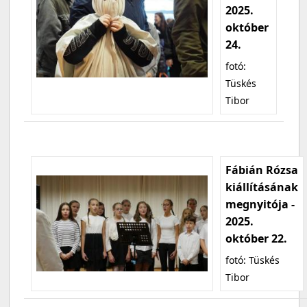
2025.
október
24.
fotó:
Tüskés
Tibor
Fábián Rózsa
kiállításának
megnyitója -
2025.
október 22.
fotó: Tüskés
Tibor