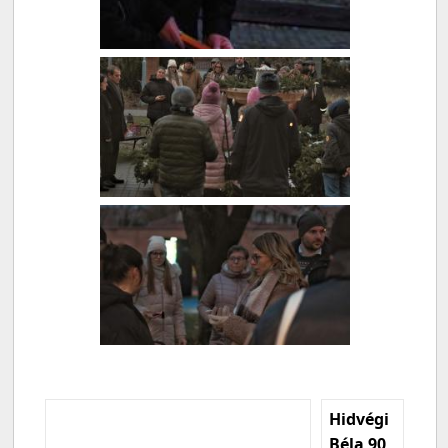
Hidvégi
Béla 90