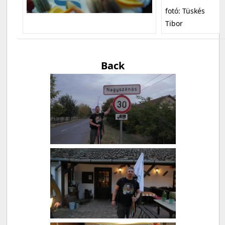
fotó: Tüskés
Tibor
Back