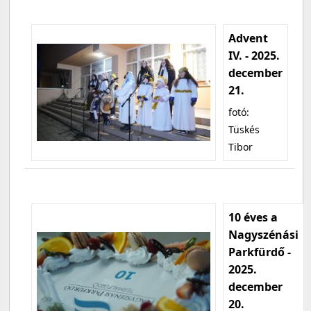
Advent
IV. - 2025.
december
21.
fotó:
Tüskés
Tibor
10 éves a
Nagyszénási
Parkfürdő -
2025.
december
20.