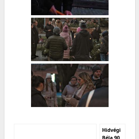
Hidvégi
Béla 90