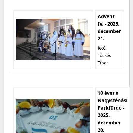
Advent
IV. - 2025.
december
21.
fotó:
Tüskés
Tibor
10 éves a
Nagyszénási
Parkfürdő -
2025.
december
20.