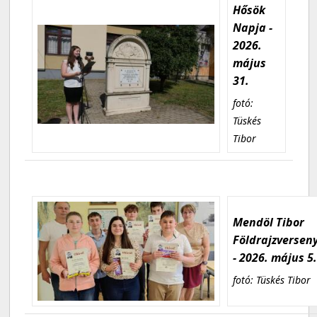
Hősök
Napja -
2026.
május
31.
fotó:
Tüskés
Tibor
Mendöl Tibor
Földrajzversen
- 2026. május 5
fotó: Tüskés Tibor