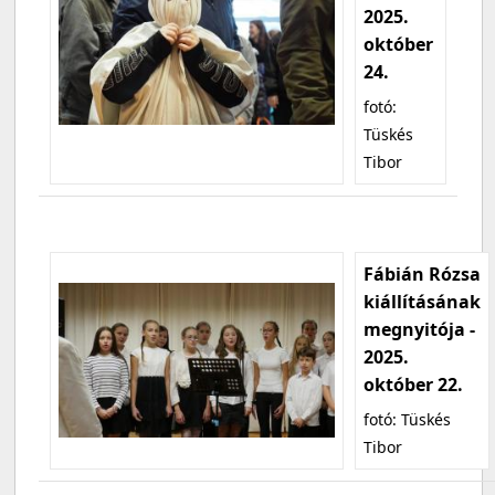
2025.
október
24.
fotó:
Tüskés
Tibor
Fábián Rózsa
kiállításának
megnyitója -
2025.
október 22.
fotó: Tüskés
Tibor