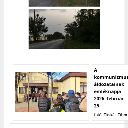
A
kommunizmu
áldozatainak
emléknapja -
2026. február
25.
fotó: Tüskés Tibor