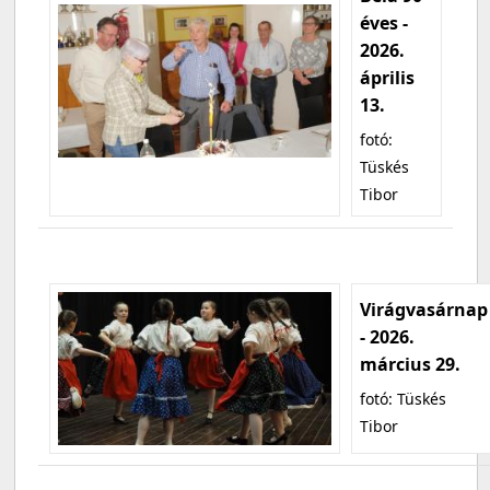
éves -
2026.
április
13.
fotó:
Tüskés
Tibor
Virágvasárnap
- 2026.
március 29.
fotó: Tüskés
Tibor