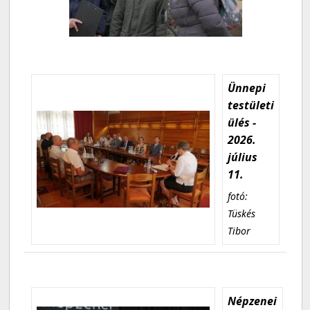
Ünnepi
testületi
ülés -
2026.
július
11.
fotó:
Tüskés
Tibor
Népzenei