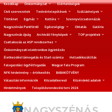
Kezdőlap
Önkormányzat
Elérhetőségek
Civil szervezetek
Testvértelepülések
Szálláshelyek
Történet
Egyház
Kultúra
Szennyvízcsatornázás
Nagyszénási Parkfürdő
Egészségügy
Oktatás
Galéria
Nagyszénás újság
Archivált fényképek
TOP projektek
Csatlakozás az ASP rendszerhez
Önkormányzati elektronikus ügyintézés
Életkezdési támogatás és Start-számla
Hulladékszállítás
Falugazdász ügyfélfogadás
Magyar Falu Program
NFK hirdetmény – értékesítés
BABAKÖTVÉNY
Választási információk
Közadatkereső
Közérdekű adatok
Hirdetmények
Településrendezési terv 2024