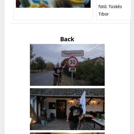
fotó: Tüskés
Tibor
Back