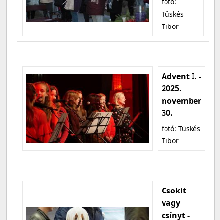
fotó:
Tüskés
Tibor
Advent I. -
2025.
november
30.
fotó: Tüskés
Tibor
Csokit
vagy
csínyt -