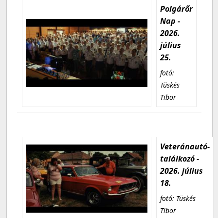
Polgárőr
Nap -
2026.
július
25.
fotó:
Tüskés
Tibor
Veteránautó-
találkozó -
2026. július
18.
fotó: Tüskés
Tibor