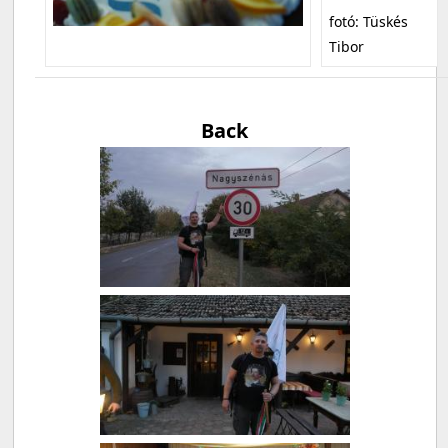
fotó: Tüskés
Tibor
Back