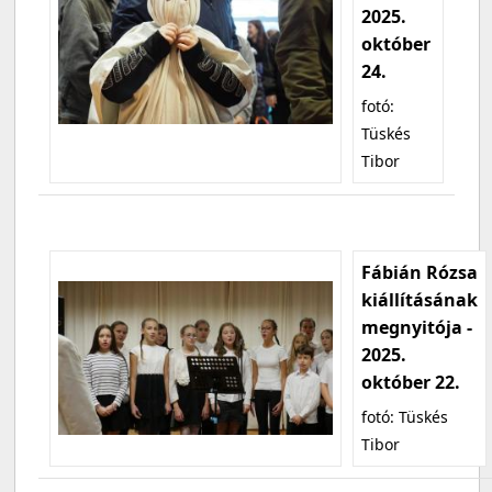
2025.
október
24.
fotó:
Tüskés
Tibor
Fábián Rózsa
kiállításának
megnyitója -
2025.
október 22.
fotó: Tüskés
Tibor