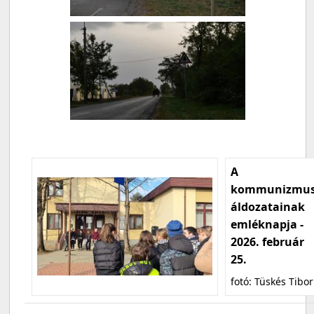
A
kommunizmu
áldozatainak
emléknapja -
2026. február
25.
fotó: Tüskés Tibor