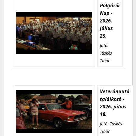
Polgárőr
Nap -
2026.
július
25.
fotó:
Tüskés
Tibor
Veteránautó-
találkozó -
2026. július
18.
fotó: Tüskés
Tibor