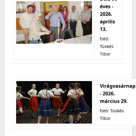
éves -
2026.
április
13.
fotó:
Tüskés
Tibor
Virágvasárnap
- 2026.
március 29.
fotó: Tüskés
Tibor