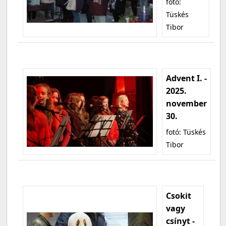
fotó:
Tüskés
Tibor
Advent I. -
2025.
november
30.
fotó: Tüskés
Tibor
Csokit
vagy
csínyt -