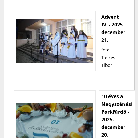
Advent
IV. - 2025.
december
21.
fotó:
Tüskés
Tibor
10 éves a
Nagyszénási
Parkfürdő -
2025.
december
20.