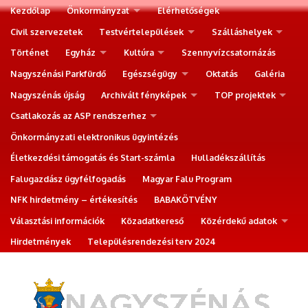
Kezdőlap
Önkormányzat
Elérhetőségek
Civil szervezetek
Testvértelepülések
Szálláshelyek
Történet
Egyház
Kultúra
Szennyvízcsatornázás
Nagyszénási Parkfürdő
Egészségügy
Oktatás
Galéria
Nagyszénás újság
Archivált fényképek
TOP projektek
Csatlakozás az ASP rendszerhez
Önkormányzati elektronikus ügyintézés
Életkezdési támogatás és Start-számla
Hulladékszállítás
Falugazdász ügyfélfogadás
Magyar Falu Program
NFK hirdetmény – értékesítés
BABAKÖTVÉNY
Választási információk
Közadatkereső
Közérdekű adatok
Hirdetmények
Településrendezési terv 2024