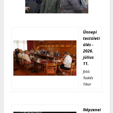
Ünnepi
testületi
ülés -
2026.
július
11.
fotó:
Tüskés
Tibor
Népzenei