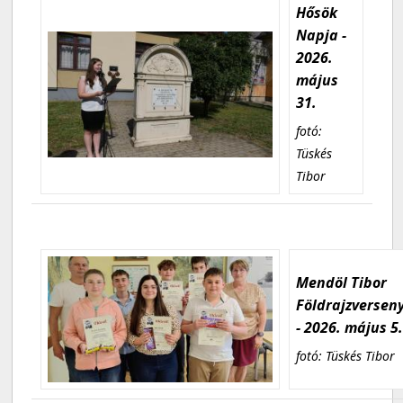
Hősök
Napja -
2026.
május
31.
fotó:
Tüskés
Tibor
Mendöl Tibor
Földrajzversen
- 2026. május 5
fotó: Tüskés Tibor