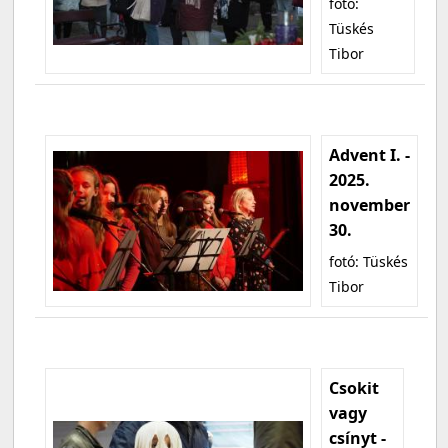
fotó:
Tüskés
Tibor
Advent I. -
2025.
november
30.
fotó: Tüskés
Tibor
Csokit
vagy
csínyt -