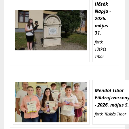
Hősök
Napja -
2026.
május
31.
fotó:
Tüskés
Tibor
Mendöl Tibor
Földrajzversen
- 2026. május 5
fotó: Tüskés Tibor