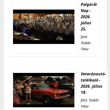
Polgárőr
Nap -
2026.
július
25.
fotó:
Tüskés
Tibor
Veteránautó-
találkozó -
2026. július
18.
fotó: Tüskés
Tibor