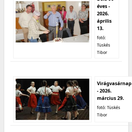
éves -
2026.
április
13.
fotó:
Tüskés
Tibor
Virágvasárnap
- 2026.
március 29.
fotó: Tüskés
Tibor