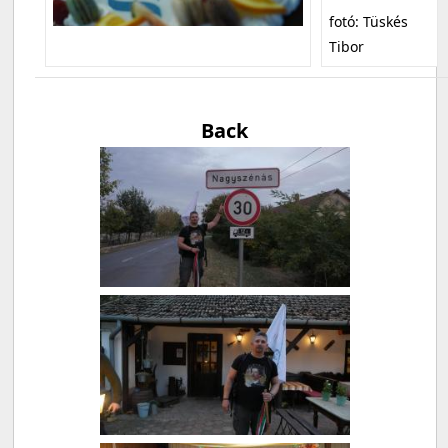
fotó: Tüskés
Tibor
Back