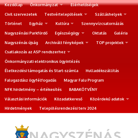
Kezdőlap
Önkormányzat
Elérhetőségek
Civil szervezetek
Testvértelepülések
Szálláshelyek
Történet
Egyház
Kultúra
Szennyvízcsatornázás
Nagyszénási Parkfürdő
Egészségügy
Oktatás
Galéria
Nagyszénás újság
Archivált fényképek
TOP projektek
Csatlakozás az ASP rendszerhez
Önkormányzati elektronikus ügyintézés
Életkezdési támogatás és Start-számla
Hulladékszállítás
Falugazdász ügyfélfogadás
Magyar Falu Program
NFK hirdetmény – értékesítés
BABAKÖTVÉNY
Választási információk
Közadatkereső
Közérdekű adatok
Hirdetmények
Településrendezési terv 2024