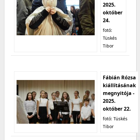
2025.
október
24.
fotó:
Tüskés
Tibor
Fábián Rózsa
kiállításának
megnyitója -
2025.
október 22.
fotó: Tüskés
Tibor