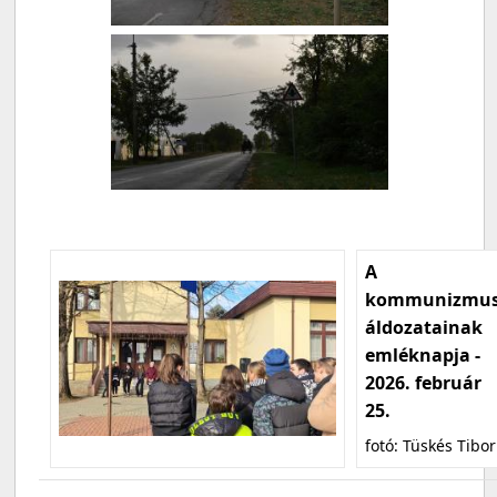
A
kommunizmu
áldozatainak
emléknapja -
2026. február
25.
fotó: Tüskés Tibor