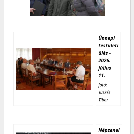
Ünnepi
testületi
ülés -
2026.
július
11.
fotó:
Tüskés
Tibor
Népzenei