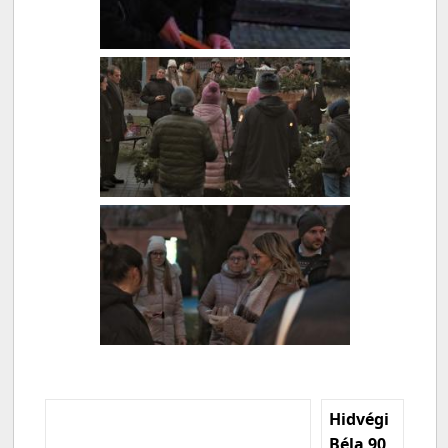
Hidvégi
Béla 90