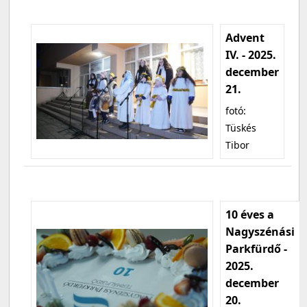
Advent
IV. - 2025.
december
21.
fotó:
Tüskés
Tibor
10 éves a
Nagyszénási
Parkfürdő -
2025.
december
20.