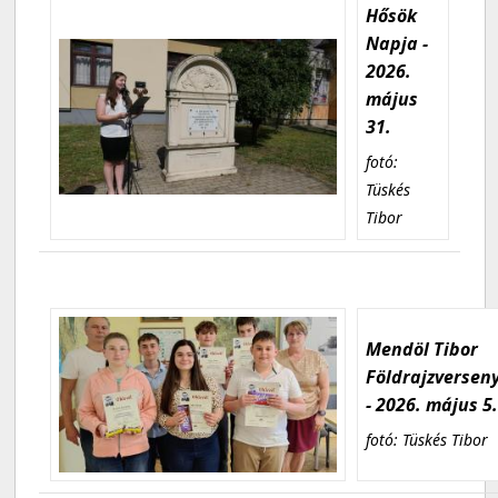
Hősök
Napja -
2026.
május
31.
fotó:
Tüskés
Tibor
Mendöl Tibor
Földrajzversen
- 2026. május 5
fotó: Tüskés Tibor