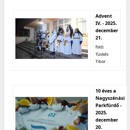
Advent
IV. - 2025.
december
21.
fotó:
Tüskés
Tibor
10 éves a
Nagyszénási
Parkfürdő -
2025.
december
20.