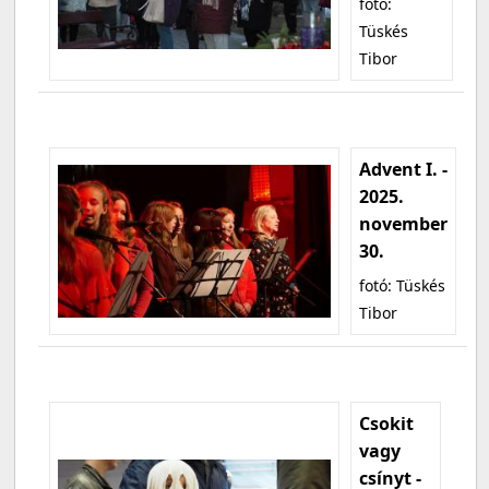
fotó:
Tüskés
Tibor
Advent I. -
2025.
november
30.
fotó: Tüskés
Tibor
Csokit
vagy
csínyt -