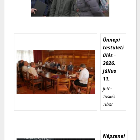
Ünnepi
testületi
ülés -
2026.
július
11.
fotó:
Tüskés
Tibor
Népzenei