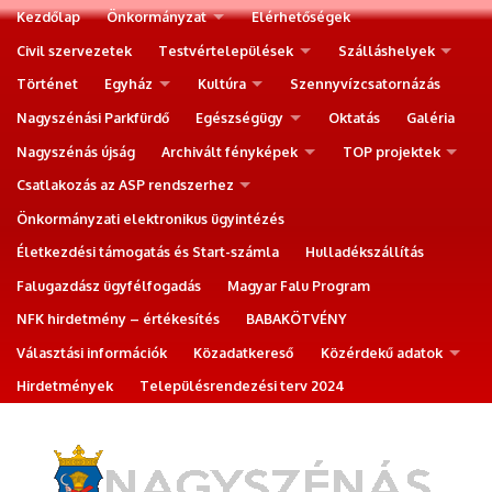
Kezdőlap
Önkormányzat
Elérhetőségek
Civil szervezetek
Testvértelepülések
Szálláshelyek
Történet
Egyház
Kultúra
Szennyvízcsatornázás
Nagyszénási Parkfürdő
Egészségügy
Oktatás
Galéria
Nagyszénás újság
Archivált fényképek
TOP projektek
Csatlakozás az ASP rendszerhez
Önkormányzati elektronikus ügyintézés
Életkezdési támogatás és Start-számla
Hulladékszállítás
Falugazdász ügyfélfogadás
Magyar Falu Program
NFK hirdetmény – értékesítés
BABAKÖTVÉNY
Választási információk
Közadatkereső
Közérdekű adatok
Hirdetmények
Településrendezési terv 2024