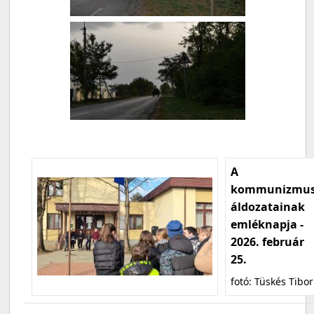
A
kommunizmu
áldozatainak
emléknapja -
2026. február
25.
fotó: Tüskés Tibor