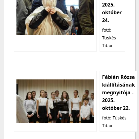
2025.
október
24.
fotó:
Tüskés
Tibor
Fábián Rózsa
kiállításának
megnyitója -
2025.
október 22.
fotó: Tüskés
Tibor