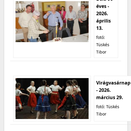
éves -
2026.
április
13.
fotó:
Tüskés
Tibor
Virágvasárnap
- 2026.
március 29.
fotó: Tüskés
Tibor