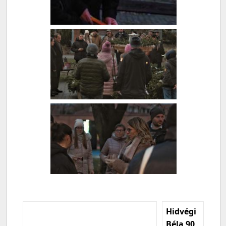
Hidvégi
Béla 90