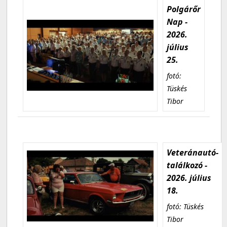
Polgárőr
Nap -
2026.
július
25.
fotó:
Tüskés
Tibor
Veteránautó-
találkozó -
2026. július
18.
fotó: Tüskés
Tibor