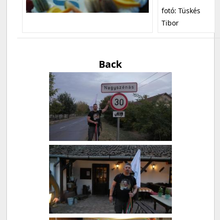
fotó: Tüskés
Tibor
Back