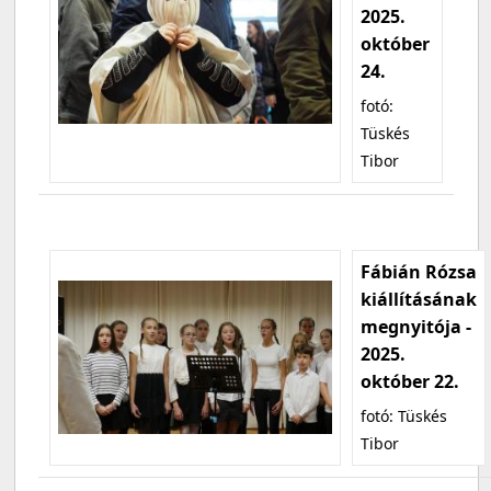
2025.
október
24.
fotó:
Tüskés
Tibor
Fábián Rózsa
kiállításának
megnyitója -
2025.
október 22.
fotó: Tüskés
Tibor