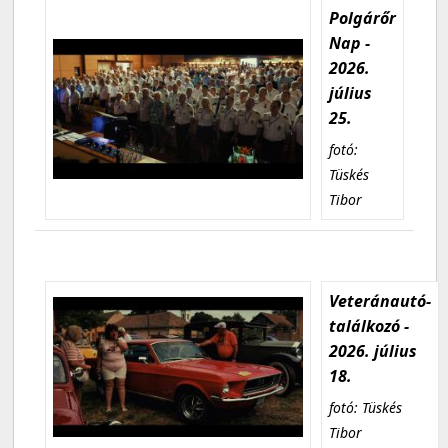
Polgárőr
Nap -
2026.
július
25.
fotó:
Tüskés
Tibor
Veteránautó-
találkozó -
2026. július
18.
fotó: Tüskés
Tibor