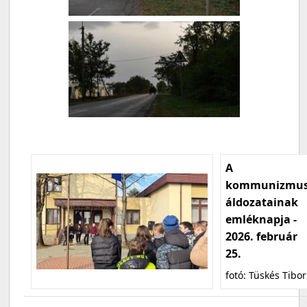
A
kommunizmu
áldozatainak
emléknapja -
2026. február
25.
fotó: Tüskés Tibor