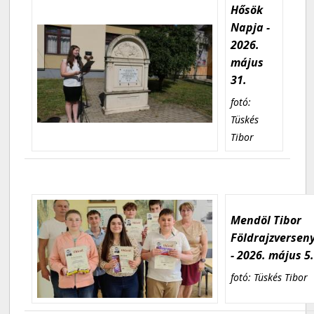
Hősök
Napja -
2026.
május
31.
fotó:
Tüskés
Tibor
Mendöl Tibor
Földrajzversen
- 2026. május 5
fotó: Tüskés Tibor