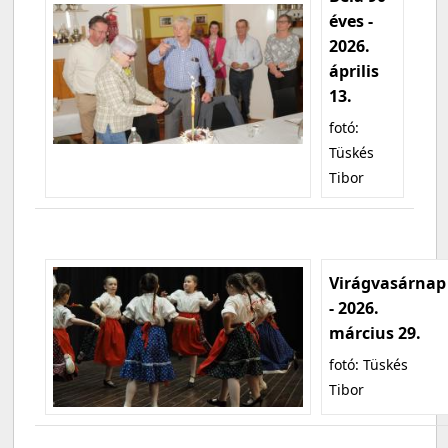
éves -
2026.
április
13.
fotó:
Tüskés
Tibor
Virágvasárnap
- 2026.
március 29.
fotó: Tüskés
Tibor