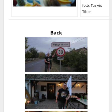
fotó: Tüskés
Tibor
Back