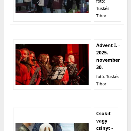
fotó:
Tüskés
Tibor
Advent I. -
2025.
november
30.
fotó: Tüskés
Tibor
Csokit
vagy
csínyt -