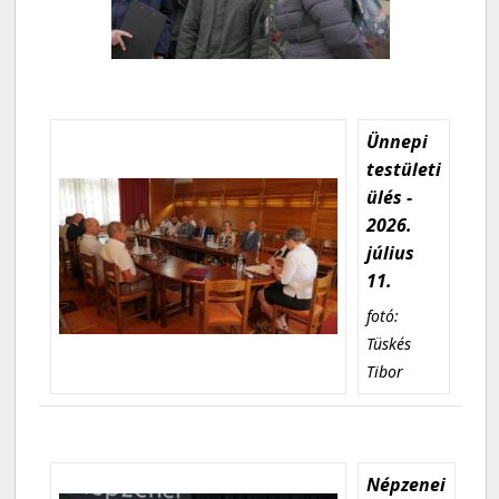
Ünnepi
testületi
ülés -
2026.
július
11.
fotó:
Tüskés
Tibor
Népzenei