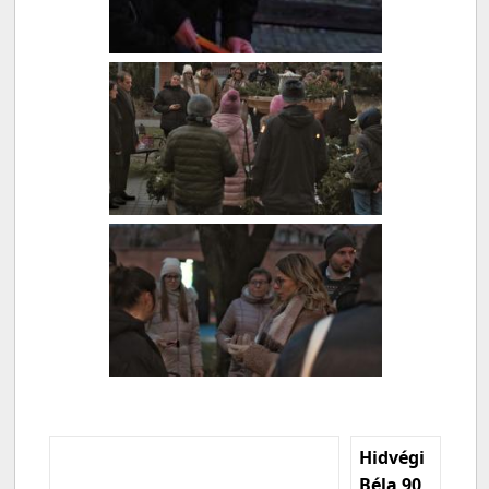
Hidvégi
Béla 90