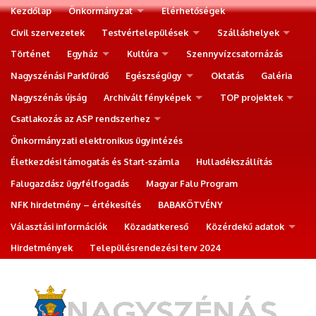
Kezdőlap
Önkormányzat
Elérhetőségek
Civil szervezetek
Testvértelepülések
Szálláshelyek
Történet
Egyház
Kultúra
Szennyvízcsatornázás
Nagyszénási Parkfürdő
Egészségügy
Oktatás
Galéria
Nagyszénás újság
Archivált fényképek
TOP projektek
Csatlakozás az ASP rendszerhez
Önkormányzati elektronikus ügyintézés
Életkezdési támogatás és Start-számla
Hulladékszállítás
Falugazdász ügyfélfogadás
Magyar Falu Program
NFK hirdetmény – értékesítés
BABAKÖTVÉNY
Választási információk
Közadatkereső
Közérdekű adatok
Hirdetmények
Településrendezési terv 2024