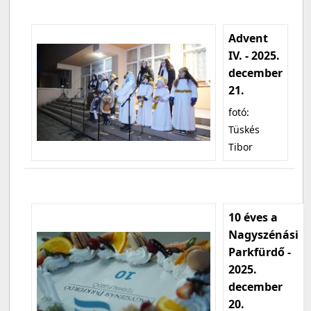
Advent
IV. - 2025.
december
21.
fotó:
Tüskés
Tibor
10 éves a
Nagyszénási
Parkfürdő -
2025.
december
20.