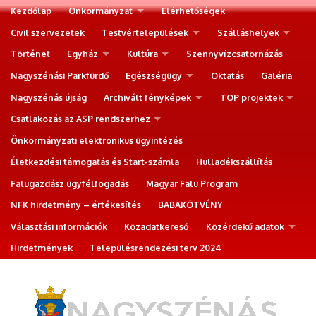
Kezdőlap
Önkormányzat
Elérhetőségek
Civil szervezetek
Testvértelepülések
Szálláshelyek
Történet
Egyház
Kultúra
Szennyvízcsatornázás
Nagyszénási Parkfürdő
Egészségügy
Oktatás
Galéria
Nagyszénás újság
Archivált fényképek
TOP projektek
Csatlakozás az ASP rendszerhez
Önkormányzati elektronikus ügyintézés
Életkezdési támogatás és Start-számla
Hulladékszállítás
Falugazdász ügyfélfogadás
Magyar Falu Program
NFK hirdetmény – értékesítés
BABAKÖTVÉNY
Választási információk
Közadatkereső
Közérdekű adatok
Hirdetmények
Településrendezési terv 2024