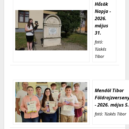
Hősök
Napja -
2026.
május
31.
fotó:
Tüskés
Tibor
Mendöl Tibor
Földrajzversen
- 2026. május 5
fotó: Tüskés Tibor