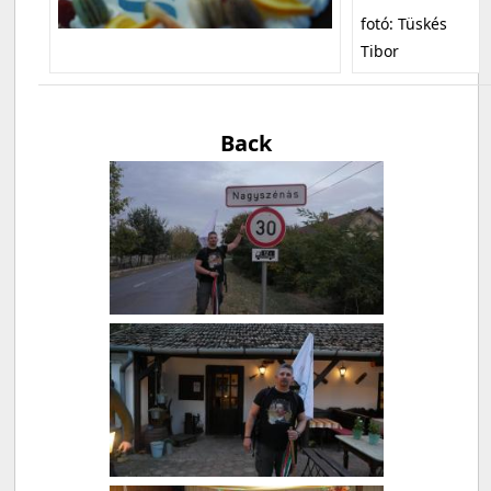
fotó: Tüskés
Tibor
Back