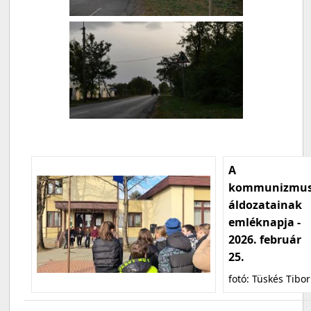
A
kommunizmu
áldozatainak
emléknapja -
2026. február
25.
fotó: Tüskés Tibor