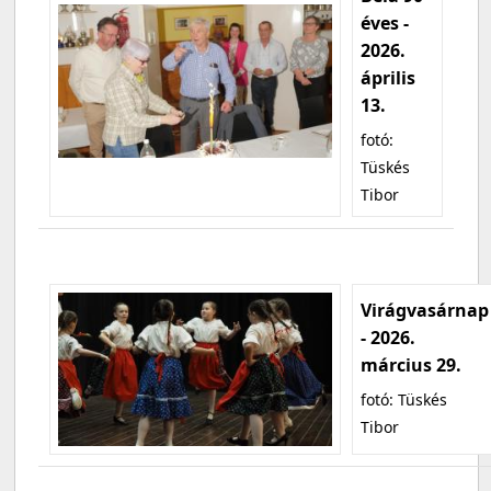
éves -
2026.
április
13.
fotó:
Tüskés
Tibor
Virágvasárnap
- 2026.
március 29.
fotó: Tüskés
Tibor