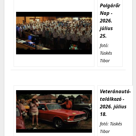
Polgárőr
Nap -
2026.
július
25.
fotó:
Tüskés
Tibor
Veteránautó-
találkozó -
2026. július
18.
fotó: Tüskés
Tibor