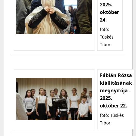
2025.
október
24.
fotó:
Tüskés
Tibor
Fábián Rózsa
kiállításának
megnyitója -
2025.
október 22.
fotó: Tüskés
Tibor