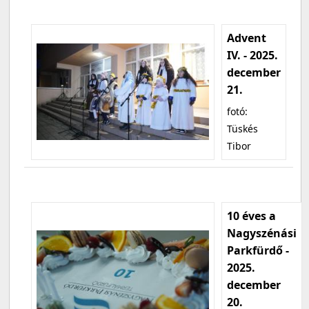
Advent
IV. - 2025.
december
21.
fotó:
Tüskés
Tibor
10 éves a
Nagyszénási
Parkfürdő -
2025.
december
20.