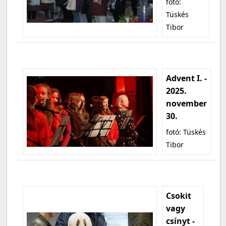
fotó:
Tüskés
Tibor
Advent I. -
2025.
november
30.
fotó: Tüskés
Tibor
Csokit
vagy
csínyt -