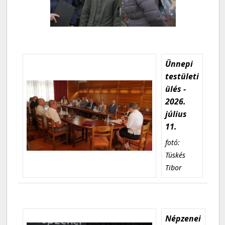
Ünnepi
testületi
ülés -
2026.
július
11.
fotó:
Tüskés
Tibor
Népzenei