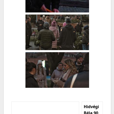
Hidvégi
Béla 90