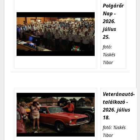
Polgárőr
Nap -
2026.
július
25.
fotó:
Tüskés
Tibor
Veteránautó-
találkozó -
2026. július
18.
fotó: Tüskés
Tibor