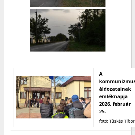
A
kommunizmu
áldozatainak
emléknapja -
2026. február
25.
fotó: Tüskés Tibor