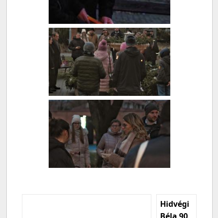
Hidvégi
Béla 90