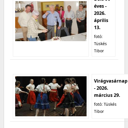
éves -
2026.
április
13.
fotó:
Tüskés
Tibor
Virágvasárnap
- 2026.
március 29.
fotó: Tüskés
Tibor