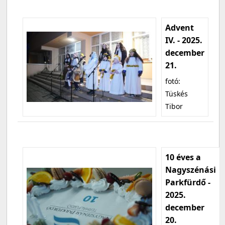
Advent
IV. - 2025.
december
21.
fotó:
Tüskés
Tibor
10 éves a
Nagyszénási
Parkfürdő -
2025.
december
20.