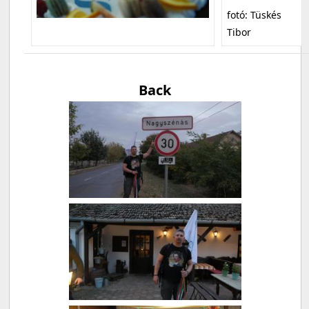
fotó: Tüskés
Tibor
Back