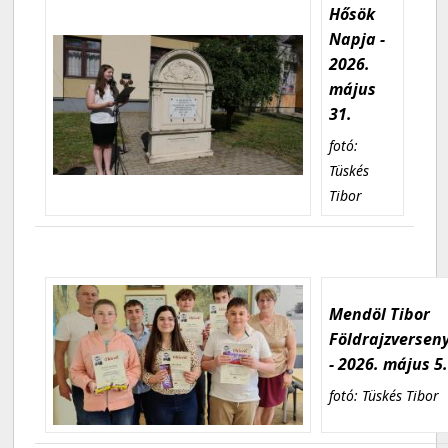
Hősök
Napja -
2026.
május
31.
fotó:
Tüskés
Tibor
Mendöl Tibor
Földrajzversen
- 2026. május 5
fotó: Tüskés Tibor