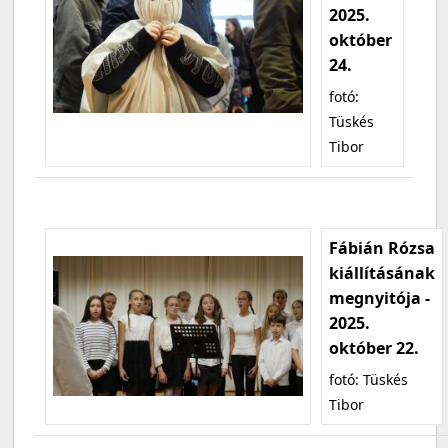
2025.
október
24.
fotó:
Tüskés
Tibor
Fábián Rózsa
kiállításának
megnyitója -
2025.
október 22.
fotó: Tüskés
Tibor