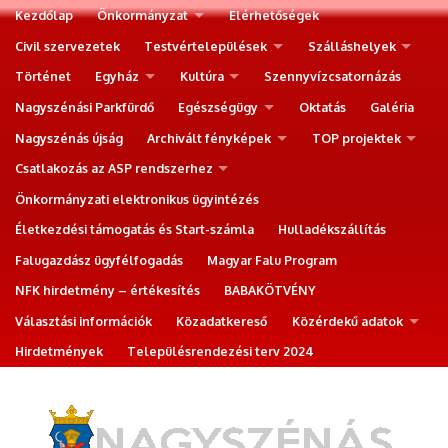
Kezdőlap
Önkormányzat
Elérhetőségek
Civil szervezetek
Testvértelepülések
Szálláshelyek
Történet
Egyház
Kultúra
Szennyvízcsatornázás
Nagyszénási Parkfürdő
Egészségügy
Oktatás
Galéria
Nagyszénás újság
Archivált fényképek
TOP projektek
Csatlakozás az ASP rendszerhez
Önkormányzati elektronikus ügyintézés
Életkezdési támogatás és Start-számla
Hulladékszállítás
Falugazdász ügyfélfogadás
Magyar Falu Program
NFK hirdetmény – értékesítés
BABAKÖTVÉNY
Választási információk
Közadatkereső
Közérdekű adatok
Hirdetmények
Településrendezési terv 2024