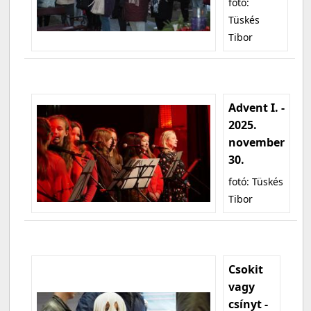
fotó:
Tüskés
Tibor
Advent I. -
2025.
november
30.
fotó: Tüskés
Tibor
Csokit
vagy
csínyt -