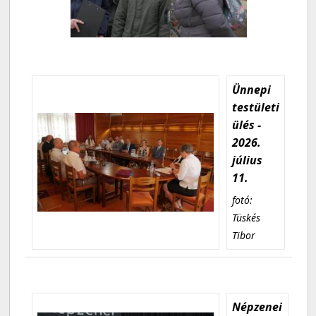
Ünnepi
testületi
ülés -
2026.
július
11.
fotó:
Tüskés
Tibor
Népzenei