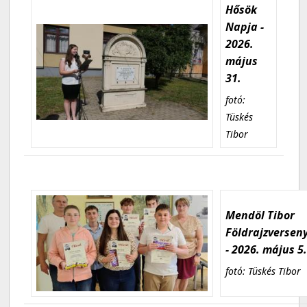
Hősök
Napja -
2026.
május
31.
fotó:
Tüskés
Tibor
Mendöl Tibor
Földrajzversen
- 2026. május 5
fotó: Tüskés Tibor