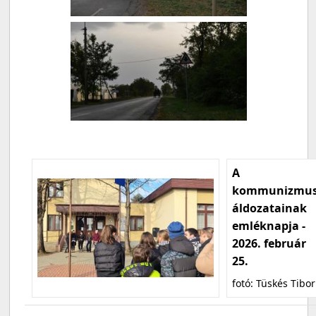
A
kommunizmu
áldozatainak
emléknapja -
2026. február
25.
fotó: Tüskés Tibor