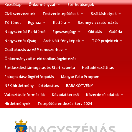
Kezdőlap
Önkormányzat
Elérhetőségek
Civil szervezetek
Testvértelepülések
Szálláshelyek
Történet
Egyház
Kultúra
Szennyvízcsatornázás
Nagyszénási Parkfürdő
Egészségügy
Oktatás
Galéria
Nagyszénás újság
Archivált fényképek
TOP projektek
Csatlakozás az ASP rendszerhez
Önkormányzati elektronikus ügyintézés
Életkezdési támogatás és Start-számla
Hulladékszállítás
Falugazdász ügyfélfogadás
Magyar Falu Program
NFK hirdetmény – értékesítés
BABAKÖTVÉNY
Választási információk
Közadatkereső
Közérdekű adatok
Hirdetmények
Településrendezési terv 2024