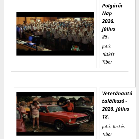
Polgárőr
Nap -
2026.
július
25.
fotó:
Tüskés
Tibor
Veteránautó-
találkozó -
2026. július
18.
fotó: Tüskés
Tibor