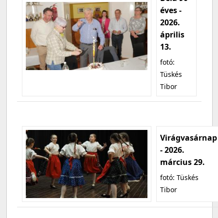
éves -
2026.
április
13.
fotó:
Tüskés
Tibor
Virágvasárnap
- 2026.
március 29.
fotó: Tüskés
Tibor