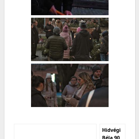
Hidvégi
Béla 90