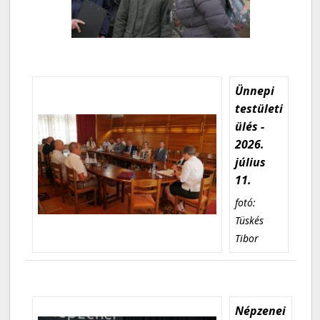
Ünnepi
testületi
ülés -
2026.
július
11.
fotó:
Tüskés
Tibor
Népzenei