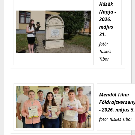
Hősök
Napja -
2026.
május
31.
fotó:
Tüskés
Tibor
Mendöl Tibor
Földrajzversen
- 2026. május 5
fotó: Tüskés Tibor