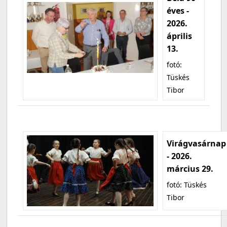
éves -
2026.
április
13.
fotó:
Tüskés
Tibor
Virágvasárnap
- 2026.
március 29.
fotó: Tüskés
Tibor