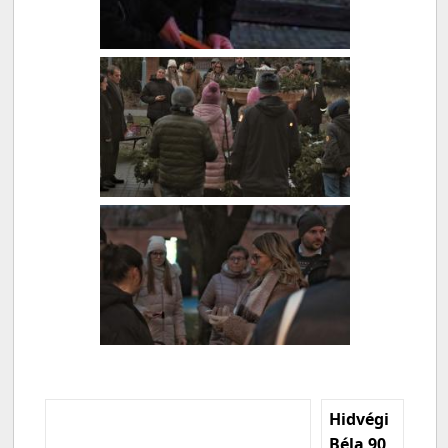
Hidvégi
Béla 90