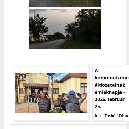
A
kommunizmu
áldozatainak
emléknapja -
2026. február
25.
fotó: Tüskés Tibor