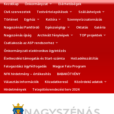
Kezdőlap
Önkormányzat
Elérhetőségek
Civil szervezetek
Testvértelepülések
Szálláshelyek
Történet
Egyház
Kultúra
Szennyvízcsatornázás
Nagyszénási Parkfürdő
Egészségügy
Oktatás
Galéria
Nagyszénás újság
Archivált fényképek
TOP projektek
Csatlakozás az ASP rendszerhez
Önkormányzati elektronikus ügyintézés
Életkezdési támogatás és Start-számla
Hulladékszállítás
Falugazdász ügyfélfogadás
Magyar Falu Program
NFK hirdetmény – értékesítés
BABAKÖTVÉNY
Választási információk
Közadatkereső
Közérdekű adatok
Hirdetmények
Településrendezési terv 2024