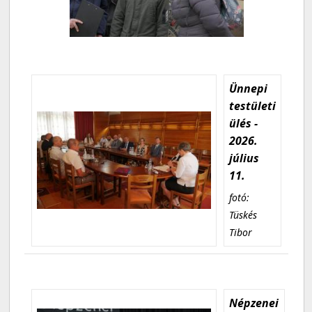
Ünnepi
testületi
ülés -
2026.
július
11.
fotó:
Tüskés
Tibor
Népzenei