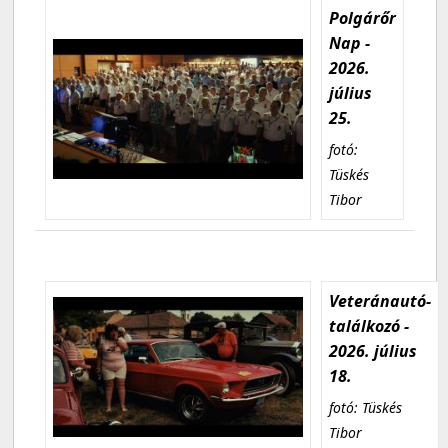
Polgárőr
Nap -
2026.
július
25.
fotó:
Tüskés
Tibor
Veteránautó-
találkozó -
2026. július
18.
fotó: Tüskés
Tibor