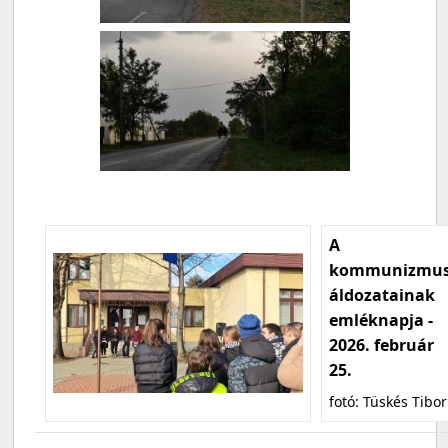
A
kommunizmu
áldozatainak
emléknapja -
2026. február
25.
fotó: Tüskés Tibor