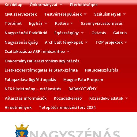
Kezdőlap
Önkormányzat
Elérhetőségek
Civil szervezetek
Testvértelepülések
Szálláshelyek
Történet
Egyház
Kultúra
Szennyvízcsatornázás
Nagyszénási Parkfürdő
Egészségügy
Oktatás
Galéria
Nagyszénás újság
Archivált fényképek
TOP projektek
Csatlakozás az ASP rendszerhez
Önkormányzati elektronikus ügyintézés
Életkezdési támogatás és Start-számla
Hulladékszállítás
Falugazdász ügyfélfogadás
Magyar Falu Program
NFK hirdetmény – értékesítés
BABAKÖTVÉNY
Választási információk
Közadatkereső
Közérdekű adatok
Hirdetmények
Településrendezési terv 2024