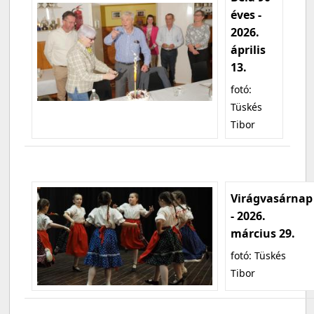
éves -
2026.
április
13.
fotó:
Tüskés
Tibor
Virágvasárnap
- 2026.
március 29.
fotó: Tüskés
Tibor