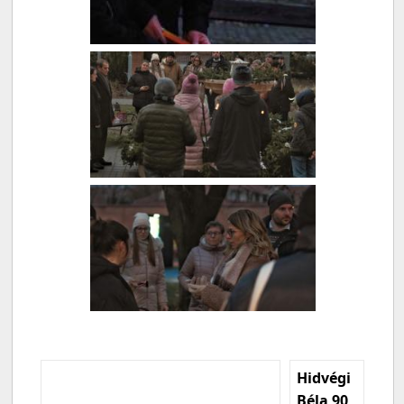
Hidvégi
Béla 90