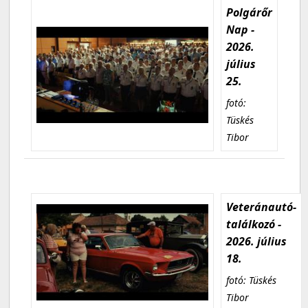
Polgárőr
Nap -
2026.
július
25.
fotó:
Tüskés
Tibor
Veteránautó-
találkozó -
2026. július
18.
fotó: Tüskés
Tibor