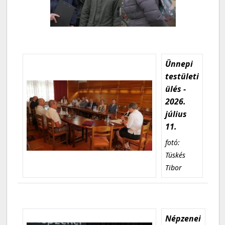
Ünnepi
testületi
ülés -
2026.
július
11.
fotó:
Tüskés
Tibor
Népzenei