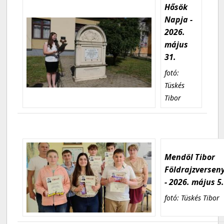
Hősök
Napja -
2026.
május
31.
fotó:
Tüskés
Tibor
Mendöl Tibor
Földrajzversen
- 2026. május 5
fotó: Tüskés Tibor