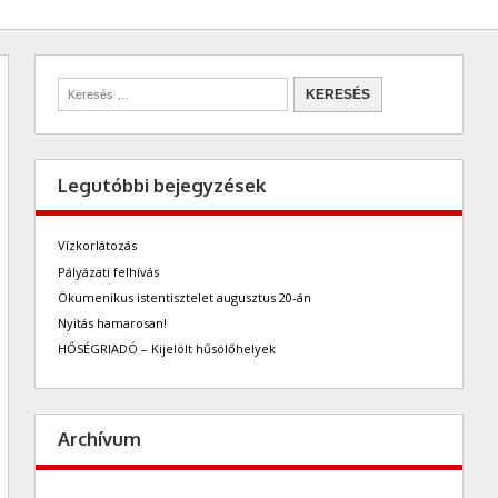
Legutóbbi bejegyzések
Vízkorlátozás
Pályázati felhívás
Ökumenikus istentisztelet augusztus 20-án
Nyitás hamarosan!
HŐSÉGRIADÓ – Kijelölt hűsölőhelyek
Archívum