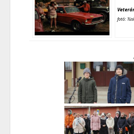
Veterán
fotó: Tüs