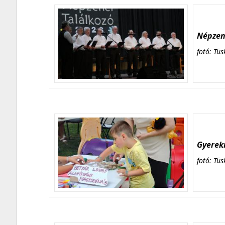
Népzene
fotó: Tüs
Gyerekn
fotó: Tüs