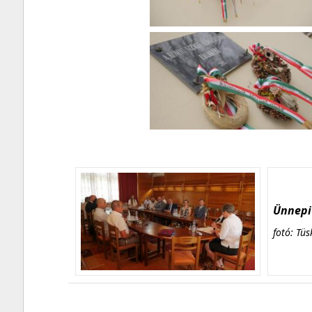
Ünnepi 
fotó: Tüs