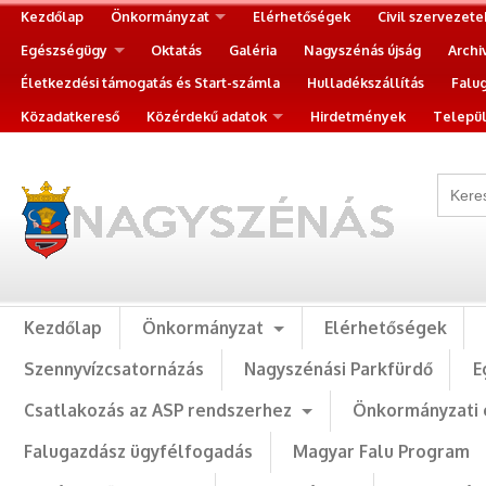
Kezdőlap
Önkormányzat
Elérhetőségek
Civil szervezete
Egészségügy
Oktatás
Galéria
Nagyszénás újság
Archi
Életkezdési támogatás és Start-számla
Hulladékszállítás
Falu
Közadatkereső
Közérdekű adatok
Hirdetmények
Települ
Kezdőlap
Önkormányzat
Elérhetőségek
Szennyvízcsatornázás
Nagyszénási Parkfürdő
E
Csatlakozás az ASP rendszerhez
Önkormányzati 
Falugazdász ügyfélfogadás
Magyar Falu Program