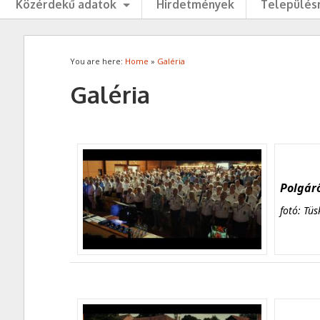
Közérdekű adatok
Hirdetmények
Településr
You are here:
Home
»
Galéria
Galéria
Polgárő
fotó: Tüs