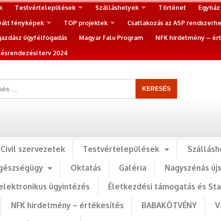
k
Testvértelepülések
Szálláshelyek
Történet
Egyház
vált fényképek
TOP projektek
Csatlakozás az ASP rendszerh
gazdász ügyfélfogadás
Magyar Falu Program
NFK hirdetmény – ért
ésrendezési terv 2024
Civil szervezetek
Testvértelepülések
Szállásh
gészségügy
Oktatás
Galéria
Nagyszénás új
elektronikus ügyintézés
Életkezdési támogatás és St
NFK hirdetmény – értékesítés
BABAKÖTVÉNY
V