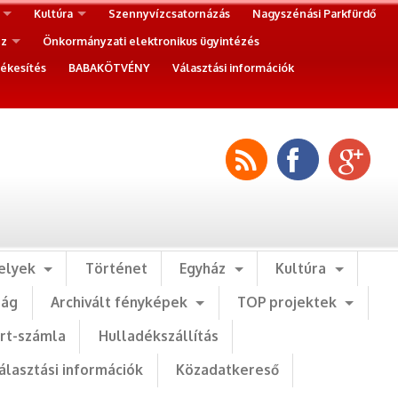
Kultúra
Szennyvízcsatornázás
Nagyszénási Parkfürdő
ez
Önkormányzati elektronikus ügyintézés
ékesítés
BABAKÖTVÉNY
Választási információk
elyek
Történet
Egyház
Kultúra
ság
Archivált fényképek
TOP projektek
art-számla
Hulladékszállítás
álasztási információk
Közadatkereső