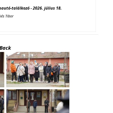
autó-találkozó - 2026. július 18.
kés Tibor
Back