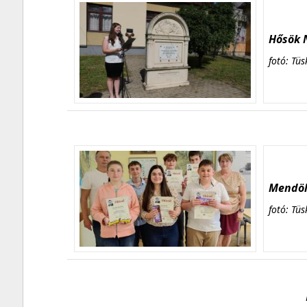
Hősök N
fotó: Tüs
Mendöl 
fotó: Tüs