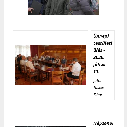
Ünnepi
testületi
ülés -
2026.
július
11.
fotó:
Tüskés
Tibor
Népzenei