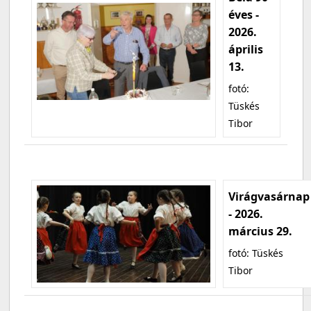
éves -
2026.
április
13.
fotó:
Tüskés
Tibor
Virágvasárnap
- 2026.
március 29.
fotó: Tüskés
Tibor