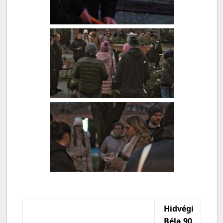
Hidvégi
Béla 90