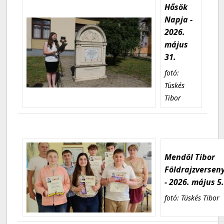
Hősök
Napja -
2026.
május
31.
fotó:
Tüskés
Tibor
Mendöl Tibor
Földrajzversen
- 2026. május 5
fotó: Tüskés Tibor