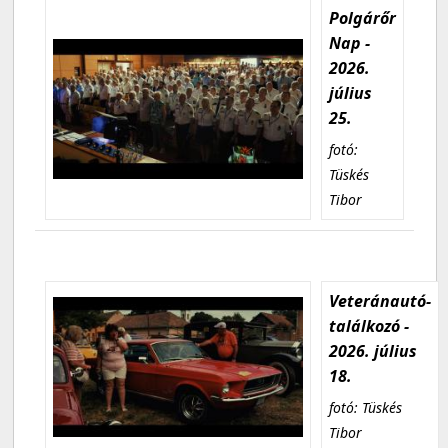
Polgárőr
Nap -
2026.
július
25.
fotó:
Tüskés
Tibor
Veteránautó-
találkozó -
2026. július
18.
fotó: Tüskés
Tibor