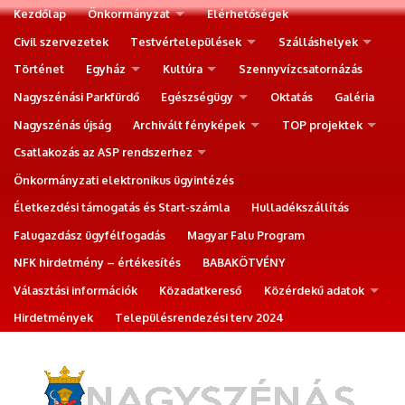
Kezdőlap
Önkormányzat
Elérhetőségek
Civil szervezetek
Testvértelepülések
Szálláshelyek
Történet
Egyház
Kultúra
Szennyvízcsatornázás
Nagyszénási Parkfürdő
Egészségügy
Oktatás
Galéria
Nagyszénás újság
Archivált fényképek
TOP projektek
Csatlakozás az ASP rendszerhez
Önkormányzati elektronikus ügyintézés
Életkezdési támogatás és Start-számla
Hulladékszállítás
Falugazdász ügyfélfogadás
Magyar Falu Program
NFK hirdetmény – értékesítés
BABAKÖTVÉNY
Választási információk
Közadatkereső
Közérdekű adatok
Hirdetmények
Településrendezési terv 2024