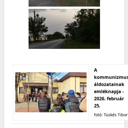
A
kommunizmu
áldozatainak
emléknapja -
2026. február
25.
fotó: Tüskés Tibor