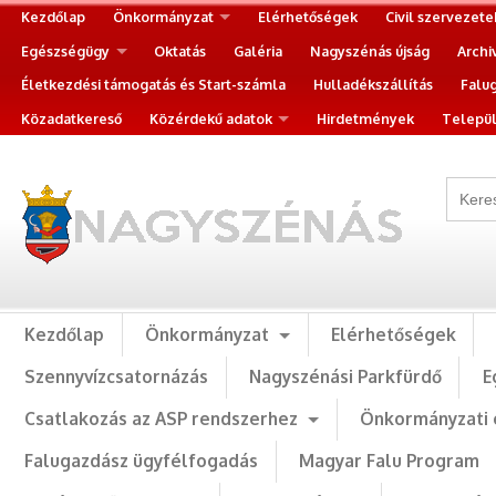
Kezdőlap
Önkormányzat
Elérhetőségek
Civil szervezete
Egészségügy
Oktatás
Galéria
Nagyszénás újság
Archi
Életkezdési támogatás és Start-számla
Hulladékszállítás
Falu
Közadatkereső
Közérdekű adatok
Hirdetmények
Települ
Kezdőlap
Önkormányzat
Elérhetőségek
Szennyvízcsatornázás
Nagyszénási Parkfürdő
E
Csatlakozás az ASP rendszerhez
Önkormányzati 
Falugazdász ügyfélfogadás
Magyar Falu Program