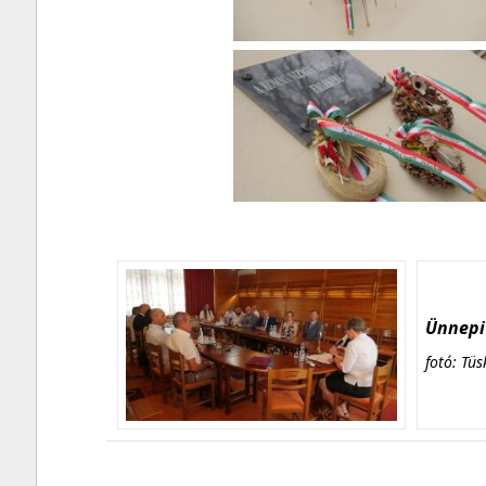
Ünnepi 
fotó: Tüs