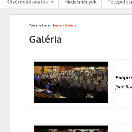
Közérdekű adatok
Hirdetmények
Településr
You are here:
Home
»
Galéria
Galéria
Polgárő
fotó: Tüs