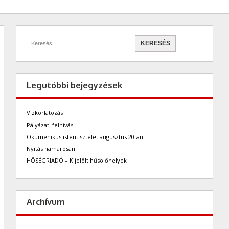
Legutóbbi bejegyzések
Vízkorlátozás
Pályázati felhívás
Ökumenikus istentisztelet augusztus 20-án
Nyitás hamarosan!
HŐSÉGRIADÓ – Kijelölt hűsölőhelyek
Archívum