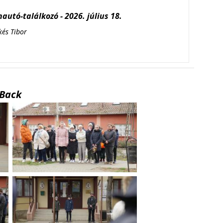
autó-találkozó - 2026. július 18.
kés Tibor
Back