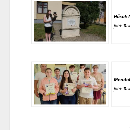
Hősök N
fotó: Tüs
Mendöl 
fotó: Tüs