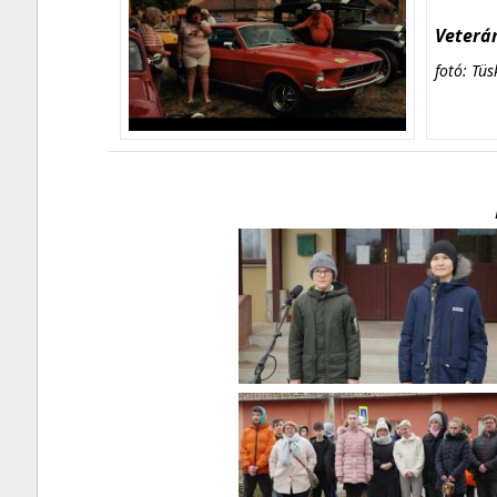
Veterán
fotó: Tüs