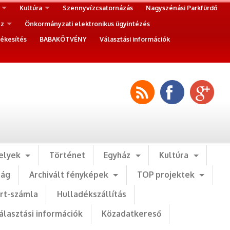
Kultúra
Szennyvízcsatornázás
Nagyszénási Parkfürdő
ez
Önkormányzati elektronikus ügyintézés
ékesítés
BABAKÖTVÉNY
Választási információk
elyek
Történet
Egyház
Kultúra
ság
Archivált fényképek
TOP projektek
art-számla
Hulladékszállítás
álasztási információk
Közadatkereső