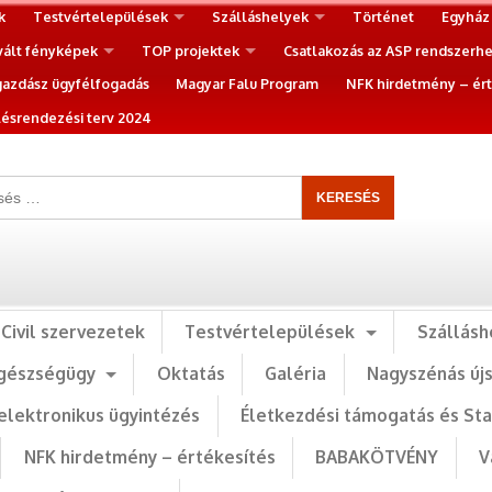
k
Testvértelepülések
Szálláshelyek
Történet
Egyház
vált fényképek
TOP projektek
Csatlakozás az ASP rendszerh
gazdász ügyfélfogadás
Magyar Falu Program
NFK hirdetmény – ért
ésrendezési terv 2024
Civil szervezetek
Testvértelepülések
Szállásh
gészségügy
Oktatás
Galéria
Nagyszénás új
elektronikus ügyintézés
Életkezdési támogatás és St
NFK hirdetmény – értékesítés
BABAKÖTVÉNY
V