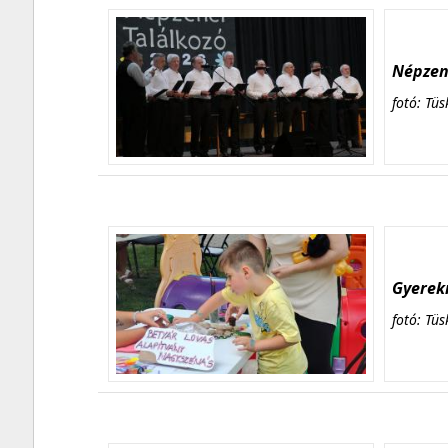
Népzene
fotó: Tüs
Gyerekn
fotó: Tüs